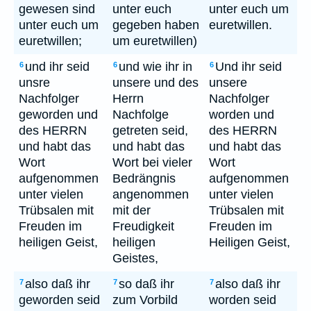
gewesen sind
unter euch
unter euch um
unter euch um
gegeben haben
euretwillen.
euretwillen;
um euretwillen)
und ihr seid
und wie ihr in
Und ihr seid
6
6
6
unsre
unsere und des
unsere
Nachfolger
Herrn
Nachfolger
geworden und
Nachfolge
worden und
des HERRN
getreten seid,
des HERRN
und habt das
und habt das
und habt das
Wort
Wort bei vieler
Wort
aufgenommen
Bedrängnis
aufgenommen
unter vielen
angenommen
unter vielen
Trübsalen mit
mit der
Trübsalen mit
Freuden im
Freudigkeit
Freuden im
heiligen Geist,
heiligen
Heiligen Geist,
Geistes,
also daß ihr
so daß ihr
also daß ihr
7
7
7
geworden seid
zum Vorbild
worden seid