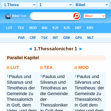
Bibel
> 1.Thessalonicher 1
◄
1.Thessalonicher 1
►
Parallel Kapitel
LUT
TEX
MOD
Paulus und
Paulus und
Paulus und
1
1
1
Silvanus und
Silvanus und
Silvanus und
Timotheus der
Timotheus an
Timotheus: der
Gemeinde zu
die Gemeinde
Gemeinde zu
Thessalonich
der
Thessalonich,
in Gott, dem
Thessaloniker
in Gott dem
Vater, und dem
in Gott dem
Vater und dem