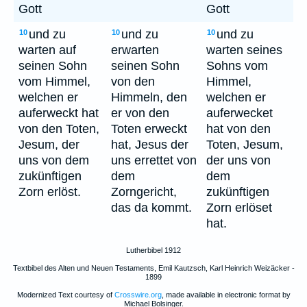
Gott
Gott
und zu
und zu
und zu
10
10
10
warten auf
erwarten
warten seines
seinen Sohn
seinen Sohn
Sohns vom
vom Himmel,
von den
Himmel,
welchen er
Himmeln, den
welchen er
auferweckt hat
er von den
auferwecket
von den Toten,
Toten erweckt
hat von den
Jesum, der
hat, Jesus der
Toten, Jesum,
uns von dem
uns errettet von
der uns von
zukünftigen
dem
dem
Zorn erlöst.
Zorngericht,
zukünftigen
das da kommt.
Zorn erlöset
hat.
Lutherbibel 1912
Textbibel des Alten und Neuen Testaments, Emil Kautzsch, Karl Heinrich Weizäcker -
1899
Modernized Text courtesy of
Crosswire.org
, made available in electronic format by
Michael Bolsinger.