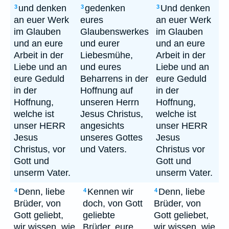
und denken
gedenken
Und denken
3
3
3
an euer Werk
eures
an euer Werk
im Glauben
Glaubenswerkes
im Glauben
und an eure
und eurer
und an eure
Arbeit in der
Liebesmühe,
Arbeit in der
Liebe und an
und eures
Liebe und an
eure Geduld
Beharrens in der
eure Geduld
in der
Hoffnung auf
in der
Hoffnung,
unseren Herrn
Hoffnung,
welche ist
Jesus Christus,
welche ist
unser HERR
angesichts
unser HERR
Jesus
unseres Gottes
Jesus
Christus, vor
und Vaters.
Christus vor
Gott und
Gott und
unserm Vater.
unserm Vater.
Denn, liebe
Kennen wir
Denn, liebe
4
4
4
Brüder, von
doch, von Gott
Brüder, von
Gott geliebt,
geliebte
Gott geliebet,
wir wissen, wie
Brüder, eure
wir wissen, wie