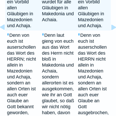
ein Vorbild
wurdet für alle
ein Vorbild
allen
Gläubigen in
allen
Gläubigen in
Makedonia und
Gläubigen in
Mazedonien
Achaia.
Mazedonien
und Achaja.
und Achaja.
Denn von
Denn laut
Denn von
8
8
8
euch ist
gieng von euch
euch ist
auserschollen
aus das Wort
auserschollen
das Wort des
des Herrn nicht
das Wort des
HERRN; nicht
bloß in
HERRN nicht
allein in
Makedonia und
allein in
Mazedonien
Achaia,
Mazedonien
und Achaja,
sondern
und Achaja,
sondern an
allerorten ist es
sondern an
allen Orten ist
ausgekommen,
allen Orten ist
auch euer
wie ihr an Gott
auch euer
Glaube an
glaubet, so daß
Glaube an
Gott bekannt
wir nicht nötig
Gott
geworden,
haben, davon
ausgebrochen,