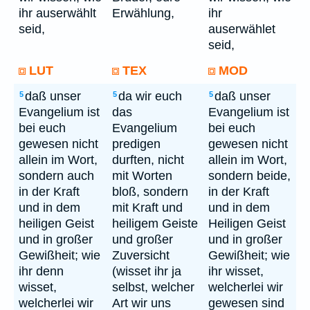
ihr auserwählt
Erwählung,
ihr
seid,
auserwählet
seid,
LUT
TEX
MOD
daß unser
da wir euch
daß unser
5
5
5
Evangelium ist
das
Evangelium ist
bei euch
Evangelium
bei euch
gewesen nicht
predigen
gewesen nicht
allein im Wort,
durften, nicht
allein im Wort,
sondern auch
mit Worten
sondern beide,
in der Kraft
bloß, sondern
in der Kraft
und in dem
mit Kraft und
und in dem
heiligen Geist
heiligem Geiste
Heiligen Geist
und in großer
und großer
und in großer
Gewißheit; wie
Zuversicht
Gewißheit; wie
ihr denn
(wisset ihr ja
ihr wisset,
wisset,
selbst, welcher
welcherlei wir
welcherlei wir
Art wir uns
gewesen sind