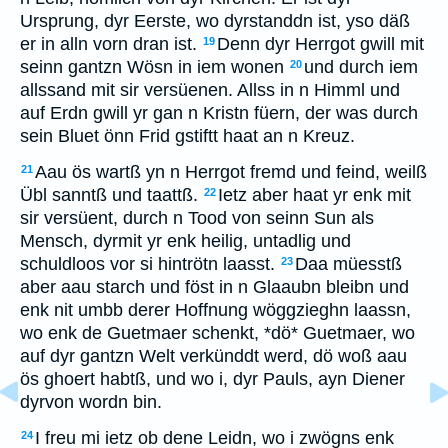
Ursprung, dyr Eerste, wo dyrstanddn ist, yso däß
er in alln vorn dran ist.
Denn dyr Herrgot gwill mit
19
seinn gantzn Wösn in iem wonen
und durch iem
20
allssand mit sir versüenen. Allss in n Himml und
auf Erdn gwill yr gan n Kristn füern, der was durch
sein Bluet önn Frid gstiftt haat an n Kreuz.
Aau ös wartß yn n Herrgot fremd und feind, weilß
21
Übl sanntß und taattß.
Ietz aber haat yr enk mit
22
sir versüent, durch n Tood von seinn Sun als
Mensch, dyrmit yr enk heilig, untadlig und
schuldloos vor si hintrötn laasst.
Daa müesstß
23
aber aau starch und föst in n Glaaubn bleibn und
enk nit umbb derer Hoffnung wöggzieghn laassn,
wo enk de Guetmaer schenkt, *dö* Guetmaer, wo
auf dyr gantzn Welt verkünddt werd, dö woß aau
ös ghoert habtß, und wo i, dyr Pauls, ayn Diener
dyrvon wordn bin.
I freu mi ietz ob dene Leidn, wo i zwögns enk
24