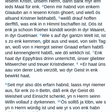
Iesenn Kristn, ünsern Herrn, dann dank myr iem
ieds Maal für enk.
Denn mir habnd von enkern
4
Glaaubn an n Iesenn Kristn ghoert, und wieß ös
allsand Kristner liebhabtß,
weilß drauf hoffen
5
derfftß, was enk in n Himml bschaffen ist. Dös ist
enk ja schoon früeher künddt wordn in dyr Waaret,
in dyr Guetmaer.
Wie s auf dyr gantzn Welt ist, ist
6
s zo enk kemmen, gibt aus und waxt, von seln Tag
an, woß von n Herrgot seiner Gnaad erfarn habtß
und kennenglernt habtß, wie dö wirklich ist.
Enk
7
haat dyr Eppyfräss drinn unterrichtt, ünser gliebter
Mitwercher und treuer Kristndiener.
+Er haat üns
8
aau von derer Lieb verzölt, wo dyr Geist in enk
bewirkt haat.
Seit myr also dös erfarn habnd, laass myr niemer
9
aus, für enk zo n Bettn, däß enk dyr Geist dö
Weisheit und Einsicht schenkt, yn n Herrn seinn
Willn vollauf z dyrkennen.
Ös solltß ja löbn, wie s
10
yn n Herrn würdig ist und wie yr s von enk habn