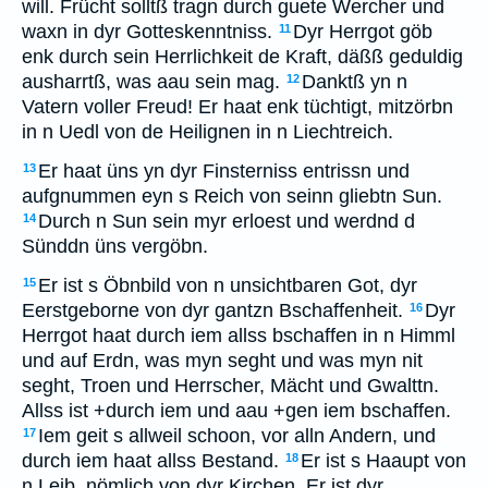
will. Frücht solltß tragn durch guete Wercher und
waxn in dyr Gotteskenntniss.
Dyr Herrgot göb
11
enk durch sein Herrlichkeit de Kraft, däßß geduldig
ausharrtß, was aau sein mag.
Danktß yn n
12
Vatern voller Freud! Er haat enk tüchtigt, mitzörbn
in n Uedl von de Heilignen in n Liechtreich.
Er haat üns yn dyr Finsterniss entrissn und
13
aufgnummen eyn s Reich von seinn gliebtn Sun.
Durch n Sun sein myr erloest und werdnd d
14
Sünddn üns vergöbn.
Er ist s Öbnbild von n unsichtbaren Got, dyr
15
Eerstgeborne von dyr gantzn Bschaffenheit.
Dyr
16
Herrgot haat durch iem allss bschaffen in n Himml
und auf Erdn, was myn seght und was myn nit
seght, Troen und Herrscher, Mächt und Gwalttn.
Allss ist +durch iem und aau +gen iem bschaffen.
Iem geit s allweil schoon, vor alln Andern, und
17
durch iem haat allss Bestand.
Er ist s Haaupt von
18
n Leib, nömlich von dyr Kirchen. Er ist dyr