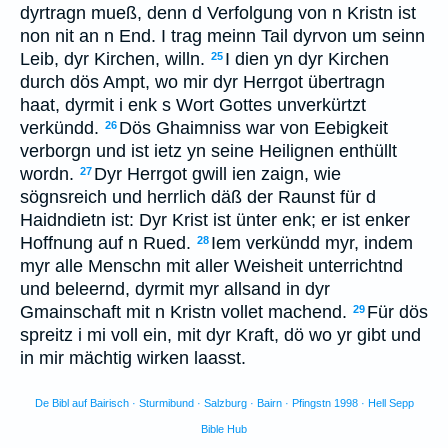
dyrtragn mueß, denn d Verfolgung von n Kristn ist
non nit an n End. I trag meinn Tail dyrvon um seinn
Leib, dyr Kirchen, willn.
I dien yn dyr Kirchen
25
durch dös Ampt, wo mir dyr Herrgot übertragn
haat, dyrmit i enk s Wort Gottes unverkürtzt
verkündd.
Dös Ghaimniss war von Eebigkeit
26
verborgn und ist ietz yn seine Heilignen enthüllt
wordn.
Dyr Herrgot gwill ien zaign, wie
27
sögnsreich und herrlich däß der Raunst für d
Haidndietn ist: Dyr Krist ist ünter enk; er ist enker
Hoffnung auf n Rued.
Iem verkündd myr, indem
28
myr alle Menschn mit aller Weisheit unterrichtnd
und beleernd, dyrmit myr allsand in dyr
Gmainschaft mit n Kristn vollet machend.
Für dös
29
spreitz i mi voll ein, mit dyr Kraft, dö wo yr gibt und
in mir mächtig wirken laasst.
De Bibl auf Bairisch · Sturmibund · Salzburg · Bairn · Pfingstn 1998 · Hell Sepp
Bible Hub