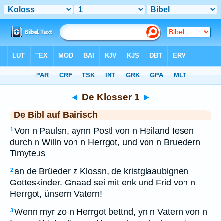
Bibel
>
BAI
> De Klosser 1
◄
De Klosser 1
►
De Bibl auf Bairisch
Von n Paulsn, aynn Postl von n Heiland Iesen
1
durch n Willn von n Herrgot, und von n Bruedern
Timyteus
an de Brüeder z Klossn, de kristglaaubignen
2
Gotteskinder. Gnaad sei mit enk und Frid von n
Herrgot, ünsern Vatern!
Wenn myr zo n Herrgot bettnd, yn n Vatern von n
3