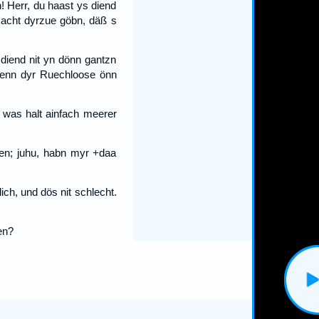
n! Herr, du haast ys diend
 Macht dyrzue göbn, däß s
 diend nit yn dönn gantzn
wenn dyr Ruechloose önn
 was halt ainfach meerer
ien; juhu, habn myr +daa
ch, und dös nit schlecht.
en?