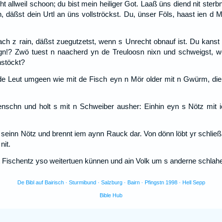
cht allweil schoon; du bist mein heiliger Got. Laaß üns diend nit sterb
, däßst dein Urtl an üns vollströckst. Du, ünser Föls, haast ien d
ach z rain, däßst zuegutzetst, wenn s Unrecht obnauf ist. Du kanst
gn!? Zwö tuest n naacherd yn de Treuloosn nixn und schweigst, 
nstöckt?
de Leut umgeen wie mit de Fisch eyn n Mör older mit n Gwürm, die
nschn und holt s mit n Schweiber ausher: Einhin eyn s Nötz mit 
 seinn Nötz und brennt iem aynn Rauck dar. Von dönn löbt yr schließli
nit.
rt Fischentz yso weitertuen künnen und ain Volk um s anderne schlah
De Bibl auf Bairisch · Sturmibund · Salzburg · Bairn · Pfingstn 1998 · Hell Sepp
Bible Hub