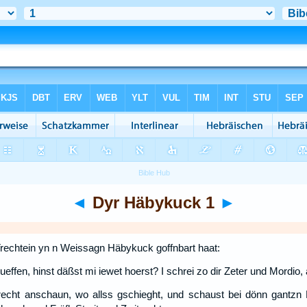
◄
Dyr Häbykuck 1
►
Trechtein yn n Weissagn Häbykuck goffnbart haat:
ueffen, hinst däßst mi iewet hoerst? I schrei zo dir Zeter und Mordio, ab
echt anschaun, wo allss gschieght, und schaust bei dönn gantzn