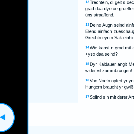
Trechtein, di geit s de
12
grad daa dyrzue grueffen
üns straaffend.
Deine Augn seind ainf
13
Elend ainfach zueschau
Grechtn eyn n Sak einhi
Wie kanst n grad mit 
14
+yso daa seind?
Dyr Kaldauer anglt Me
15
wider vil zammbrungen!
Von Noetn opfert yr yn
16
Hungern braucht yr gwiß 
Sollnd s n mit derer A
17