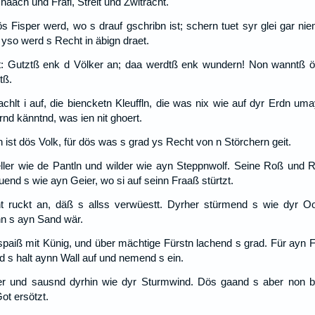
aach und Fräfl, Streit und Zwitracht.
ös Fisper werd, wo s drauf gschribn ist; schern tuet syr glei gar 
yso werd s Recht in äbign draet.
t: Gutztß enk d Völker an; daa werdtß enk wundern! Non wanntß ös
tß.
achlt i auf, die biencketn Kleuffln, die was nix wie auf dyr Erdn 
nd känntnd, was ien nit ghoert.
h ist dös Volk, für dös was s grad ys Recht von n Störchern geit.
ller wie de Pantln und wilder wie ayn Steppnwolf. Seine Roß und 
tuend s wie ayn Geier, wo si auf seinn Fraaß stürtzt.
 ruckt an, däß s allss verwüestt. Dyrher stürmend s wie dyr O
n s ayn Sand wär.
aiß mit Künig, und über mächtige Fürstn lachend s grad. Für ayn 
d s halt aynn Wall auf und nemend s ein.
er und sausnd dyrhin wie dyr Sturmwind. Dös gaand s aber non bü
ot ersötzt.