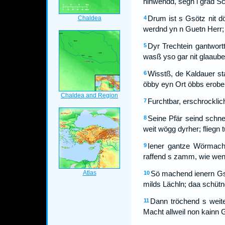
hinwendd, segh i grad Sch
Drum ist s Gsötz nit d
4
werdnd yn n Guetn Herr; 
Dyr Trechtein gantwort
5
wasß yso gar nit glaaube
Wisstß, de Kaldauer st
6
öbby eyn Ort öbbs erober
Furchtbar, erschrocklic
7
Seine Pfär seind schne
8
weit wögg dyrher; fliegn 
Iener gantze Wörmacht
9
raffend s zamm, wie wen
Sö machend ienern Gsp
10
milds Lächln; daa schütn
Dann tröchend s weit
11
Macht allweil non kainn G