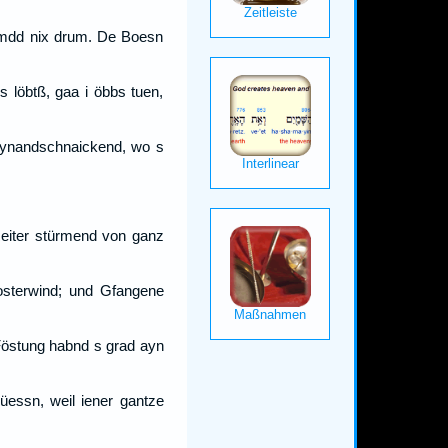
niemdd nix drum. De Boesn
 löbtß, gaa i öbbs tuen,
umaynandschnaickend, wo s
Reiter stürmend von ganz
osterwind; und Gfangene
Föstung habnd s grad ayn
essn, weil iener gantze