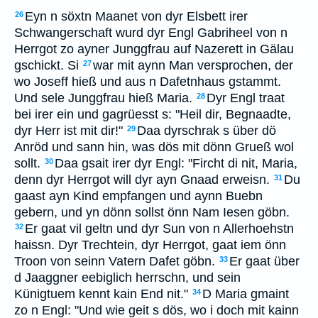
Eyn n söxtn Maanet von dyr Elsbett irer
26
Schwangerschaft wurd dyr Engl Gabriheel von n
Herrgot zo ayner Junggfrau auf Nazerett in Gälau
gschickt. Si
war mit aynn Man versprochen, der
27
wo Joseff hieß und aus n Dafetnhaus gstammt.
Und sele Junggfrau hieß Maria.
Dyr Engl traat
28
bei irer ein und gagrüesst s: "Heil dir, Begnaadte,
dyr Herr ist mit dir!"
Daa dyrschrak s über dö
29
Anröd und sann hin, was dös mit dönn Grueß wol
sollt.
Daa gsait irer dyr Engl: "Fircht di nit, Maria,
30
denn dyr Herrgot will dyr ayn Gnaad erweisn.
Du
31
gaast ayn Kind empfangen und aynn Buebn
gebern, und yn dönn sollst önn Nam Iesen göbn.
Er gaat vil geltn und dyr Sun von n Allerhoehstn
32
haissn. Dyr Trechtein, dyr Herrgot, gaat iem önn
Troon von seinn Vatern Dafet göbn.
Er gaat über
33
d Jaaggner eebiglich herrschn, und sein
Künigtuem kennt kain End nit."
D Maria gmaint
34
zo n Engl: "Und wie geit s dös, wo i doch mit kainn