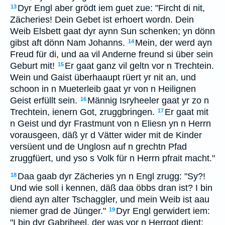
Dyr Engl aber grödt iem guet zue: "Fircht di nit,
13
Zächeries! Dein Gebet ist erhoert wordn. Dein
Weib Elsbett gaat dyr aynn Sun schenken; yn dönn
gibst aft dönn Nam Johanns.
Mein, der werd ayn
14
Freud für di, und aa vil Anderne freund si über sein
Geburt mit!
Er gaat ganz vil geltn vor n Trechtein.
15
Wein und Gaist überhaaupt rüert yr nit an, und
schoon in n Mueterleib gaat yr von n Heilignen
Geist erfüllt sein.
Männig Isryheeler gaat yr zo n
16
Trechtein, ienern Got, zruggbringen.
Er gaat mit
17
n Geist und dyr Frastmunt von n Eliesn yn n Herrn
vorausgeen, däß yr d Vätter wider mit de Kinder
versüent und de Unglosn auf n grechtn Pfad
zruggfüert, und yso s Volk für n Herrn pfrait macht."
Daa gaab dyr Zächeries yn n Engl zrugg: "Sy?!
18
Und wie soll i kennen, däß daa öbbs dran ist? I bin
diend ayn alter Tschaggler, und mein Weib ist aau
niemer grad de Jünger."
Dyr Engl gerwidert iem:
19
"I bin dyr Gabriheel, der was vor n Herrgot dient;