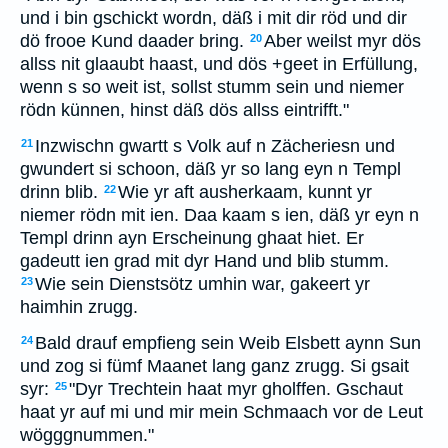
und i bin gschickt wordn, däß i mit dir röd und dir
dö frooe Kund daader bring.
Aber weilst myr dös
20
allss nit glaaubt haast, und dös +geet in Erfüllung,
wenn s so weit ist, sollst stumm sein und niemer
rödn künnen, hinst däß dös allss eintrifft."
Inzwischn gwartt s Volk auf n Zächeriesn und
21
gwundert si schoon, däß yr so lang eyn n Templ
drinn blib.
Wie yr aft ausherkaam, kunnt yr
22
niemer rödn mit ien. Daa kaam s ien, däß yr eyn n
Templ drinn ayn Erscheinung ghaat hiet. Er
gadeutt ien grad mit dyr Hand und blib stumm.
Wie sein Dienstsötz umhin war, gakeert yr
23
haimhin zrugg.
Bald drauf empfieng sein Weib Elsbett aynn Sun
24
und zog si fümf Maanet lang ganz zrugg. Si gsait
syr:
"Dyr Trechtein haat myr gholffen. Gschaut
25
haat yr auf mi und mir mein Schmaach vor de Leut
wögggnummen."