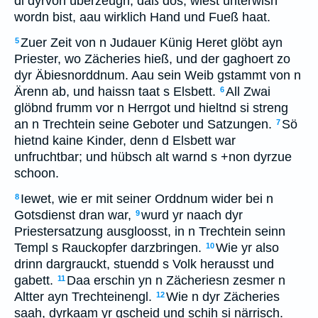
di dyrvon überzeugn, däß dös, wiest unterwisn
wordn bist, aau wirklich Hand und Fueß haat.
Zuer Zeit von n Judauer Künig Heret glöbt ayn
5
Priester, wo Zächeries hieß, und der gaghoert zo
dyr Äbiesnorddnum. Aau sein Weib gstammt von n
Ärenn ab, und haissn taat s Elsbett.
All Zwai
6
glöbnd frumm vor n Herrgot und hieltnd si streng
an n Trechtein seine Geboter und Satzungen.
Sö
7
hietnd kaine Kinder, denn d Elsbett war
unfruchtbar; und hübsch alt warnd s +non dyrzue
schoon.
Iewet, wie er mit seiner Orddnum wider bei n
8
Gotsdienst dran war,
wurd yr naach dyr
9
Priestersatzung ausgloosst, in n Trechtein seinn
Templ s Rauckopfer darzbringen.
Wie yr also
10
drinn dargrauckt, stuendd s Volk herausst und
gabett.
Daa erschin yn n Zächeriesn zesmer n
11
Altter ayn Trechteinengl.
Wie n dyr Zächeries
12
saah, dyrkaam yr gscheid und schih si närrisch.