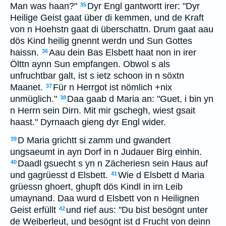
Man was haan?"
Dyr Engl gantwortt irer: "Dyr
35
Heilige Geist gaat über di kemmen, und de Kraft
von n Hoehstn gaat di überschattn. Drum gaat aau
dös Kind heilig gnennt werdn und Sun Gottes
haissn.
Aau dein Bas Elsbett haat non in irer
36
Ölttn aynn Sun empfangen. Obwol s als
unfruchtbar galt, ist s ietz schoon in n söxtn
Maanet.
Für n Herrgot ist nömlich +nix
37
unmüglich."
Daa gaab d Maria an: "Guet, i bin yn
38
n Herrn sein Dirn. Mit mir gschegh, wiest gsait
haast." Dyrnaach gieng dyr Engl wider.
D Maria grichtt si zamm und gwandert
39
ungsaeumt in ayn Dorf in n Judauer Birg einhin.
Daadl gsuecht s yn n Zächeriesn sein Haus auf
40
und gagrüesst d Elsbett.
Wie d Elsbett d Maria
41
grüessn ghoert, ghupft dös Kindl in irn Leib
umaynand. Daa wurd d Elsbett von n Heilignen
Geist erfüllt
und rief aus: "Du bist besögnt unter
42
de Weiberleut, und besögnt ist d Frucht von deinn