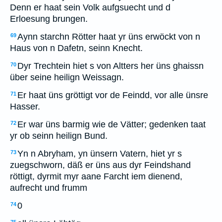
Denn er haat sein Volk aufgsuecht und d
Erloesung brungen.
Aynn starchn Rötter haat yr üns erwöckt von n
69
Haus von n Dafetn, seinn Knecht.
Dyr Trechtein hiet s von Altters her üns ghaissn
70
über seine heilign Weissagn.
Er haat üns gröttigt vor de Feindd, vor alle ünsre
71
Hasser.
Er war üns barmig wie de Vätter; gedenken taat
72
yr ob seinn heilign Bund.
Yn n Abryham, yn ünsern Vatern, hiet yr s
73
zuegschworn, däß er üns aus dyr Feindshand
röttigt, dyrmit myr aane Farcht iem dienend,
aufrecht und frumm
0
74