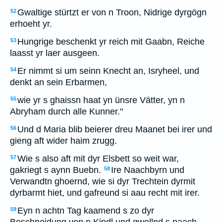
Gwaltige stürtzt er von n Troon, Nidrige dyrgögn
52
erhoeht yr.
Hungrige beschenkt yr reich mit Gaabn, Reiche
53
laasst yr laer ausgeen.
Er nimmt si um seinn Knecht an, Isryheel, und
54
denkt an sein Erbarmen,
wie yr s ghaissn haat yn ünsre Vätter, yn n
55
Abryham durch alle Kunner."
Und d Maria blib beierer dreu Maanet bei irer und
56
gieng aft wider haim zrugg.
Wie s also aft mit dyr Elsbett so weit war,
57
gakriegt s aynn Buebn.
Ire Naachbyrn und
58
Verwandtn ghoernd, wie si dyr Trechtein dyrmit
dyrbarmt hiet, und gafreund si aau recht mit irer.
Eyn n achtn Tag kaamend s zo dyr
59