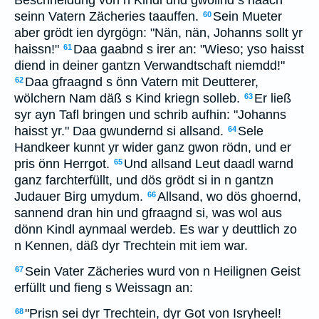
Beschneidung von n Kindl und gwollnd s naach
seinn Vatern Zächeries taauffen.
Sein Mueter
60
aber grödt ien dyrgögn: "Nän, nän, Johanns sollt yr
haissn!"
Daa gaabnd s irer an: "Wieso; yso haisst
61
diend in deiner gantzn Verwandtschaft niemdd!"
Daa gfraagnd s önn Vatern mit Deutterer,
62
wölchern Nam däß s Kind kriegn solleb.
Er ließ
63
syr ayn Tafl bringen und schrib aufhin: "Johanns
haisst yr." Daa gwundernd si allsand.
Sele
64
Handkeer kunnt yr wider ganz gwon rödn, und er
pris önn Herrgot.
Und allsand Leut daadl warnd
65
ganz farchterfüllt, und dös grödt si in n gantzn
Judauer Birg umydum.
Allsand, wo dös ghoernd,
66
sannend dran hin und gfraagnd si, was wol aus
dönn Kindl aynmaal werdeb. Es war y deuttlich zo
n Kennen, däß dyr Trechtein mit iem war.
Sein Vater Zächeries wurd von n Heilignen Geist
67
erfüllt und fieng s Weissagn an:
"Prisn sei dyr Trechtein, dyr Got von Isryheel!
68