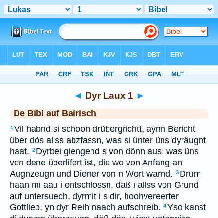
Bibel
>
BAI
> Dyr Laux 1
◄
Dyr Laux 1
►
De Bibl auf Bairisch
Vil habnd si schoon drübergrichtt, aynn Bericht
1
über dös allss abzfassn, was si ünter üns dyräugnt
haat.
Dyrbei giengend s von dönn aus, was üns
2
von dene überlifert ist, die wo von Anfang an
Augnzeugn und Diener von n Wort warnd.
Drum
3
haan mi aau i entschlossn, däß i allss von Grund
auf untersuech, dyrmit i s dir, hoohvereerter
Gottlieb, yn dyr Reih naach aufschreib.
Yso kanst
4