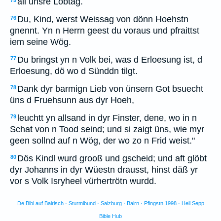
all ünsre Löbtäg.
75
Du, Kind, werst Weissag von dönn Hoehstn
76
gnennt. Yn n Herrn geest du voraus und pfraittst
iem seine Wög.
Du bringst yn n Volk bei, was d Erloesung ist, d
77
Erloesung, dö wo d Sünddn tilgt.
Dank dyr barmign Lieb von ünsern Got bsuecht
78
üns d Fruehsunn aus dyr Hoeh,
leuchtt yn allsand in dyr Finster, dene, wo in n
79
Schat von n Tood seind; und si zaigt üns, wie myr
geen sollnd auf n Wög, der wo zo n Frid weist."
Dös Kindl wurd grooß und gscheid; und aft glöbt
80
dyr Johanns in dyr Wüestn drausst, hinst däß yr
vor s Volk Isryheel vürhertrötn wurdd.
De Bibl auf Bairisch · Sturmibund · Salzburg · Bairn · Pfingstn 1998 · Hell Sepp
Bible Hub