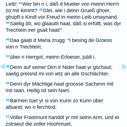
Leib!
Wer bin n i, däß d Mueter von meinn Herrn
43
zo mir kimmt?
Glei, wie i deinn Grueß ghoer,
44
ghupft s Kindl vor Freud in meinn Leib umaynand.
Saelig dö, wo glaaubt haat, däß si erfüllt, was dyr
45
Trechtein irer gsait haat!"
Daa gaab d Maria zrugg: "I besing de Groess
46
von n Trechtein;
über n Herrgot, meinn Erloeser, jublt i.
47
Denn auf seiner Dirn ir Nider haat yr gschaut;
48
saelig preisnd mi von ietz an alle Gschlächter.
Denn dyr Mächtige haat groosse Sachenn mit
49
mir taan. Heilig ist sein Nam.
Barmen tuet yr si von Kunn zo Kunn über
50
allsand, wo n ferchtnd.
Voller Frastmunt handdt yr mit seinn Arm, und er
51
zstraeut die voller Hoohmuet.