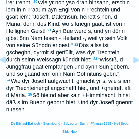
irer trennt.
Wie yr non yso dran hinsann, erschin
20
iem in n Traaum ayn Engl von n Trechtein und
gsait iem: "Joseff, Dafetnsun, heirett s non, d
Maria, denn dös Kind, wo s kriegn gaat, ist von n
Heilignen Geist!
Ayn Bue werd s, und yn dönn
21
gibst önn Nam Iesen - Heiland -, weil yr sein Volk
von seine Sünddn erloest."
Dös allss ist
22
gscheghn, dyrmit si gerfüllt, was dyr Trechtein
durch seinn Weissagn künddt hiet:
"Wisstß, d
23
Junggfrau gaat empfangen und aynn Sun gebern,
und sö gaand iem önn Nam Gotmitüns göbn."
Wie dyr Joseff aufgwacht, gmacht yr s, wie s iem
24
dyr Trechteinengl angschafft hiet, und +gheirett aft
d Maria.
Sö hietnd aber kain +Himmlnacht, hinst
25
däß s irn Buebn geborn hiet. Und dyr Joseff gnennt
n Iesen.
De Bibl auf Bairisch · Sturmibund · Salzburg · Bairn · Pfingstn 1998 · Hell Sepp
Bible Hub