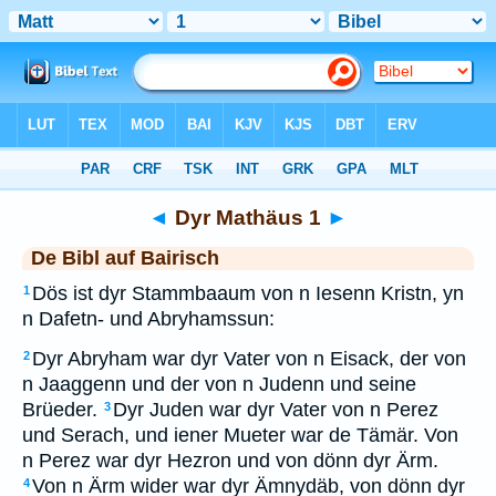
Bibel
>
BAI
> Dyr Mathäus 1
◄
Dyr Mathäus 1
►
De Bibl auf Bairisch
Dös ist dyr Stammbaaum von n Iesenn Kristn, yn
1
n Dafetn- und Abryhamssun:
Dyr Abryham war dyr Vater von n Eisack, der von
2
n Jaaggenn und der von n Judenn und seine
Brüeder.
Dyr Juden war dyr Vater von n Perez
3
und Serach, und iener Mueter war de Tämär. Von
n Perez war dyr Hezron und von dönn dyr Ärm.
Von n Ärm wider war dyr Ämnydäb, von dönn dyr
4