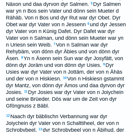
Näxon und daa dyrvon dyr Salmen.
Dyr Salmen
5
war yn n Bos sein Vater und dönn sein Mueter d
Rähäb. Von n Bos und dyr Rut war dyr Obet. Dyr
Obet war dyr Vater von n Jessenn
und dyr Jessen
6
dyr Vater von n Künig Dafet. Dyr Dafet war dyr
Vater von n Salman, und dönn sein Mueter war yn
n Uriesn sein Weib.
Von n Salman war dyr
7
Rehybäm, von dönn dyr Äbies und von dönn dyr
Äsen.
Yn n Äsenn sein Sun war dyr Josyfätt, von
8
dönn dyr Joräm und von dönn dyr Usies.
Dyr
9
Usies war dyr Vater von n Jottäm, der von n Ähäs
und der von n Hiskiesn.
Von n Hiskiesn gstammt
10
dyr Mantz, von dönn dyr Ämos und daa dyrvon dyr
Josies.
Dyr Josies war dyr Vater von n Joiychein
11
und seine Brüeder. Dös war um de Zeit von dyr
Gföngnuss z Bäbl.
Naach dyr bäblischn Verbannung war dyr
12
Joiychein dyr Vater von n Schalttiheel, der von n
Schrobybeel,
dyr Schrobybeel von n Äbihud, der
13