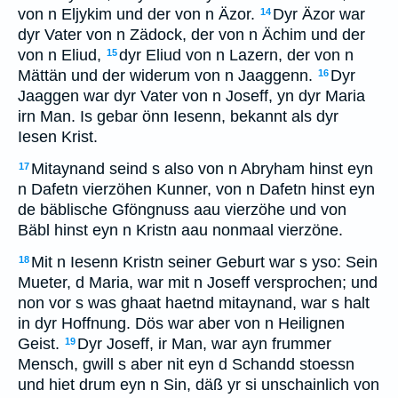
von n Eljykim und der von n Äzor.
Dyr Äzor war
14
dyr Vater von n Zädock, der von n Ächim und der
von n Eliud,
dyr Eliud von n Lazern, der von n
15
Mättän und der widerum von n Jaaggenn.
Dyr
16
Jaaggen war dyr Vater von n Joseff, yn dyr Maria
irn Man. Is gebar önn Iesenn, bekannt als dyr
Iesen Krist.
Mitaynand seind s also von n Abryham hinst eyn
17
n Dafetn vierzöhen Kunner, von n Dafetn hinst eyn
de bäblische Gföngnuss aau vierzöhe und von
Bäbl hinst eyn n Kristn aau nonmaal vierzöne.
Mit n Iesenn Kristn seiner Geburt war s yso: Sein
18
Mueter, d Maria, war mit n Joseff versprochen; und
non vor s was ghaat haetnd mitaynand, war s halt
in dyr Hoffnung. Dös war aber von n Heilignen
Geist.
Dyr Joseff, ir Man, war ayn frummer
19
Mensch, gwill s aber nit eyn d Schandd stoessn
und hiet drum eyn n Sin, däß yr si unschainlich von