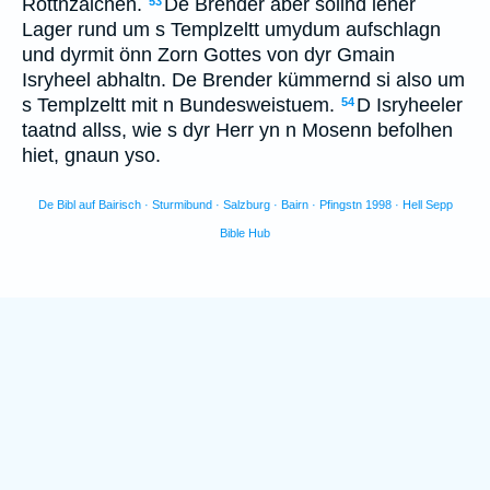
Rottnzaichen.
De Brender aber sollnd iener
53
Lager rund um s Templzeltt umydum aufschlagn
und dyrmit önn Zorn Gottes von dyr Gmain
Isryheel abhaltn. De Brender kümmernd si also um
s Templzeltt mit n Bundesweistuem.
D Isryheeler
54
taatnd allss, wie s dyr Herr yn n Mosenn befolhen
hiet, gnaun yso.
De Bibl auf Bairisch · Sturmibund · Salzburg · Bairn · Pfingstn 1998 · Hell Sepp
Bible Hub