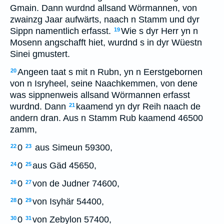
Gmain. Dann wurdnd allsand Wörmannen, von
zwainzg Jaar aufwärts, naach n Stamm und dyr
Sippn namentlich erfasst.
Wie s dyr Herr yn n
19
Mosenn angschafft hiet, wurdnd s in dyr Wüestn
Sinei gmustert.
Angeen taat s mit n Rubn, yn n Eerstgebornen
20
von n Isryheel, seine Naachkemmen, von dene
was sippnenweis allsand Wörmannen erfasst
wurdnd. Dann
kaamend yn dyr Reih naach de
21
andern dran. Aus n Stamm Rub kaamend 46500
zamm,
0
aus Simeun 59300,
22
23
0
aus Gäd 45650,
24
25
0
von de Judner 74600,
26
27
0
von Isyhär 54400,
28
29
0
von Zebylon 57400,
30
31