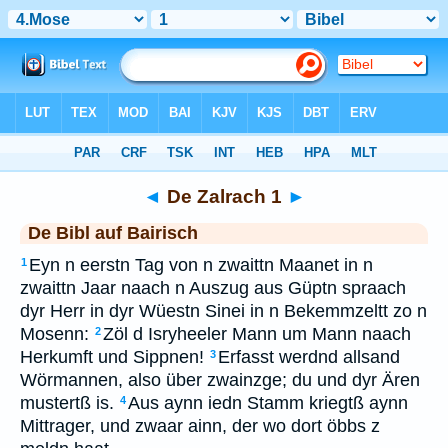
Bibel
>
BAI
> De Zalrach 1
◄
De Zalrach 1
►
De Bibl auf Bairisch
Eyn n eerstn Tag von n zwaittn Maanet in n
1
zwaittn Jaar naach n Auszug aus Güptn spraach
dyr Herr in dyr Wüestn Sinei in n Bekemmzeltt zo n
Mosenn:
Zöl d Isryheeler Mann um Mann naach
2
Herkumft und Sippnen!
Erfasst werdnd allsand
3
Wörmannen, also über zwainzge; du und dyr Ären
mustertß is.
Aus aynn iedn Stamm kriegtß aynn
4
Mittrager, und zwaar ainn, der wo dort öbbs z