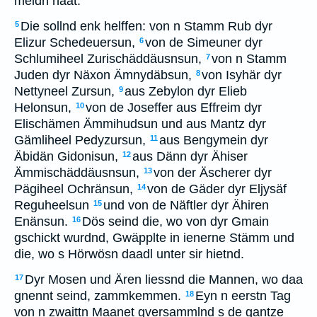
meldn haat.
Die sollnd enk helffen: von n Stamm Rub dyr
5
Elizur Schedeuersun,
von de Simeuner dyr
6
Schlumiheel Zurischäddäusnsun,
von n Stamm
7
Juden dyr Näxon Ämnydäbsun,
von Isyhär dyr
8
Nettyneel Zursun,
aus Zebylon dyr Elieb
9
Helonsun,
von de Joseffer aus Effreim dyr
10
Elischämen Ämmihudsun und aus Mantz dyr
Gämliheel Pedyzursun,
aus Bengymein dyr
11
Äbidän Gidonisun,
aus Dänn dyr Ähiser
12
Ämmischäddäusnsun,
von der Äscherer dyr
13
Pägiheel Ochränsun,
von de Gäder dyr Eljysäf
14
Reguheelsun
und von de Näftler dyr Ähiren
15
Enänsun.
Dös seind die, wo von dyr Gmain
16
gschickt wurdnd, Gwäpplte in ienerne Stämm und
die, wo s Hörwösn daadl unter sir hietnd.
Dyr Mosen und Ären liessnd die Mannen, wo daa
17
gnennt seind, zammkemmen.
Eyn n eerstn Tag
18
von n zwaittn Maanet gversammlnd s de gantze