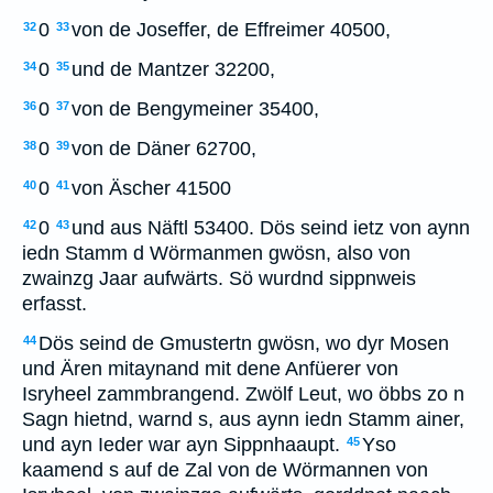
0
von de Joseffer, de Effreimer 40500,
32
33
0
und de Mantzer 32200,
34
35
0
von de Bengymeiner 35400,
36
37
0
von de Däner 62700,
38
39
0
von Äscher 41500
40
41
0
und aus Näftl 53400. Dös seind ietz von aynn
42
43
iedn Stamm d Wörmanmen gwösn, also von
zwainzg Jaar aufwärts. Sö wurdnd sippnweis
erfasst.
Dös seind de Gmustertn gwösn, wo dyr Mosen
44
und Ären mitaynand mit dene Anfüerer von
Isryheel zammbrangend. Zwölf Leut, wo öbbs zo n
Sagn hietnd, warnd s, aus aynn iedn Stamm ainer,
und ayn Ieder war ayn Sippnhaaupt.
Yso
45
kaamend s auf de Zal von de Wörmannen von