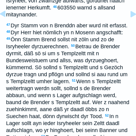
Isryheel, von zwainzge aufwärts, gorddnet naach
ienerner Herkumft.
603550 warnd s allsand
46
mitaynander.
Dyr Stamm von n Brenddn aber wurd nit erfasst.
47
Dyr Herr hiet nömlich yn n Mosenn angschafft:
48
Önn Stamm Brend sollst nit zöln und zo de
49
Isryheeler dyrzuerechnen.
Betrau de Brender
50
dyrmit, däß sö si um s Templzeltt mit n
Bundesweistuem und allss, was dyrzueghoert,
kümmernd. Sö sollnd s Templzeltt und s Gezöch
dyrzue tragn und pflögn und sollnd si aau rund um
s Templzeltt umher lagern.
Wenn s Templzeltt
51
weitertragn werdn sollt, sollnd s de Brender
abbaun, und wenn s Lager aufgschlagn werd,
baund de Brender s Templzeltt auf. Wer z naahend
zuehinkimmt, aane däß yr daadl öbbs zo n
Suechen haat, dönn dyrwischt dyr Tood.
In n
52
Lager sollt ayn ieder Isryheeler sein Zeltt daadl
aufschlagn, wo yr hinghoert, bei seinn Banner und