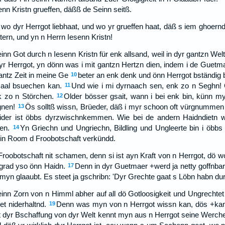
enn Kristn grueffen, däßß de Seinn seitß.
 wo dyr Herrgot liebhaat, und wo yr grueffen haat, däß s iem ghoern
tern, und yn n Herrn Iesenn Kristn!
inn Got durch n Iesenn Kristn für enk allsand, weil in dyr gantzn Wel
r Herrgot, yn dönn was i mit gantzn Hertzn dien, indem i de Guetm
antz Zeit in meine Ge
beter an enk denk und önn Herrgot bständig bi
10
maal bsuechen kan.
Und wie i mi dyrnaach sen, enk zo n Seghn! 
11
k zo n Störchen.
Older bösser gsait, wann i bei enk bin, künn my
12
gnen!
Ös solltß wissn, Brüeder, däß i myr schoon oft vürgnummen 
13
ider ist öbbs dyrzwischnkemmen. Wie bei de andern Haidndietn wil
en.
Yn Griechn und Ungriechn, Bildling und Ungleerte bin i öbbs 
14
k in Room d Froobotschaft verkündd.
Froobotschaft nit schamen, denn si ist ayn Kraft von n Herrgot, dö wo
grad yso önn Haidn.
Denn in dyr Guetmaer +werd ja netty goffnbar
17
 myn glaaubt. Es steet ja gschribn: 'Dyr Grechte gaat s Löbn habn du
seinn Zorn von n Himml abher auf all dö Gotloosigkeit und Ungrecht
t niderhaltnd.
Denn was myn von n Herrgot wissn kan, dös +kan
19
t dyr Bschaffung von dyr Welt kennt myn aus n Herrgot seine Wercher