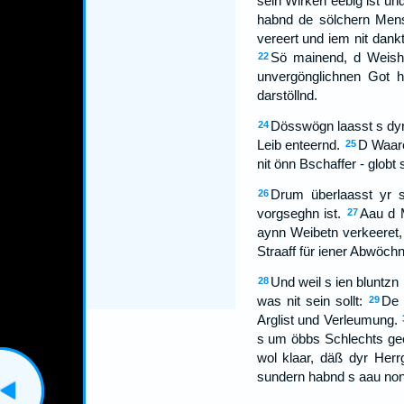
sein Wirken eebig ist un
habnd de sölchern Men
vereert und iem nit dank
Sö mainend, d Weishei
22
unvergönglichnen Got h
darstöllnd.
Dösswögn laasst s dyr 
24
Leib enteernd.
D Waare
25
nit önn Bschaffer - globt 
Drum überlaasst yr s
26
vorgseghn ist.
Aau d 
27
aynn Weibetn verkeeret,
Straaff für iener Abwöchn
Und weil s ien bluntzn
28
was nit sein sollt:
De 
29
Arglist und Verleumung.
s um öbbs Schlechts geet
wol klaar, däß dyr Herr
sundern habnd s aau non