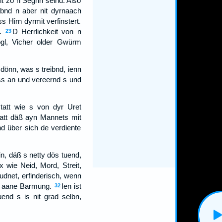
it zo n Seghn seind. Also
bnd n aber nit dyrnaach
 Hirn dyrmit verfinstert.
.
D Herrlichkeit von n
23
ögl, Vicher older Gwürm
dönn, was s treibnd, ienn
ss an und vereernd s und
tatt wie s von dyr Uret
att däß ayn Mannets mit
d über sich de verdiente
in, däß s netty dös tuend,
x wie Neid, Mord, Streit,
udnet, erfinderisch, wenn
nd aane Barmung.
Ien ist
32
end s is nit grad selbn,