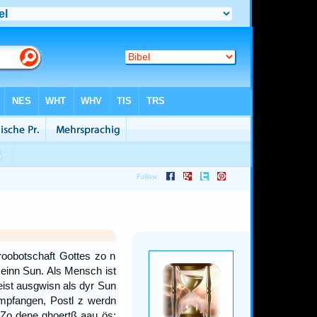
roobotschaft Gottes zo n
seinn Sun. Als Mensch ist
eist ausgwisn als dyr Sun
mpfangen, Postl z werdn
Zo dene ghoertß aau ös;