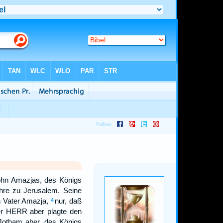
ohn Amazjas, des Königs
ahre zu Jerusalem. Seine
n Vater Amazja,
nur, daß
4
r HERR aber plagte den
Jotham aber, des Königs