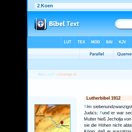
Bibel
>
LUT
> 2.Koenige 15
Lutherbibel 1912
Im siebenundzwanzigst
1
Juda's;
und er war sec
2
Mutter hieß Jecholja von
sie die Höhen nicht abt
König, daß er aussätzi