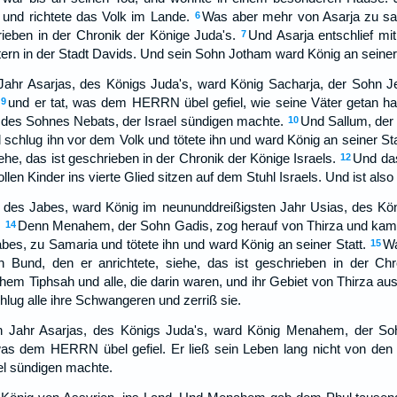
 und richtete das Volk im Lande.
Was aber mehr von Asarja zu sag
6
rieben in der Chronik der Könige Juda's.
Und Asarja entschlief mi
7
tern in der Stadt Davids. Und sein Sohn Jotham ward König an seiner 
Jahr Asarjas, des Königs Juda's, ward König Sacharja, der Sohn J
und er tat, was dem HERRN übel gefiel, wie seine Väter getan hat
9
es Sohnes Nebats, der Israel sündigen machte.
Und Sallum, der
10
 schlug ihn vor dem Volk und tötete ihn und ward König an seiner Sta
ehe, das ist geschrieben in der Chronik der Könige Israels.
Und da
12
ollen Kinder ins vierte Glied sitzen auf dem Stuhl Israels. Und ist als
 des Jabes, ward König im neununddreißigsten Jahr Usias, des Köni
.
Denn Menahem, der Sohn Gadis, zog herauf von Thirza und kam
14
es, zu Samaria und tötete ihn und ward König an seiner Statt.
Wa
15
 Bund, den er anrichtete, siehe, das ist geschrieben in der Chr
m Tiphsah und alle, die darin waren, und ihr Gebiet von Thirza aus
hlug alle ihre Schwangeren und zerriß sie.
n Jahr Asarjas, des Königs Juda's, ward König Menahem, der Soh
 was dem HERRN übel gefiel. Er ließ sein Leben lang nicht von d
el sündigen machte.