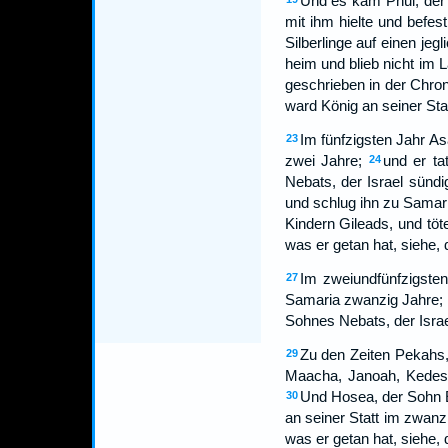
Und es kam Phul, der 
mit ihm hielte und befes
Silberlinge auf einen je
heim und blieb nicht im 
geschrieben in der Chron
ward König an seiner Stat
Im fünfzigsten Jahr A
23
zwei Jahre;
und er t
24
Nebats, der Israel sünd
und schlug ihn zu Samar
Kindern Gileads, und töt
was er getan hat, siehe, 
Im zweiundfünfzigste
27
Samaria zwanzig Jahre;
Sohnes Nebats, der Isra
Zu den Zeiten Pekahs, 
29
Maacha, Janoah, Kedes,
Und Hosea, der Sohn E
30
an seiner Statt im zwan
was er getan hat, siehe, 