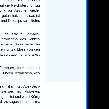
Zentner Silber, daß er's
uf die Reichsten, fünfzig
König von Assyrien wieder
getan hat, siehe, das ist
 und Pekahja, sein Sohn,
 über Israel zu Samaria,
e Jerobeams, des Sohnes
er, einen Bund wider ihn
ren fünfzig Mann von den
 zu sagen ist und alles,
emaljas, über Israel zu
en Sünden Jerobeams, des
und nahm Ijon, Abel-Beth-
 sie weg nach Assyrien.
g ihn tot und ward König
 zu sagen ist und alles,