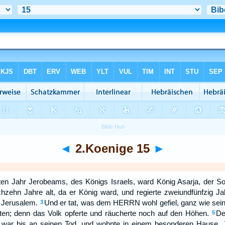
◄
2.Koenige 15
►
en Jahr Jerobeams, des Königs Israels, ward König Asarja, der S
hzehn Jahre alt, da er König ward, und regierte zweiundfünfzig J
 Jerusalem.
Und er tat, was dem HERRN wohl gefiel, ganz wie sei
3
aten; denn das Volk opferte und räucherte noch auf den Höhen.
De
5
g war bis an seinen Tod, und wohnte in einem besonderen Hause. 