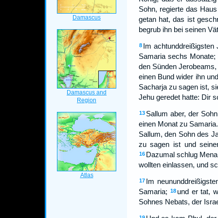
Sohn, regierte das Haus
getan hat, das ist gesch
begrub ihn bei seinen Vä
Im achtunddreißigsten 
8
Samaria sechs Monate;
den Sünden Jerobeams, d
einen Bund wider ihn und
Sacharja zu sagen ist, si
Jehu geredet hatte: Dir s
Sallum aber, der Sohn
13
einen Monat zu Samaria
Sallum, den Sohn des Jab
zu sagen ist und seinen
Dazumal schlug Menahe
16
wollten einlassen, und sc
Im neununddreißigste
17
Samaria;
und er tat,
18
Sohnes Nebats, der Isra
19