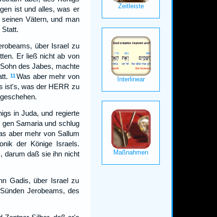
en ist und alles, was er
t seinen Vätern, und man
Statt.
erobeams, über Israel zu
ten. Er ließ nicht ab von
 Sohn des Jabes, machte
tt.
Was aber mehr von
11
s ist's, was der HERR zu
o geschehen.
gs in Juda, und regierte
 gen Samaria und schlug
s aber mehr von Sallum
onik der Könige Israels.
, darum daß sie ihn nicht
n Gadis, über Israel zu
en Sünden Jerobeams, des