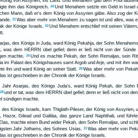
König von Assyrien, ins Land. Und Menahem gab dem Phul tausend 
tigte ihm das Königreich.
Und Menahem setzte ein Geld in Israel a
20
glichen Mann, daß er's dem König von Assyrien gäbe. Also zog der 
Lande.
Was aber mehr von Menahem zu sagen ist und alles, was er 
21
ik der Könige Israels.
Und Menahem entschlief mit seinen Vätern,
22
t.
sarjas, des Königs in Juda, ward König Pekahja, der Sohn Menahems,
at, was dem HERRN übel gefiel; denn er ließ nicht von der Sünd
igen machte.
Und es machte Pekah, der Sohn Remaljas, sein Ritt
25
ia im Palast des Königshauses samt Argob und Arje, und mit ihm wa
ete ihn und ward König an seiner Statt.
Was aber mehr von Pekahja
26
das ist geschrieben in der Chronik der Könige Israels.
n Jahr Asarjas, des Königs Juda's, ward König Pekah, der Sohn R
und er tat, was dem HERRN übel gefiel; denn er ließ nicht von d
28
el sündigen machte.
des Königs Israels, kam Thiglath-Pileser, der König von Assyrien, 
 Hazor, Gilead und Galiläa, das ganze Land Naphthali, und führte
las, machte einen Bund wider Pekah, den Sohn Remaljas, und schlu
zigsten Jahr Jothams, des Sohnes Usias.
Was aber mehr von Pekah
31
das ist geschrieben in der Chronik der Könige Israels.