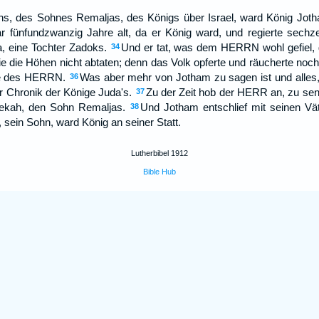
hs, des Sohnes Remaljas, des Königs über Israel, ward König Jot
r fünfundzwanzig Jahre alt, da er König ward, und regierte sech
, eine Tochter Zadoks.
Und er tat, was dem HERRN wohl gefiel, 
34
ie die Höhen nicht abtaten; denn das Volk opferte und räucherte noc
e des HERRN.
Was aber mehr von Jotham zu sagen ist und alles, 
36
er Chronik der Könige Juda's.
Zu der Zeit hob der HERR an, zu se
37
ekah, den Sohn Remaljas.
Und Jotham entschlief mit seinen Vät
38
 sein Sohn, ward König an seiner Statt.
Lutherbibel 1912
Bible Hub