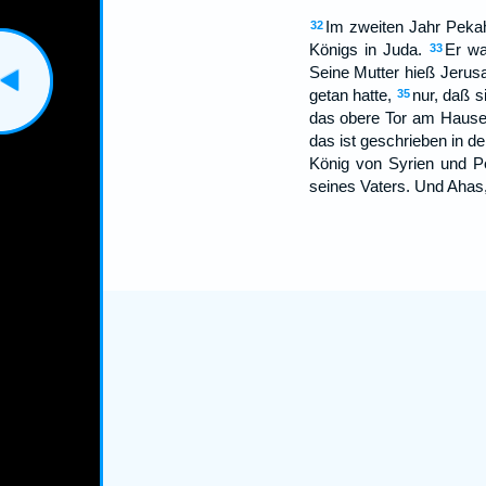
Im zweiten Jahr Peka
32
Königs in Juda.
Er wa
33
Seine Mutter hieß Jerusa
getan hatte,
nur, daß s
35
das obere Tor am Haus
das ist geschrieben in d
König von Syrien und P
seines Vaters. Und Ahas,