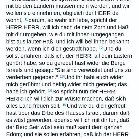
mit beiden Ländern müssen mein werden, und wir
wollen sie einnehmen, obgleich der HERR da
wohnt,
darum, so wahr ich lebe, spricht der
11
HERR HERR, will ich nach deinem Zorn und Haß
mit dir umgehen, wie du mit ihnen umgegangen
bist aus lauter Haß, und ich will bei ihnen bekannt
werden, wenn ich dich gestraft habe.
Und du
12
sollst erfahren, daß ich, der HERR, all dein Lästern
gehört habe, so du geredet hast wider die Berge
Israels und gesagt: "Sie sind verwüstet und uns zu
verderben gegeben."
Und ihr habt euch wider
13
mich gerühmt und heftig wider mich geredet; das
habe ich gehört.
So spricht nun der HERR
14
HERR: Ich will dich zur Wüste machen, daß sich
alles Land freuen soll.
Und wie du dich gefreut
15
hast über das Erbe des Hauses Israel, darum daß
es wüst geworden, ebenso will ich mit dir tun, daß
der Berg Seir wüst sein muß samt dem ganzen
Edom; und sie sollen erfahren, daß ich der HERR