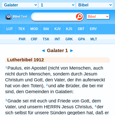
Bibel
>
LUT
> Galater 1
◄
Galater 1
►
Lutherbibel 1912
Paulus, ein Apostel (nicht von Menschen, auch
1
nicht durch Menschen, sondern durch Jesum
Christum und Gott, den Vater, der ihn auferweckt
hat von den Toten),
und alle Brüder, die bei mir
2
sind, den Gemeinden in Galatien:
Gnade sei mit euch und Friede von Gott, dem
3
Vater, und unserm HERRN Jesus Christus,
der
4
sich selbst für unsere Sünden gegeben hat, daß er