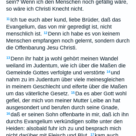
sein? Wenn ich den Menschen noch gefällig wäre,
so wäre ich Christi Knecht nicht.
Ich tue euch aber kund, liebe Brüder, daß das
11
Evangelium, das von mir gepredigt ist, nicht
menschlich ist.
Denn ich habe es von keinem
12
Menschen empfangen noch gelernt, sondern durch
die Offenbarung Jesu Christi.
Denn ihr habt ja wohl gehört meinen Wandel
13
weiland im Judentum, wie ich über die Maßen die
Gemeinde Gottes verfolgte und verstörte
und
14
nahm zu im Judentum über viele meinesgleichen
in meinem Geschlecht und eiferte über die Maßen
um das väterliche Gesetz.
Da es aber Gott wohl
15
gefiel, der mich von meiner Mutter Leibe an hat
ausgesondert und berufen durch seine Gnade,
daß er seinen Sohn offenbarte in mir, daß ich ihn
16
durchs Evangelium verkündigen sollte unter den
Heiden: alsobald fuhr ich zu und besprach mich
nicht darüber mit Fleisch und Blut,
kam auch
17