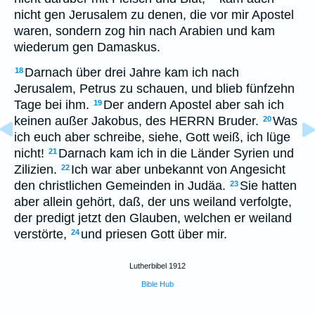
nicht gen Jerusalem zu denen, die vor mir Apostel
waren, sondern zog hin nach Arabien und kam
wiederum gen Damaskus.
Darnach über drei Jahre kam ich nach
18
Jerusalem, Petrus zu schauen, und blieb fünfzehn
Tage bei ihm.
Der andern Apostel aber sah ich
19
keinen außer Jakobus, des HERRN Bruder.
Was
20
ich euch aber schreibe, siehe, Gott weiß, ich lüge
nicht!
Darnach kam ich in die Länder Syrien und
21
Zilizien.
Ich war aber unbekannt von Angesicht
22
den christlichen Gemeinden in Judäa.
Sie hatten
23
aber allein gehört, daß, der uns weiland verfolgte,
der predigt jetzt den Glauben, welchen er weiland
verstörte,
und priesen Gott über mir.
24
Lutherbibel 1912
Bible Hub