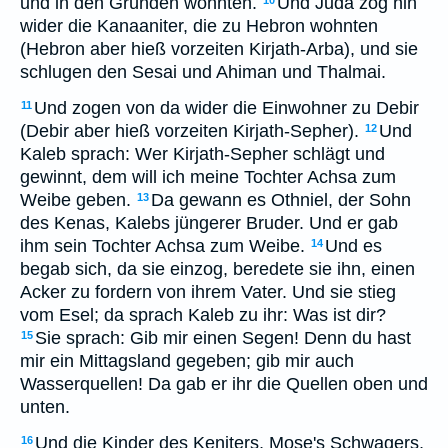
und in den Gründen wohnten.
Und Juda zog hin
10
wider die Kanaaniter, die zu Hebron wohnten
(Hebron aber hieß vorzeiten Kirjath-Arba), und sie
schlugen den Sesai und Ahiman und Thalmai.
Und zogen von da wider die Einwohner zu Debir
11
(Debir aber hieß vorzeiten Kirjath-Sepher).
Und
12
Kaleb sprach: Wer Kirjath-Sepher schlägt und
gewinnt, dem will ich meine Tochter Achsa zum
Weibe geben.
Da gewann es Othniel, der Sohn
13
des Kenas, Kalebs jüngerer Bruder. Und er gab
ihm sein Tochter Achsa zum Weibe.
Und es
14
begab sich, da sie einzog, beredete sie ihn, einen
Acker zu fordern von ihrem Vater. Und sie stieg
vom Esel; da sprach Kaleb zu ihr: Was ist dir?
Sie sprach: Gib mir einen Segen! Denn du hast
15
mir ein Mittagsland gegeben; gib mir auch
Wasserquellen! Da gab er ihr die Quellen oben und
unten.
Und die Kinder des Keniters, Mose's Schwagers,
16