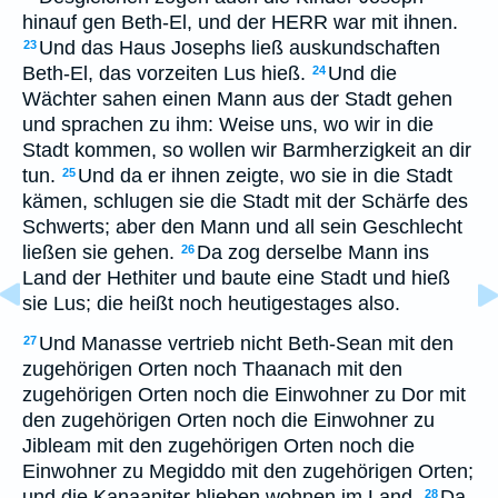
hinauf gen Beth-El, und der HERR war mit ihnen.
Und das Haus Josephs ließ auskundschaften
23
Beth-El, das vorzeiten Lus hieß.
Und die
24
Wächter sahen einen Mann aus der Stadt gehen
und sprachen zu ihm: Weise uns, wo wir in die
Stadt kommen, so wollen wir Barmherzigkeit an dir
tun.
Und da er ihnen zeigte, wo sie in die Stadt
25
kämen, schlugen sie die Stadt mit der Schärfe des
Schwerts; aber den Mann und all sein Geschlecht
ließen sie gehen.
Da zog derselbe Mann ins
26
Land der Hethiter und baute eine Stadt und hieß
sie Lus; die heißt noch heutigestages also.
Und Manasse vertrieb nicht Beth-Sean mit den
27
zugehörigen Orten noch Thaanach mit den
zugehörigen Orten noch die Einwohner zu Dor mit
den zugehörigen Orten noch die Einwohner zu
Jibleam mit den zugehörigen Orten noch die
Einwohner zu Megiddo mit den zugehörigen Orten;
und die Kanaaniter blieben wohnen im Land.
Da
28