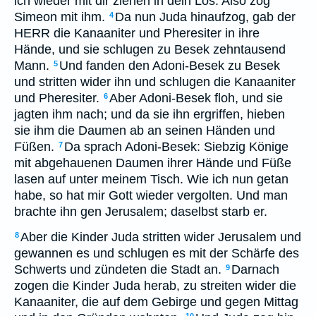
ich wieder mit dir ziehen in dein Los. Also zog
Simeon mit ihm.
Da nun Juda hinaufzog, gab der
4
HERR die Kanaaniter und Pheresiter in ihre
Hände, und sie schlugen zu Besek zehntausend
Mann.
Und fanden den Adoni-Besek zu Besek
5
und stritten wider ihn und schlugen die Kanaaniter
und Pheresiter.
Aber Adoni-Besek floh, und sie
6
jagten ihm nach; und da sie ihn ergriffen, hieben
sie ihm die Daumen ab an seinen Händen und
Füßen.
Da sprach Adoni-Besek: Siebzig Könige
7
mit abgehauenen Daumen ihrer Hände und Füße
lasen auf unter meinem Tisch. Wie ich nun getan
habe, so hat mir Gott wieder vergolten. Und man
brachte ihn gen Jerusalem; daselbst starb er.
Aber die Kinder Juda stritten wider Jerusalem und
8
gewannen es und schlugen es mit der Schärfe des
Schwerts und zündeten die Stadt an.
Darnach
9
zogen die Kinder Juda herab, zu streiten wider die
Kanaaniter, die auf dem Gebirge und gegen Mittag