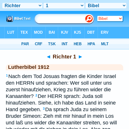
Bibel
>
LUT
> Richter 1
◄
Richter 1
►
Lutherbibel 1912
Nach dem Tod Josuas fragten die Kinder Israel
1
den HERRN und sprachen: Wer soll unter uns
zuerst hinaufziehen, Krieg zu führen wider die
Kanaaniter?
Der HERR sprach: Juda soll
2
hinaufziehen. Siehe, ich habe das Land in seine
Hand gegeben.
Da sprach Juda zu seinem
3
Bruder Simeon: Zieh mit mir hinauf in mein Los
und laß uns wider die Kanaaniter streiten, so will