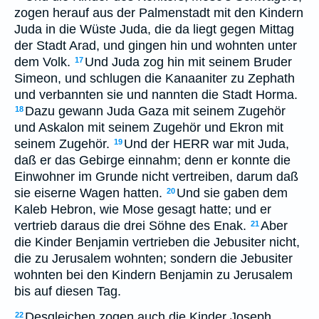
zogen herauf aus der Palmenstadt mit den Kindern
Juda in die Wüste Juda, die da liegt gegen Mittag
der Stadt Arad, und gingen hin und wohnten unter
dem Volk.
Und Juda zog hin mit seinem Bruder
17
Simeon, und schlugen die Kanaaniter zu Zephath
und verbannten sie und nannten die Stadt Horma.
Dazu gewann Juda Gaza mit seinem Zugehör
18
und Askalon mit seinem Zugehör und Ekron mit
seinem Zugehör.
Und der HERR war mit Juda,
19
daß er das Gebirge einnahm; denn er konnte die
Einwohner im Grunde nicht vertreiben, darum daß
sie eiserne Wagen hatten.
Und sie gaben dem
20
Kaleb Hebron, wie Mose gesagt hatte; und er
vertrieb daraus die drei Söhne des Enak.
Aber
21
die Kinder Benjamin vertrieben die Jebusiter nicht,
die zu Jerusalem wohnten; sondern die Jebusiter
wohnten bei den Kindern Benjamin zu Jerusalem
bis auf diesen Tag.
Desgleichen zogen auch die Kinder Joseph
22