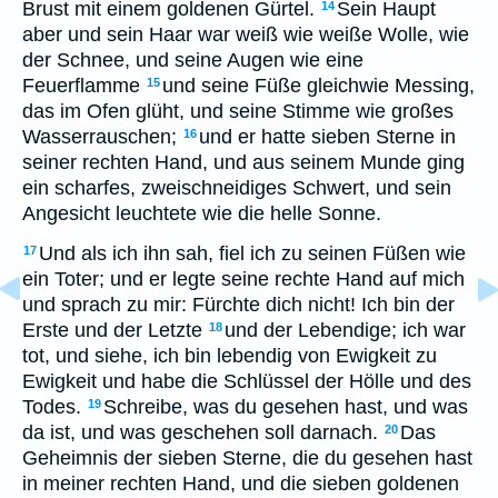
Brust mit einem goldenen Gürtel.
Sein Haupt
14
aber und sein Haar war weiß wie weiße Wolle, wie
der Schnee, und seine Augen wie eine
Feuerflamme
und seine Füße gleichwie Messing,
15
das im Ofen glüht, und seine Stimme wie großes
Wasserrauschen;
und er hatte sieben Sterne in
16
seiner rechten Hand, und aus seinem Munde ging
ein scharfes, zweischneidiges Schwert, und sein
Angesicht leuchtete wie die helle Sonne.
Und als ich ihn sah, fiel ich zu seinen Füßen wie
17
ein Toter; und er legte seine rechte Hand auf mich
und sprach zu mir: Fürchte dich nicht! Ich bin der
Erste und der Letzte
und der Lebendige; ich war
18
tot, und siehe, ich bin lebendig von Ewigkeit zu
Ewigkeit und habe die Schlüssel der Hölle und des
Todes.
Schreibe, was du gesehen hast, und was
19
da ist, und was geschehen soll darnach.
Das
20
Geheimnis der sieben Sterne, die du gesehen hast
in meiner rechten Hand, und die sieben goldenen