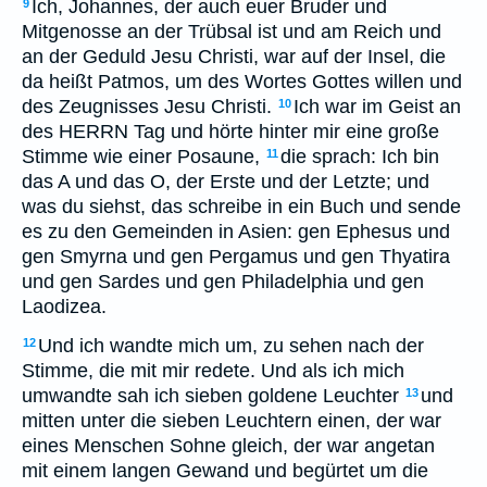
Ich, Johannes, der auch euer Bruder und
9
Mitgenosse an der Trübsal ist und am Reich und
an der Geduld Jesu Christi, war auf der Insel, die
da heißt Patmos, um des Wortes Gottes willen und
des Zeugnisses Jesu Christi.
Ich war im Geist an
10
des HERRN Tag und hörte hinter mir eine große
Stimme wie einer Posaune,
die sprach: Ich bin
11
das A und das O, der Erste und der Letzte; und
was du siehst, das schreibe in ein Buch und sende
es zu den Gemeinden in Asien: gen Ephesus und
gen Smyrna und gen Pergamus und gen Thyatira
und gen Sardes und gen Philadelphia und gen
Laodizea.
Und ich wandte mich um, zu sehen nach der
12
Stimme, die mit mir redete. Und als ich mich
umwandte sah ich sieben goldene Leuchter
und
13
mitten unter die sieben Leuchtern einen, der war
eines Menschen Sohne gleich, der war angetan
mit einem langen Gewand und begürtet um die