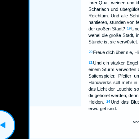
ihrer Qual, weinen und k
Scharlach und übergülde
Reichtum. Und alle Schif
hantieren, stunden von f
der großen Stadt?
Und
19
wehe! die große Stadt, i
Stunde ist sie verwüstet.
Freue dich über sie, Hi
20
Und ein starker Engel
21
einem Sturm verworfen d
Saitenspieler, Pfeifer
Handwerks soll mehr in 
das Licht der Leuchte so
dir gehöret werden; denn
Heiden.
Und das Blut 
24
erwürget sind.
Mod