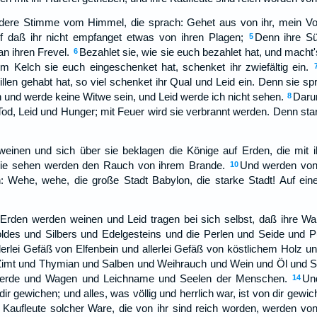
dere Stimme vom Himmel, die sprach: Gehet aus von ihr, mein Volk, 
f daß ihr nicht empfanget etwas von ihren Plagen;
Denn ihre Sü
5
n ihren Frevel.
Bezahlet sie, wie sie euch bezahlet hat, und macht's
6
 Kelch sie euch eingeschenket hat, schenket ihr zwiefältig ein.
len gehabt hat, so viel schenket ihr Qual und Leid ein. Denn sie spr
in und werde keine Witwe sein, und Leid werde ich nicht sehen.
Daru
8
d, Leid und Hunger; mit Feuer wird sie verbrannt werden. Denn sta
einen und sich über sie beklagen die Könige auf Erden, die mit i
sie sehen werden den Rauch von ihrem Brande.
Und werden von 
10
: Wehe, wehe, die große Stadt Babylon, die starke Stadt! Auf eine
 Erden werden weinen und Leid tragen bei sich selbst, daß ihre 
ldes und Silbers und Edelgesteins und die Perlen und Seide und 
allerlei Gefäß von Elfenbein und allerlei Gefäß von köstlichem Holz 
Zimt und Thymian und Salben und Weihrauch und Wein und Öl und
ferde und Wagen und Leichname und Seelen der Menschen.
Un
14
 dir gewichen; und alles, was völlig und herrlich war, ist von dir gewi
 Kaufleute solcher Ware, die von ihr sind reich worden, werden von