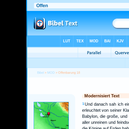
Bibel
>
MOD
> Offenbarung 18
Modernisiert Text
Und danach sah ich ei
1
erleuchtet von seiner Kla
Babylon, die große, und 
aller unreinen und feinds
die Könige auf Erden habe