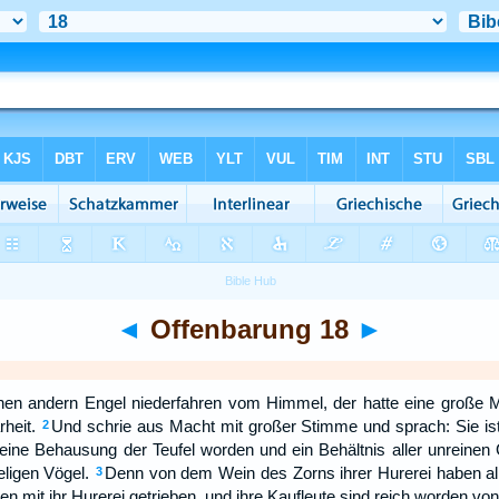
◄
Offenbarung 18
►
nen andern Engel niederfahren vom Himmel, der hatte eine große 
rheit.
Und schrie aus Macht mit großer Stimme und sprach: Sie ist ge
2
eine Behausung der Teufel worden und ein Behältnis aller unreinen 
eligen Vögel.
Denn von dem Wein des Zorns ihrer Hurerei haben al
3
n mit ihr Hurerei getrieben, und ihre Kaufleute sind reich worden von