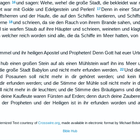
lagen
und sagen: Wehe, wehe! die große Stadt, die bekleidet war 
16
t war mit Golde und Edelgestein und Perlen!
Denn in einer Stun
17
fsherren und der Haufe, die auf den Schiffen hantieren, und Schif
erne
und schrieen, da sie den Rauch von ihrem Brande sahen, und 
18
 sie warfen Staub auf ihre Häupter und schrieen, weineten und kla
n welcher reich worden sind alle, die da Schiffe im Meer hatten, von 
mmel und ihr heiligen Apostel und Propheten! Denn Gott hat euer Urteil
 hub einen großen Stein auf als einen Mühlstein warf ihn ins Meer 
ie große Stadt Babylon und nicht mehr erfunden werden.
Und di
22
 und Posaunen soll nicht mehr in dir gehöret werden; und kei
dir erfunden werden; und die Stimme der Mühle soll nicht mehr in d
ll nicht mehr in dir leuchten; und die Stimme des Bräutigams und der
 deine Kaufleute waren Fürsten auf Erden; denn durch deine Zauberei 
der Propheten und der Heiligen ist in ihr erfunden worden und al
ernized Text courtesy of
Crosswire.org
, made available in electronic format by Michael Bolsi
Bible Hub