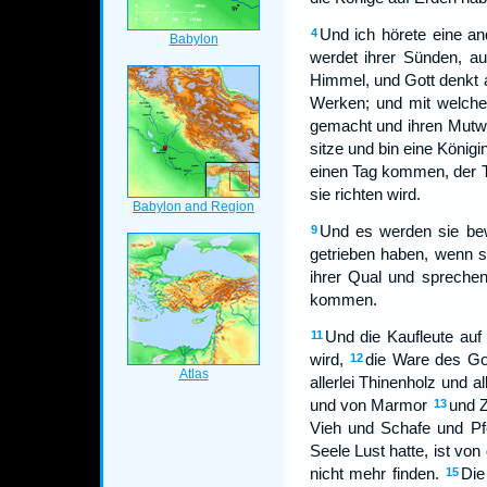
Und ich hörete eine an
4
werdet ihrer Sünden, au
Himmel, und Gott denkt a
Werken; und mit welchem
gemacht und ihren Mutwil
sitze und bin eine König
einen Tag kommen, der To
sie richten wird.
Und es werden sie bew
9
getrieben haben, wenn 
ihrer Qual und sprechen
kommen.
Und die Kaufleute auf
11
wird,
die Ware des Go
12
allerlei Thinenholz und 
und von Marmor
und 
13
Vieh und Schafe und P
Seele Lust hatte, ist von
nicht mehr finden.
Die
15