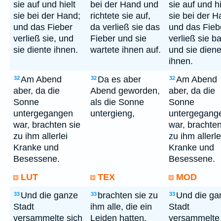
sie auf und hielt
bei der Hand und
sie auf und hi
sie bei der Hand;
richtete sie auf,
sie bei der H
und das Fieber
da verließ sie das
und das Fieb
verließ sie, und
Fieber und sie
verließ sie ba
sie diente ihnen.
wartete ihnen auf.
und sie diene
ihnen.
Am Abend
Da es aber
Am Abend
32
32
32
aber, da die
Abend geworden,
aber, da die
Sonne
als die Sonne
Sonne
untergegangen
untergieng,
untergegang
war, brachten sie
war, brachten
zu ihm allerlei
zu ihm allerle
Kranke und
Kranke und
Besessene.
Besessene.
LUT
TEX
MOD
Und die ganze
brachten sie zu
Und die ga
33
33
33
Stadt
ihm alle, die ein
Stadt
versammelte sich
Leiden hatten,
versammelte 