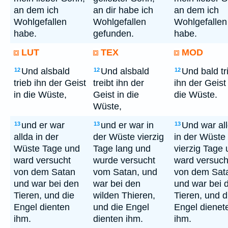
an dem ich
an dir habe ich
an dem ich
Wohlgefallen
Wohlgefallen
Wohlgefallen
habe.
gefunden.
habe.
LUT
TEX
MOD
Und alsbald
Und alsbald
Und bald tr
12
12
12
trieb ihn der Geist
treibt ihn der
ihn der Geist 
in die Wüste,
Geist in die
die Wüste.
Wüste,
und er war
und er war in
Und war al
13
13
13
allda in der
der Wüste vierzig
in der Wüste
Wüste Tage und
Tage lang und
vierzig Tage
ward versucht
wurde versucht
ward versuch
von dem Satan
vom Satan, und
von dem Sat
und war bei den
war bei den
und war bei 
Tieren, und die
wilden Thieren,
Tieren, und d
Engel dienten
und die Engel
Engel dienet
ihm.
dienten ihm.
ihm.