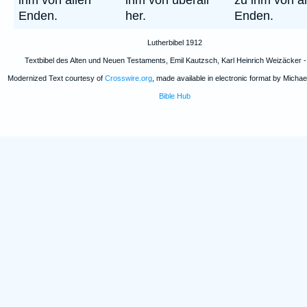
ihm von allen
ihm von überall
zu ihm von al
Enden.
her.
Enden.
Lutherbibel 1912
Textbibel des Alten und Neuen Testaments, Emil Kautzsch, Karl Heinrich Weizäcker 
Modernized Text courtesy of
Crosswire.org
, made available in electronic format by Michael
Bible Hub