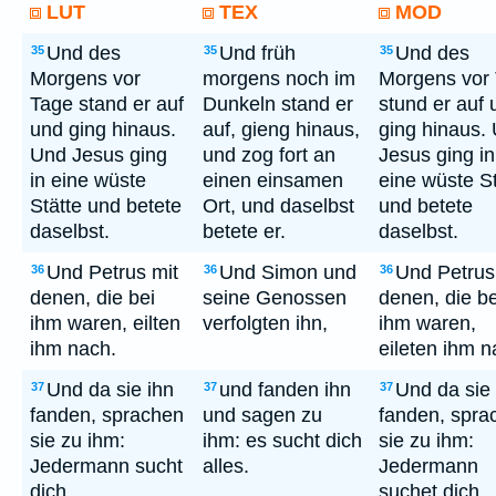
LUT
TEX
MOD
Und des
Und früh
Und des
35
35
35
Morgens vor
morgens noch im
Morgens vor
Tage stand er auf
Dunkeln stand er
stund er auf 
und ging hinaus.
auf, gieng hinaus,
ging hinaus.
Und Jesus ging
und zog fort an
Jesus ging in
in eine wüste
einen einsamen
eine wüste St
Stätte und betete
Ort, und daselbst
und betete
daselbst.
betete er.
daselbst.
Und Petrus mit
Und Simon und
Und Petrus
36
36
36
denen, die bei
seine Genossen
denen, die be
ihm waren, eilten
verfolgten ihn,
ihm waren,
ihm nach.
eileten ihm n
Und da sie ihn
und fanden ihn
Und da sie 
37
37
37
fanden, sprachen
und sagen zu
fanden, spra
sie zu ihm:
ihm: es sucht dich
sie zu ihm:
Jedermann sucht
alles.
Jedermann
dich.
suchet dich.