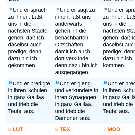
Und er sprach
Und er sagt zu
Und er spr
38
38
38
zu ihnen: Laßt
ihnen: laßt uns
zu ihnen: Laß
uns in die
anderwärts
uns in die
nächsten Städte
gehen, in die
nächsten Stä
gehen, daß ich
benachbarten
gehen, daß i
daselbst auch
Ortschaften,
daselbst auc
predige; denn
damit ich auch
predige; den
dazu bin ich
dort verkünde;
dazu bin ich
gekommen.
denn dazu bin ich
kommen.
ausgegangen.
Und er predigte
Und er gieng
Und er pred
39
39
39
in ihren Schulen
und verkündete in
in ihren Schu
in ganz Galiläa
ihren Synagogen
in ganz Galil
und trieb die
in ganz Galiläa,
und trieb die
Teufel aus.
und trieb die
Teufel aus.
Dämonen aus.
LUT
TEX
MOD