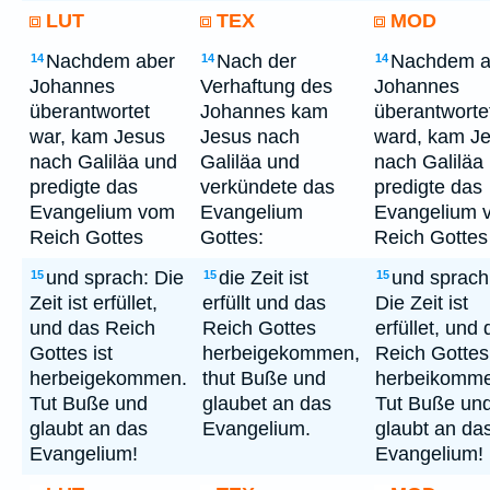
LUT
TEX
MOD
Nachdem aber
Nach der
Nachdem a
14
14
14
Johannes
Verhaftung des
Johannes
überantwortet
Johannes kam
überantworte
war, kam Jesus
Jesus nach
ward, kam J
nach Galiläa und
Galiläa und
nach Galiläa
predigte das
verkündete das
predigte das
Evangelium vom
Evangelium
Evangelium 
Reich Gottes
Gottes:
Reich Gottes
und sprach: Die
die Zeit ist
und sprach
15
15
15
Zeit ist erfüllet,
erfüllt und das
Die Zeit ist
und das Reich
Reich Gottes
erfüllet, und
Gottes ist
herbeigekommen,
Reich Gottes 
herbeigekommen.
thut Buße und
herbeikomme
Tut Buße und
glaubet an das
Tut Buße un
glaubt an das
Evangelium.
glaubt an da
Evangelium!
Evangelium!