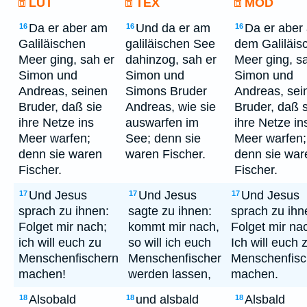
LUT
TEX
MOD
Da er aber am
Und da er am
Da er aber
16
16
16
Galiläischen
galiläischen See
dem Galiläis
Meer ging, sah er
dahinzog, sah er
Meer ging, s
Simon und
Simon und
Simon und
Andreas, seinen
Simons Bruder
Andreas, sei
Bruder, daß sie
Andreas, wie sie
Bruder, daß s
ihre Netze ins
auswarfen im
ihre Netze in
Meer warfen;
See; denn sie
Meer warfen;
denn sie waren
waren Fischer.
denn sie war
Fischer.
Fischer.
Und Jesus
Und Jesus
Und Jesus
17
17
17
sprach zu ihnen:
sagte zu ihnen:
sprach zu ihn
Folget mir nach;
kommt mir nach,
Folget mir na
ich will euch zu
so will ich euch
Ich will euch 
Menschenfischern
Menschenfischer
Menschenfisc
machen!
werden lassen,
machen.
Alsobald
und alsbald
Alsbald
18
18
18