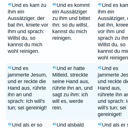
Und es kam zu
Und es kommt
Und es ka
40
40
40
ihm ein
ein Aussätziger
ihm ein
Aussätziger, der
zu ihm und bittet
Aussätziger, 
bat ihn, kniete vor
ihn: so du willst,
bat ihn, knie
ihm und sprach:
kannst du mich
vor ihm und
Willst du, so
reinigen.
sprach zu ih
kannst du mich
Willst du, so
wohl reinigen.
kannst du mi
wohl reinigen
Und es
Und er hatte
Und es
41
41
41
jammerte Jesum,
Mitleid, streckte
jammerte Je
und er reckte die
seine Hand aus,
und reckte di
Hand aus, rührte
rührte ihn an, und
Hand aus,
ihn an und
sagt zu ihm: ich
rührete ihn a
sprach: Ich will's
will es, werde
und sprach: 
tun; sei gereinigt!
rein.
will's tun; sei
gereiniget!
Und als er so
Und alsbald
Und als er 
42
42
42