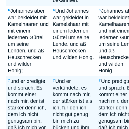
bekannten.
Johannes aber
Und Johannes
Johannes a
6
6
6
war bekleidet mit
war gekleidet in
war bekleidet
Kamelhaaren und
Kamelshaar mit
Kamelhaare
mit einem
einem ledernen
und mit eine
ledernen Gürtel
Gürtel um seine
ledernen Gür
um seine
Lende, und aß
um seine Le
Lenden, und aß
Heuschrecken
und aß
Heuschrecken
und wilden Honig.
Heuschrecke
und wilden
und wilden
Honig;
Honig.
und er predigte
Und er
Und predigt
7
7
7
und sprach: Es
verkündete: es
und sprach: 
kommt einer
kommt nach mir,
kommt einer
nach mir, der ist
der stärker ist als
nach mir, der 
stärker denn ich,
ich, für den ich
stärker denn 
dem ich nicht
nicht gut genug
dem ich nicht
genugsam bin,
bin mich zu
genugsam bi
daß ich mich vor
bücken und ihm
daß ich mich