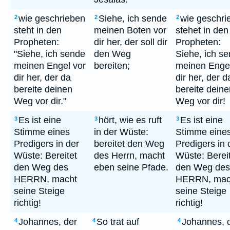
wie geschrieben
Siehe, ich sende
wie geschri
2
2
2
steht in den
meinen Boten vor
stehet in den
Propheten:
dir her, der soll dir
Propheten:
"Siehe, ich sende
den Weg
Siehe, ich s
meinen Engel vor
bereiten;
meinen Engel
dir her, der da
dir her, der d
bereite deinen
bereite deine
Weg vor dir."
Weg vor dir!
Es ist eine
hört, wie es ruft
Es ist eine
3
3
3
Stimme eines
in der Wüste:
Stimme eine
Predigers in der
bereitet den Weg
Predigers in 
Wüste: Bereitet
des Herrn, macht
Wüste: Berei
den Weg des
eben seine Pfade.
den Weg des
HERRN, macht
HERRN, mac
seine Steige
seine Steige
richtig!
richtig!
Johannes, der
So trat auf
Johannes, 
4
4
4