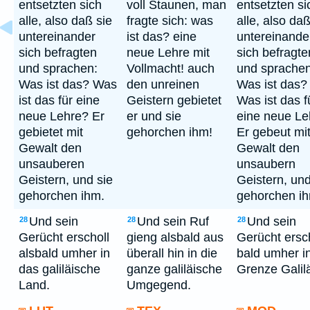
entsetzten sich
voll Staunen, man
entsetzten si
alle, also daß sie
fragte sich: was
alle, also daß
untereinander
ist das? eine
untereinande
sich befragten
neue Lehre mit
sich befragte
und sprachen:
Vollmacht! auch
und sprachen
Was ist das? Was
den unreinen
Was ist das?
ist das für eine
Geistern gebietet
Was ist das f
neue Lehre? Er
er und sie
eine neue Le
gebietet mit
gehorchen ihm!
Er gebeut mi
Gewalt den
Gewalt den
unsauberen
unsaubern
Geistern, und sie
Geistern, und
gehorchen ihm.
gehorchen i
Und sein
Und sein Ruf
Und sein
28
28
28
Gerücht erscholl
gieng alsbald aus
Gerücht ersc
alsbald umher in
überall hin in die
bald umher in
das galiläische
ganze galiläische
Grenze Galil
Land.
Umgegend.