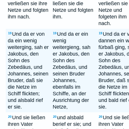
verließen sie ihre
ließen sie die
verließen sie
Netze und folgten
Netze und folgten
Netze und
ihm nach.
ihm.
folgeten ihm
nach.
Und da er von
Und da er ein
Und da er 
19
19
19
da ein wenig
wenig
dannen ein w
weiterging, sah er
weitergieng, sah
fürbaß ging, 
Jakobus, den
er Jakobus, den
er Jakobus, 
Sohn des
Sohn des
Sohn des
Zebedäus, und
Zebedäus, und
Zebedäus, u
Johannes, seinen
seinen Bruder
Johannes, se
Bruder, daß sie
Johannes,
Bruder, daß s
die Netze im
ebenfalls im
die Netze im
Schiff flickten;
Schiffe, an der
Schiff flickten
und alsbald rief
Ausrichtung der
und bald rief 
er sie.
Netze,
sie.
Und sie ließen
und alsbald
Und sie lie
20
20
20
ihren Vater
berief er sie; und
ihren Vater