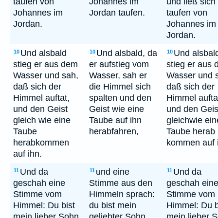
taufen von
Johannes im
und ließ sich
Johannes im
Jordan taufen.
taufen von
Jordan.
Johannes im
Jordan.
Und alsbald
Und alsbald, da
Und alsbal
10
10
10
stieg er aus dem
er aufstieg vom
stieg er aus
Wasser und sah,
Wasser, sah er
Wasser und 
daß sich der
die Himmel sich
daß sich der
Himmel auftat,
spalten und den
Himmel aufta
und den Geist
Geist wie eine
und den Geis
gleich wie eine
Taube auf ihn
gleichwie ein
Taube
herabfahren,
Taube herab
herabkommen
kommen auf 
auf ihn.
Und da
und eine
Und da
11
11
11
geschah eine
Stimme aus den
geschah ein
Stimme vom
Himmeln sprach:
Stimme vom
Himmel: Du bist
du bist mein
Himmel: Du b
mein lieber Sohn,
geliebter Sohn,
mein lieber 