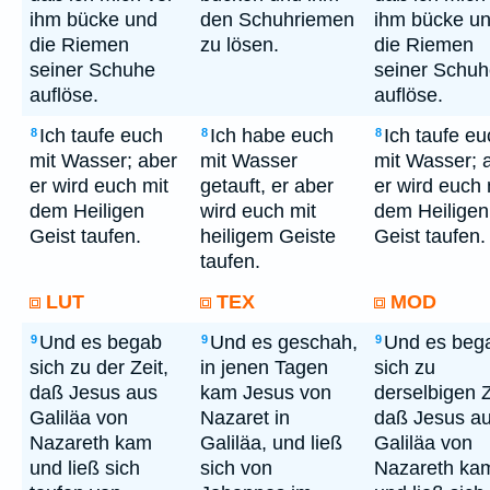
ihm bücke und
den Schuhriemen
ihm bücke u
die Riemen
zu lösen.
die Riemen
seiner Schuhe
seiner Schu
auflöse.
auflöse.
Ich taufe euch
Ich habe euch
Ich taufe eu
8
8
8
mit Wasser; aber
mit Wasser
mit Wasser; 
er wird euch mit
getauft, er aber
er wird euch 
dem Heiligen
wird euch mit
dem Heiligen
Geist taufen.
heiligem Geiste
Geist taufen.
taufen.
LUT
TEX
MOD
Und es begab
Und es geschah,
Und es beg
9
9
9
sich zu der Zeit,
in jenen Tagen
sich zu
daß Jesus aus
kam Jesus von
derselbigen Z
Galiläa von
Nazaret in
daß Jesus a
Nazareth kam
Galiläa, und ließ
Galiläa von
und ließ sich
sich von
Nazareth ka