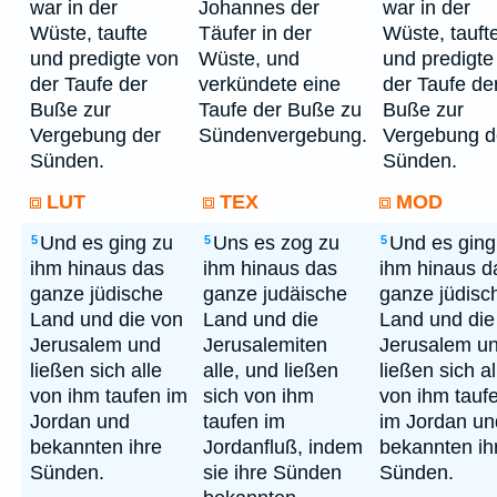
war in der
Johannes der
war in der
Wüste, taufte
Täufer in der
Wüste, tauft
und predigte von
Wüste, und
und predigte
der Taufe der
verkündete eine
der Taufe de
Buße zur
Taufe der Buße zu
Buße zur
Vergebung der
Sündenvergebung.
Vergebung d
Sünden.
Sünden.
LUT
TEX
MOD
Und es ging zu
Uns es zog zu
Und es ging
5
5
5
ihm hinaus das
ihm hinaus das
ihm hinaus d
ganze jüdische
ganze judäische
ganze jüdisc
Land und die von
Land und die
Land und die
Jerusalem und
Jerusalemiten
Jerusalem u
ließen sich alle
alle, und ließen
ließen sich al
von ihm taufen im
sich von ihm
von ihm tauf
Jordan und
taufen im
im Jordan un
bekannten ihre
Jordanfluß, indem
bekannten ih
Sünden.
sie ihre Sünden
Sünden.