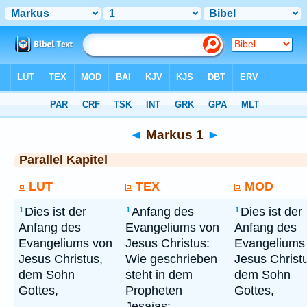
Bibel
> Markus 1
◄
Markus 1
►
Parallel Kapitel
LUT
TEX
MOD
Dies ist der
Anfang des
Dies ist der
1
1
1
Anfang des
Evangeliums von
Anfang des
Evangeliums von
Jesus Christus:
Evangeliums
Jesus Christus,
Wie geschrieben
Jesus Christ
dem Sohn
steht in dem
dem Sohn
Gottes,
Propheten
Gottes,
Jesaias: