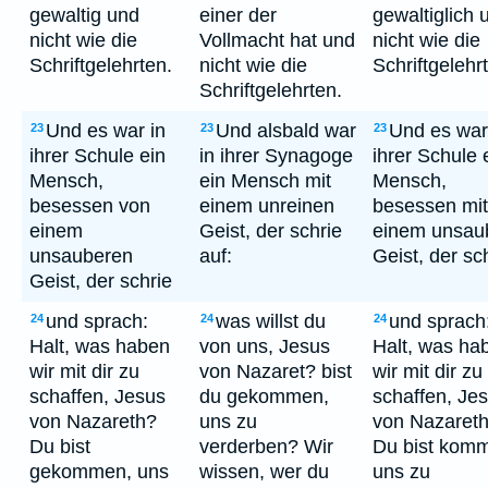
gewaltig und
einer der
gewaltiglich 
nicht wie die
Vollmacht hat und
nicht wie die
Schriftgelehrten.
nicht wie die
Schriftgelehr
Schriftgelehrten.
Und es war in
Und alsbald war
Und es war
23
23
23
ihrer Schule ein
in ihrer Synagoge
ihrer Schule 
Mensch,
ein Mensch mit
Mensch,
besessen von
einem unreinen
besessen mit
einem
Geist, der schrie
einem unsau
unsauberen
auf:
Geist, der sc
Geist, der schrie
und sprach:
was willst du
und sprach
24
24
24
Halt, was haben
von uns, Jesus
Halt, was ha
wir mit dir zu
von Nazaret? bist
wir mit dir zu
schaffen, Jesus
du gekommen,
schaffen, Je
von Nazareth?
uns zu
von Nazaret
Du bist
verderben? Wir
Du bist kom
gekommen, uns
wissen, wer du
uns zu