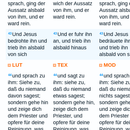
sprach, ging der
wich der Aussatz
sprach, ging 
Aussatz alsbald
von ihm, und er
Aussatz alsb
von ihm, und er
ward rein.
von ihm, und
ward rein.
ward rein.
Und Jesus
Und er fuhr ihn
Und Jesus
43
43
43
bedrohte ihn und
an, und trieb ihn
bedräuete ih
trieb ihn alsbald
alsbald hinaus
und trieb ihn
von sich
alsbald von s
LUT
TEX
MOD
und sprach zu
und sagt zu
und sprach
44
44
44
ihm: Siehe zu,
ihm: siehe zu,
ihm: Siehe zu
daß du niemand
daß du niemand
daß du niem
davon sagest;
etwas sagest;
nichts sagest
sondern gehe hin
sondern gehe hin,
sondern gehe
und zeige dich
zeige dich dem
und zeige di
dem Priester und
Priester, und
dem Priester
opfere für deine
opfere für deine
opfere für de
Reinigung, was
Reinigung, was
Reinigung, w