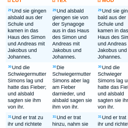
LUT
TEX
MOD
Und sie gingen
Und alsbald
Und sie gi
29
29
29
alsbald aus der
giengen sie von
bald aus der
Schule und
der Synagoge
Schule und
kamen in das
aus in das Haus
kamen in da
Haus des Simon
des Simon und
Haus des Si
und Andreas mit
Andreas mit
und Andreas 
Jakobus und
Jakobus und
Jakobus und
Johannes.
Johannes.
Johannes.
Und die
Die
Und die
30
30
30
Schwiegermutter
Schwiegermutter
Schwieger
Simons lag und
Simons aber lag
Simons lag 
hatte das Fieber;
am Fieber
hatte das Fie
und alsbald
darnieder, und
und alsbald
sagten sie ihm
alsbald sagen sie
sagten sie i
von ihr.
ihm von ihr.
von ihr.
Und er trat zu
Und er trat
Und er trat
31
31
31
ihr und richtete
hinzu, nahm sie
ihr und richte