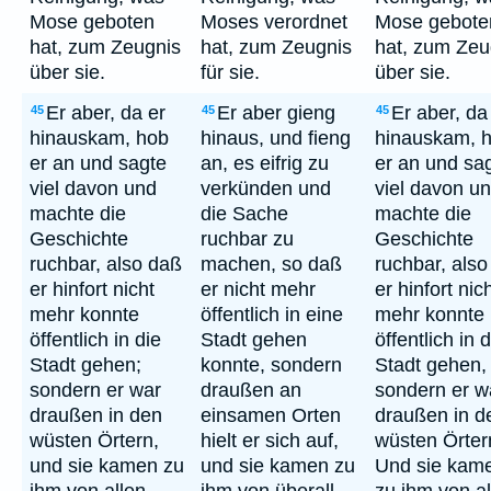
Mose geboten
Moses verordnet
Mose gebote
hat, zum Zeugnis
hat, zum Zeugnis
hat, zum Zeu
über sie.
für sie.
über sie.
Er aber, da er
Er aber gieng
Er aber, da
45
45
45
hinauskam, hob
hinaus, und fieng
hinauskam, 
er an und sagte
an, es eifrig zu
er an und sa
viel davon und
verkünden und
viel davon u
machte die
die Sache
machte die
Geschichte
ruchbar zu
Geschichte
ruchbar, also daß
machen, so daß
ruchbar, als
er hinfort nicht
er nicht mehr
er hinfort nic
mehr konnte
öffentlich in eine
mehr konnte
öffentlich in die
Stadt gehen
öffentlich in d
Stadt gehen;
konnte, sondern
Stadt gehen,
sondern er war
draußen an
sondern er w
draußen in den
einsamen Orten
draußen in d
wüsten Örtern,
hielt er sich auf,
wüsten Örter
und sie kamen zu
und sie kamen zu
Und sie kam