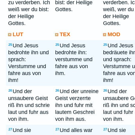
zu verderben. Ich
bist: der Heilige
verderben. I
weiß wer du bist:
Gottes.
weiß, wer du 
der Heilige
der Heilige
Gottes.
Gottes.
LUT
TEX
MOD
Und Jesus
Und Jesus
Und Jesus
25
25
25
bedrohte ihn und
bedrohte ihn:
bedräuete ih
sprach:
verstumme und
und sprach:
Verstumme und
fahre aus von
Verstumme 
fahre aus von
ihm.
fahre aus vo
ihm!
ihm!
Und der
Und der unreine
Und der
26
26
26
unsaubere Geist
Geist verzerrte
unsaubere Ge
riß ihn und schrie
ihn und fuhr mit
riß ihn und s
laut und fuhr aus
lautem Geschrei
laut und fuhr
von ihm.
von ihm aus.
von ihm.
Und sie
Und alles war
Und sie
27
27
27