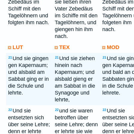
Zebedäus im
sie ließen ihren
Zebedäus im
Schiff mit den
Vater Zebedäus
Schiff mit de
Tagelöhnern und
im Schiffe mit den
Tagelöhnern
folgten ihm nach.
Tagelöhnern, und
folgeten ihm
giengen hin ihm
nach.
nach.
LUT
TEX
MOD
Und sie gingen
Und sie ziehen
Und sie gi
21
21
21
gen Kapernaum;
hinein nach
gen Kaperna
und alsbald am
Kapernaum; und
und bald an 
Sabbat ging er in
alsbald gieng er
Sabbaten gin
die Schule und
am Sabbat in die
in die Schule
lehrte.
Synagoge und
lehrete.
lehrte,
Und sie
und sie waren
Und sie
22
22
22
entsetzten sich
betroffen über
entsetzten si
über seine Lehre;
seine Lehre; denn
über seine L
denn er lehrte
er lehrte sie wie
denn er lehre