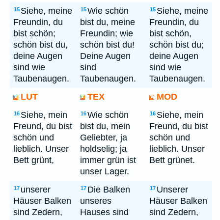
Siehe, meine
Wie schön
Siehe, meine
15
15
15
Freundin, du
bist du, meine
Freundin, du
bist schön;
Freundin; wie
bist schön,
schön bist du,
schön bist du!
schön bist du;
deine Augen
Deine Augen
deine Augen
sind wie
sind
sind wie
Taubenaugen.
Taubenaugen.
Taubenaugen.
LUT
TEX
MOD
Siehe, mein
Wie schön
Siehe, mein
16
16
16
Freund, du bist
bist du, mein
Freund, du bist
schön und
Geliebter, ja
schön und
lieblich. Unser
holdselig; ja
lieblich. Unser
Bett grünt,
immer grün ist
Bett grünet.
unser Lager.
unserer
Die Balken
Unserer
17
17
17
Häuser Balken
unseres
Häuser Balken
sind Zedern,
Hauses sind
sind Zedern,