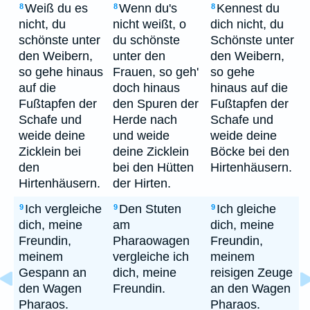
Weiß du es
Wenn du's
Kennest du
8
8
8
nicht, du
nicht weißt, o
dich nicht, du
schönste unter
du schönste
Schönste unter
den Weibern,
unter den
den Weibern,
so gehe hinaus
Frauen, so geh'
so gehe
auf die
doch hinaus
hinaus auf die
Fußtapfen der
den Spuren der
Fußtapfen der
Schafe und
Herde nach
Schafe und
weide deine
und weide
weide deine
Zicklein bei
deine Zicklein
Böcke bei den
den
bei den Hütten
Hirtenhäusern.
Hirtenhäusern.
der Hirten.
Ich vergleiche
Den Stuten
Ich gleiche
9
9
9
dich, meine
am
dich, meine
Freundin,
Pharaowagen
Freundin,
meinem
vergleiche ich
meinem
Gespann an
dich, meine
reisigen Zeuge
den Wagen
Freundin.
an den Wagen
Pharaos.
Pharaos.