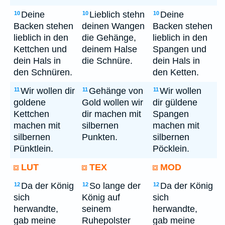
Deine
Lieblich stehn
Deine
10
10
10
Backen stehen
deinen Wangen
Backen stehen
lieblich in den
die Gehänge,
lieblich in den
Kettchen und
deinem Halse
Spangen und
dein Hals in
die Schnüre.
dein Hals in
den Schnüren.
den Ketten.
Wir wollen dir
Gehänge von
Wir wollen
11
11
11
goldene
Gold wollen wir
dir güldene
Kettchen
dir machen mit
Spangen
machen mit
silbernen
machen mit
silbernen
Punkten.
silbernen
Pünktlein.
Pöcklein.
LUT
TEX
MOD
Da der König
So lange der
Da der König
12
12
12
sich
König auf
sich
herwandte,
seinem
herwandte,
gab meine
Ruhepolster
gab meine