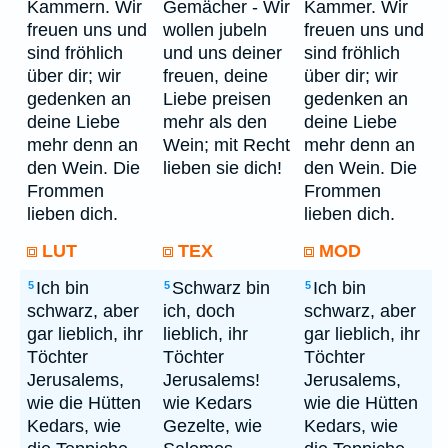
Kammern. Wir
Gemächer - Wir
Kammer. Wir
freuen uns und
wollen jubeln
freuen uns und
sind fröhlich
und uns deiner
sind fröhlich
über dir; wir
freuen, deine
über dir; wir
gedenken an
Liebe preisen
gedenken an
deine Liebe
mehr als den
deine Liebe
mehr denn an
Wein; mit Recht
mehr denn an
den Wein. Die
lieben sie dich!
den Wein. Die
Frommen
Frommen
lieben dich.
lieben dich.
LUT
TEX
MOD
Ich bin
Schwarz bin
Ich bin
5
5
5
schwarz, aber
ich, doch
schwarz, aber
gar lieblich, ihr
lieblich, ihr
gar lieblich, ihr
Töchter
Töchter
Töchter
Jerusalems,
Jerusalems!
Jerusalems,
wie die Hütten
wie Kedars
wie die Hütten
Kedars, wie
Gezelte, wie
Kedars, wie