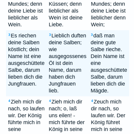
Mundes; denn
Küssen; denn
Mundes; denn
deine Liebe ist
lieblicher als
deine Liebe ist
lieblicher als
Wein ist deine
lieblicher denn
Wein.
Liebe.
Wein;
Es riechen
Lieblich duften
daß man
3
3
3
deine Salben
deine Salben;
deine gute
köstlich; dein
wie
Salbe rieche.
Name ist eine
ausgegossenes
Dein Name ist
ausgeschüttete
Öl ist dein
eine
Salbe, darum
Name, darum
ausgeschüttete
lieben dich die
haben dich
Salbe, darum
Jungfrauen.
Jungfrauen
lieben dich die
lieb.
Mägde.
Zieh mich dir
Zieh mich dir
Zeuch mich
4
4
4
nach, so laufen
nach; o, laß
dir nach, so
wir. Der König
uns eilen! -
laufen wir. Der
führte mich in
mich führte der
König führet
seine
König in seine
mich in seine