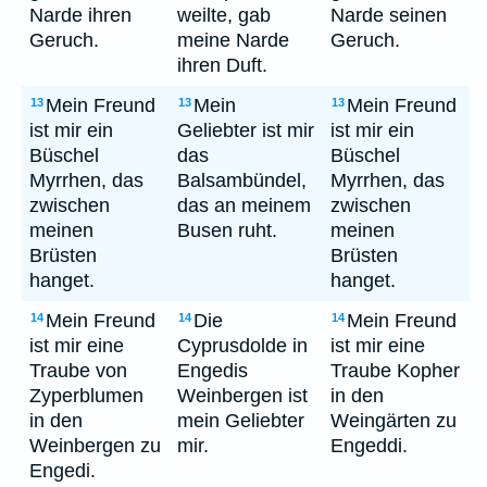
Narde ihren
weilte, gab
Narde seinen
Geruch.
meine Narde
Geruch.
ihren Duft.
Mein Freund
Mein
Mein Freund
13
13
13
ist mir ein
Geliebter ist mir
ist mir ein
Büschel
das
Büschel
Myrrhen, das
Balsambündel,
Myrrhen, das
zwischen
das an meinem
zwischen
meinen
Busen ruht.
meinen
Brüsten
Brüsten
hanget.
hanget.
Mein Freund
Die
Mein Freund
14
14
14
ist mir eine
Cyprusdolde in
ist mir eine
Traube von
Engedis
Traube Kopher
Zyperblumen
Weinbergen ist
in den
in den
mein Geliebter
Weingärten zu
Weinbergen zu
mir.
Engeddi.
Engedi.