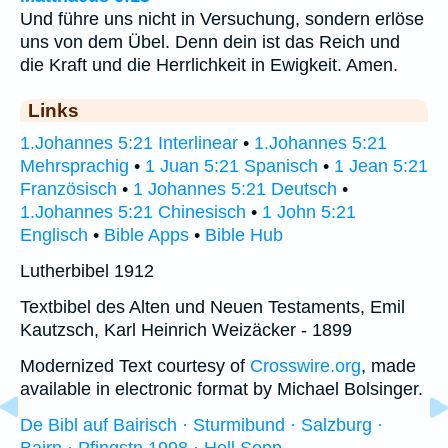
Und führe uns nicht in Versuchung, sondern erlöse
uns von dem Übel. Denn dein ist das Reich und
die Kraft und die Herrlichkeit in Ewigkeit. Amen.
Links
1.Johannes 5:21 Interlinear
•
1.Johannes 5:21
Mehrsprachig
•
1 Juan 5:21 Spanisch
•
1 Jean 5:21
Französisch
•
1 Johannes 5:21 Deutsch
•
1.Johannes 5:21 Chinesisch
•
1 John 5:21
Englisch
•
Bible Apps
•
Bible Hub
Lutherbibel 1912
Textbibel des Alten und Neuen Testaments, Emil
Kautzsch, Karl Heinrich Weizäcker - 1899
Modernized Text courtesy of
Crosswire.org
, made
available in electronic format by Michael Bolsinger.
De Bibl auf Bairisch · Sturmibund · Salzburg ·
Bairn · Pfingstn 1998 · Hell Sepp