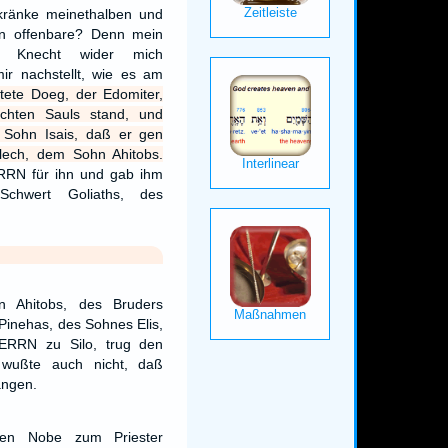
kränke meinethalben und
n offenbare? Denn mein
 Knecht wider mich
ir nachstellt, wie es am
tete Doeg, der Edomiter,
chten Sauls stand, und
 Sohn Isais, daß er gen
ech, dem Sohn Ahitobs.
RRN für ihn und gab ihm
chwert Goliaths, des
n Ahitobs, des Bruders
Pinehas, des Sohnes Elis,
HERRN zu Silo, trug den
 wußte auch nicht, daß
angen.
en Nobe zum Priester