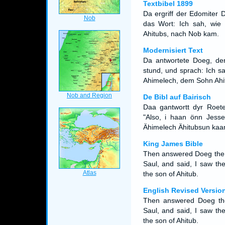
Textbibel 1899
Da ergriff der Edomiter
das Wort: Ich sah, wie
Ahitubs, nach Nob kam.
Modernisiert Text
Da antwortete Doeg, de
stund, und sprach: Ich 
Ahimelech, dem Sohn Ahi
De Bibl auf Bairisch
Daa gantwortt dyr Roet
"Also, i haan önn Jess
Ähimelech Ähitubsun kaa
King James Bible
Then answered Doeg the E
Saul, and said, I saw th
the son of Ahitub.
English Revised Versio
Then answered Doeg the
Saul, and said, I saw th
the son of Ahitub.