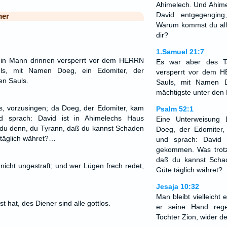
Ahimelech. Und Ahimel
David entgegengin
mer
Warum kommst du alle
dir?
1.Samuel 21:7
ein Mann drinnen versperrt vor dem HERRN
Es war aber des T
ls, mit Namen Doeg, ein Edomiter, der
versperrt vor dem 
en Sauls.
Sauls, mit Namen D
mächtigste unter den 
s, vorzusingen; da Doeg, der Edomiter, kam
Psalm 52:1
 sprach: David ist in Ahimelechs Haus
Eine Unterweisung 
du denn, du Tyrann, daß du kannst Schaden
Doeg, der Edomiter
 täglich währet?…
und sprach: David 
gekommen. Was trotz
daß du kannst Scha
 nicht ungestraft; und wer Lügen frech redet,
Güte täglich währet?
Jesaja 10:32
Man bleibt vielleicht
t hat, des Diener sind alle gottlos.
er seine Hand reg
Tochter Zion, wider d