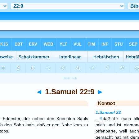
◄
1.Samuel 22:9
►
Kontext
1.Samuel 22
r Edomiter, der neben den Knechten Sauls
…
daß ihr euch al
8
sah den Sohn Isais, daß er gen Nobe kam zu
mich und ist niema
tobs.
offenbarte, weil au
gemacht hat mit dem