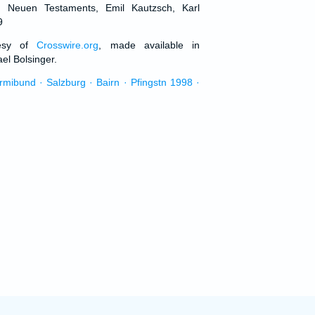
d Neuen Testaments, Emil Kautzsch, Karl
9
tesy of
Crosswire.org
, made available in
el Bolsinger.
urmibund · Salzburg · Bairn · Pfingstn 1998 ·