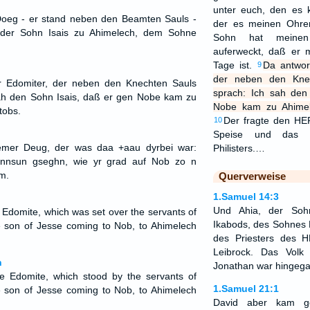
unter euch, den es 
 Doeg - er stand neben den Beamten Sauls -
der es meinen Ohre
 der Sohn Isais zu Ahimelech, dem Sohne
Sohn hat meinen
auferweckt, daß er m
Tage ist.
Da antwor
9
der neben den Kne
r Edomiter, der neben den Knechten Sauls
sprach: Ich sah den
sah den Sohn Isais, daß er gen Nobe kam zu
Nobe kam zu Ahimel
tobs.
Der fragte den HE
10
Speise und das S
emer Deug, der was daa +aau dyrbei war:
Philisters.…
ennsun gseghn, wie yr grad auf Nob zo n
m.
Querverweise
1.Samuel 14:3
Und Ahia, der Soh
domite, which was set over the servants of
Ikabods, des Sohnes 
e son of Jesse coming to Nob, to Ahimelech
des Priesters des 
Leibrock. Das Volk
n
Jonathan war hingeg
 Edomite, which stood by the servants of
1.Samuel 21:1
e son of Jesse coming to Nob, to Ahimelech
David aber kam g