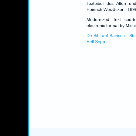
Textbibel des Alten un
Heinrich Weizäcker - 189
Modernized Text cour
electronic format by Micha
De Bibl auf Bairisch · St
Hell Sepp