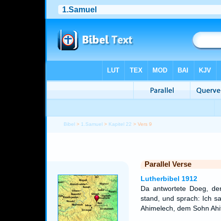
Bibel
>
1.Samuel
>
Kapitel 22
> Vers 9
Parallel Verse
Lutherbibel 1912
Da antwortete Doeg, de
stand, und sprach: Ich 
Ahimelech, dem Sohn Ahi