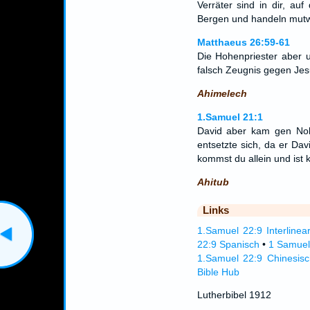
Verräter sind in dir, au
Bergen und handeln mutwill
Matthaeus 26:59-61
Die Hohenpriester aber 
falsch Zeugnis gegen Jesu
Ahimelech
1.Samuel 21:1
David aber kam gen Nob
entsetzte sich, da er Da
kommst du allein und ist 
Ahitub
Links
1.Samuel 22:9 Interlinea
22:9 Spanisch
•
1 Samuel
1.Samuel 22:9 Chinesis
Bible Hub
Lutherbibel 1912