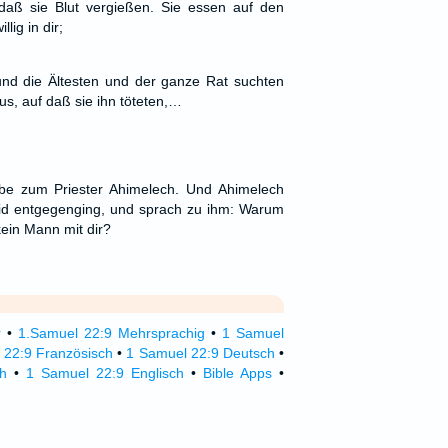
f daß sie Blut vergießen. Sie essen auf den
ig in dir;
und die Ältesten und der ganze Rat suchten
s, auf daß sie ihn töteten,…
e zum Priester Ahimelech. Und Ahimelech
vid entgegenging, und sprach zu ihm: Warum
kein Mann mit dir?
r
•
1.Samuel 22:9 Mehrsprachig
•
1 Samuel
 22:9 Französisch
•
1 Samuel 22:9 Deutsch
•
ch
•
1 Samuel 22:9 Englisch
•
Bible Apps
•