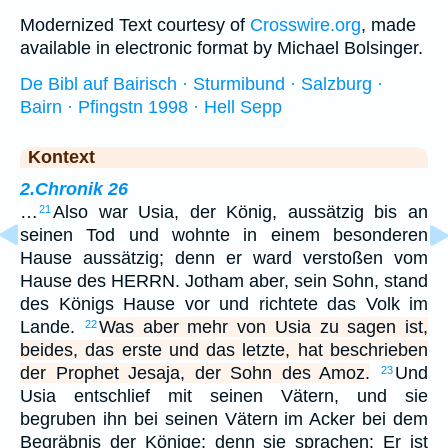
Modernized Text courtesy of
Crosswire.org
, made
available in electronic format by Michael Bolsinger.
De Bibl auf Bairisch · Sturmibund · Salzburg ·
Bairn · Pfingstn 1998 · Hell Sepp
Kontext
2.Chronik 26
…
Also war Usia, der König, aussätzig bis an
21
seinen Tod und wohnte in einem besonderen
Hause aussätzig; denn er ward verstoßen vom
Hause des HERRN. Jotham aber, sein Sohn, stand
des Königs Hause vor und richtete das Volk im
Lande.
Was aber mehr von Usia zu sagen ist,
22
beides, das erste und das letzte, hat beschrieben
der Prophet Jesaja, der Sohn des Amoz.
Und
23
Usia entschlief mit seinen Vätern, und sie
begruben ihn bei seinen Vätern im Acker bei dem
Begräbnis der Könige; denn sie sprachen: Er ist