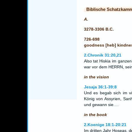
Biblische Schatzkam
A.
3278-3306 B.C.
726-698
goodness [heb] kindne
2.Chronik 31:20,21
Also tat Hiskia im ganzen
war vor dem HERRN, sei
in the vision
Jesaja 36:1-39:8
Und es begab sich im vi
König von Assyrien, Sanh
und gewann sie.…
in the book
2.Koenige 18:1-20:21
Im dritten Jahr Hoseas, d