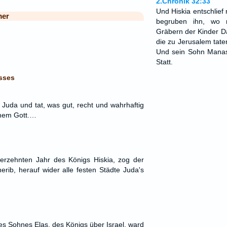
2.Chronik 32:33
Und Hiskia entschlief 
mer
begruben ihn, wo 
Gräbern der Kinder D
die zu Jerusalem tate
Und sein Sohn Manas
Statt.
sses
 Juda und tat, was gut, recht und wahrhaftig
nem Gott.…
erzehnten Jahr des Königs Hiskia, zog der
erib, herauf wider alle festen Städte Juda's
es Sohnes Elas, des Königs über Israel, ward