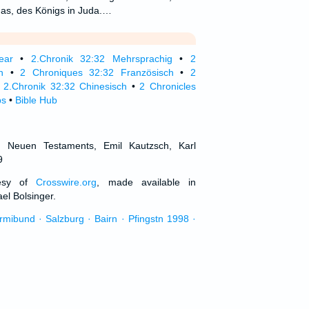
has, des Königs in Juda.…
ear
•
2.Chronik 32:32 Mehrsprachig
•
2
h
•
2 Chroniques 32:32 Französisch
•
2
•
2.Chronik 32:32 Chinesisch
•
2 Chronicles
ps
•
Bible Hub
d Neuen Testaments, Emil Kautzsch, Karl
9
tesy of
Crosswire.org
, made available in
el Bolsinger.
urmibund · Salzburg · Bairn · Pfingstn 1998 ·