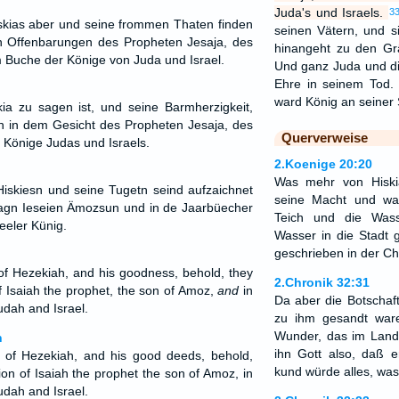
Juda's und Israels.
3
skias aber und seine frommen Thaten finden
seinen Vätern, und 
en Offenbarungen des Propheten Jesaja, des
hinangeht zu den Gr
Buche der Könige von Juda und Israel.
Und ganz Juda und di
Ehre in seinem Tod
ward König an seiner S
a zu sagen ist, und seine Barmherzigkeit,
en in dem Gesicht des Propheten Jesaja, des
Querverweise
Könige Judas und Israels.
2.Koenige 20:20
Was mehr von Hiski
iskiesn und seine Tugetn seind aufzaichnet
seine Macht und wa
sagn Ieseien Ämozsun und in de Jaarbüecher
Teich und die Wass
eeler Künig.
Wasser in die Stadt ge
geschrieben in der Ch
 of Hezekiah, and his goodness, behold, they
2.Chronik 32:31
of Isaiah the prophet, the son of Amoz,
and
in
Da aber die Botschaf
udah and Israel.
zu ihm gesandt war
Wunder, das im Land
n
ihn Gott also, daß e
s of Hezekiah, and his good deeds, behold,
kund würde alles, was
sion of Isaiah the prophet the son of Amoz, in
udah and Israel.