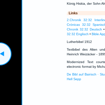
König Hiskia, der Sohn A
Links
2.Chronik 32:32 Interlin
Crónicas 32:32 Spanisc
Chronik 32:32 Deutsch
32:32 Englisch
•
Bible Ap
Lutherbibel 1912
Textbibel des Alten un
Heinrich Weizäcker - 189
Modernized Text cour
electronic format by Micha
De Bibl auf Bairisch · St
Hell Sepp