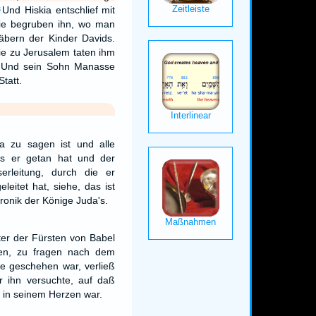
Und Hiskia entschlief mit
3
sie begruben ihn, wo man
äbern der Kinder Davids.
e zu Jerusalem taten ihm
. Und sein Sohn Manasse
tatt.
a zu sagen ist und alle
s er getan hat und der
erleitung, durch die er
leitet hat, siehe, das ist
ronik der Könige Juda's.
ter der Fürsten von Babel
en, zu fragen nach dem
e geschehen war, verließ
r ihn versuchte, auf daß
 in seinem Herzen war.