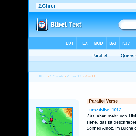
Bibel
>
2.Chronik
>
Kapitel 32
> Vers 32
Parallel Verse
Lutherbibel 1912
Was aber mehr von Hiski
siehe, das ist geschrieb
Sohnes Amoz, im Buche de