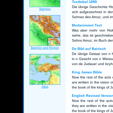
Textbibel 1899
Die übrige Geschichte Hi
sich aufgezeichnet in d
Sohnes des Amoz, und im 
Modernisiert Text
Was aber mehr von Hiski
siehe, das ist geschrieb
Sohns Amoz, im Buch der 
De Bibl auf Bairisch
De übrige Getaat von n H
in n Gesicht von n Weis
von de Judauer und Isryh
King James Bible
Now the rest of the acts
are
written in the vision 
the book of the kings of J
English Revised Versio
Now the rest of the act
they are written in the vi
the book of the kings of J