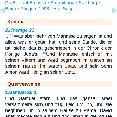
De Bibl auf Bairisch · Sturmibund · Salzburg ·
Bairn · Pfingstn 1998 · Hell Sepp
Kontext
2.Koenige 21
…
Was aber mehr von Manasse zu sagen ist und
17
alles, was er getan hat, und seine Sünde, die er
tat, siehe, das ist geschrieben in der Chronik der
Könige Juda's.
Und Manasse entschlief mit
18
seinen Vätern und ward begraben im Garten an
seinem Hause, im Garten Usas. Und sein Sohn
Amon ward König an seiner Statt.
Querverweise
1.Samuel 25:1
Und Samuel starb; und das ganze Israel
versammelte sich und trug Leid um ihn, und sie
begruben ihn in seinem Hause zu Rama. David
aber machte sich auf und zog hinab in die Wüste