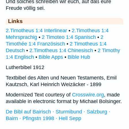
Und solches schreiben wir euch, auf daß eure
Freude völlig sei.
Links
2.Timotheus 1:4 Interlinear
•
2.Timotheus 1:4
Mehrsprachig
•
2 Timoteo 1:4 Spanisch
•
2
Timothée 1:4 Französisch
•
2 Timotheus 1:4
Deutsch
•
2.Timotheus 1:4 Chinesisch
•
2 Timothy
1:4 Englisch
•
Bible Apps
•
Bible Hub
Lutherbibel 1912
Textbibel des Alten und Neuen Testaments, Emil
Kautzsch, Karl Heinrich Weizäcker - 1899
Modernized Text courtesy of
Crosswire.org
, made
available in electronic format by Michael Bolsinger.
De Bibl auf Bairisch · Sturmibund · Salzburg ·
Bairn · Pfingstn 1998 · Hell Sepp