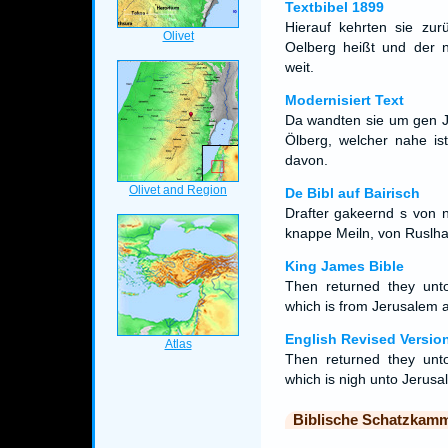
Textbibel 1899
Hierauf kehrten sie z
Oelberg heißt und der n
weit.
Modernisiert Text
Da wandten sie um gen J
Ölberg, welcher nahe is
davon.
De Bibl auf Bairisch
Drafter gakeernd s von 
knappe Meiln, von Ruslham
King James Bible
Then returned they unto
which is from Jerusalem a
English Revised Versio
Then returned they unto
which is nigh unto Jerusa
Biblische Schatzkam