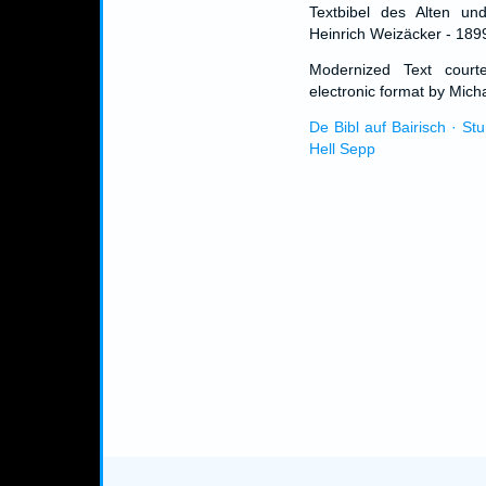
Textbibel des Alten un
Heinrich Weizäcker - 189
Modernized Text cour
electronic format by Micha
De Bibl auf Bairisch · St
Hell Sepp