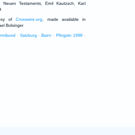
d Neuen Testaments, Emil Kautzsch, Karl
9
tesy of
Crosswire.org
, made available in
el Bolsinger.
urmibund · Salzburg · Bairn · Pfingstn 1998 ·