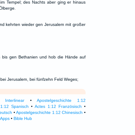
 im Tempel; des Nachts aber ging er hinaus
Ölberge.
und kehrten wieder gen Jerusalem mit großer
us bis gen Bethanien und hob die Hände auf
bei Jerusalem, bei fünfzehn Feld Weges;
 Interlinear
•
Apostelgeschichte 1:12
1:12 Spanisch
•
Actes 1:12 Französisch
•
eutsch
•
Apostelgeschichte 1:12 Chinesisch
•
 Apps
•
Bible Hub