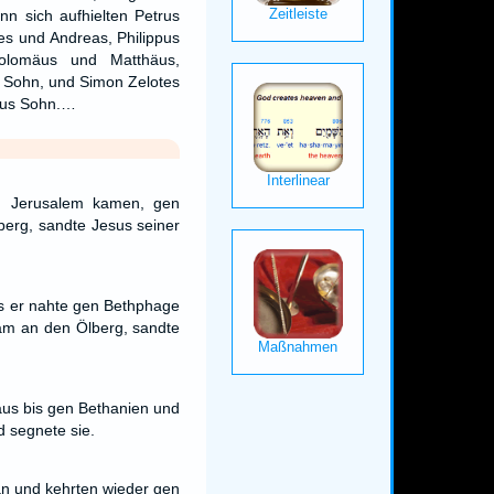
nn sich aufhielten Petrus
s und Andreas, Philippus
olomäus und Matthäus,
 Sohn, und Simon Zelotes
bus Sohn.…
n Jerusalem kamen, gen
erg, sandte Jesus seiner
ls er nahte gen Bethphage
am an den Ölberg, sandte
naus bis gen Bethanien und
 segnete sie.
an und kehrten wieder gen