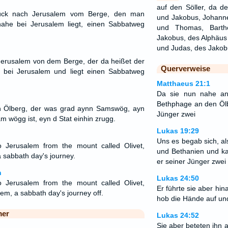
auf den Söller, da de
urück nach Jerusalem vom Berge, den man
und Jakobus, Johanne
ahe bei Jerusalem liegt, einen Sabbatweg
und Thomas, Barth
Jakobus, des Alphäus
und Judas, des Jako
erusalem von dem Berge, der da heißet der
Querverweise
t bei Jerusalem und liegt einen Sabbatweg
Matthaeus 21:1
Da sie nun nahe a
Bethphage an den Ölb
n Ölberg, der was grad aynn Samswög, ayn
Jünger zwei
 wögg ist, eyn d Stat einhin zrugg.
Lukas 19:29
Uns es begab sich, a
 Jerusalem from the mount called Olivet,
und Bethanien und k
 sabbath day's journey.
er seiner Jünger zwei
n
Lukas 24:50
 Jerusalem from the mount called Olivet,
Er führte sie aber hi
lem, a sabbath day's journey off.
hob die Hände auf und
mer
Lukas 24:52
Sie aber beteten ihn 