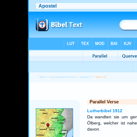
Bibel
>
Apostelgeschichte
>
Kapitel 1
> Vers 12
Parallel Verse
Lutherbibel 1912
Da wandten sie um gen
Ölberg, welcher ist nah
davon.