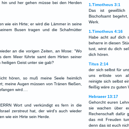
ht hin und her gehen müsse bei den Herden
1.Timotheus 3:1
Das ist gewißlich
Bischofsamt begehrt,
Werk.
n wie ein Hirte; er wird die Lämmer in seine
einem Busen tragen und die Schafmütter
1.Timotheus 4:16
Habe acht auf dich s
beharre in diesen St
tust, wirst du dich s
wieder an die vorigen Zeiten, an Mose: "Wo
dich hören.
us dem Meer führte samt dem Hirten seiner
 heiligen Geist unter sie gab?
Titus 2:14
der sich selbst für u
uns erlöste von al
nicht hören, so muß meine Seele heimlich
reinigte sich selbst 
rt; meine Augen müssen von Tränen fließen,
fleißig wäre zu guten
fangen wird.…
Hebraeer 13:17
Gehorcht euren Lehre
HERRN Wort und verkündigt es fern in die
sie wachen über e
Israel zerstreut hat, der wird's auch wieder
Rechenschaft dafür g
n wie ein Hirte sein Herde.
das mit Freuden tun
denn das ist euch nich