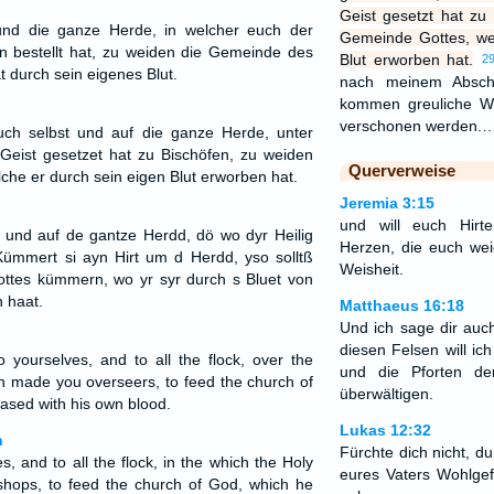
Geist gesetzt hat zu
und die ganze Herde, in welcher euch der
Gemeinde Gottes, we
rn bestellt hat, zu weiden die Gemeinde des
Blut erworben hat.
2
t durch sein eigenes Blut.
nach meinem Absch
kommen greuliche Wö
verschonen werden.
ch selbst und auf die ganze Herde, unter
Geist gesetzet hat zu Bischöfen, zu weiden
Querverweise
che er durch sein eigen Blut erworben hat.
Jeremia 3:15
und will euch Hir
 und auf de gantze Herdd, dö wo dyr Heilig
Herzen, die euch wei
Kümmert si ayn Hirt um d Herdd, yso solltß
Weisheit.
ttes kümmern, wo yr syr durch s Bluet von
 haat.
Matthaeus 16:18
Und ich sage dir auch
diesen Felsen will i
 yourselves, and to all the flock, over the
und die Pforten der
h made you overseers, to feed the church of
überwältigen.
ased with his own blood.
Lukas 12:32
n
Fürchte dich nicht, du
, and to all the flock, in the which the Holy
eures Vaters Wohlgef
hops, to feed the church of God, which he