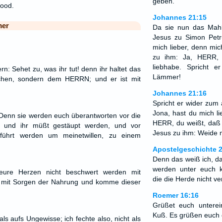
geben.
lood.
Johannes 21:15
mer
Da sie nun das Mahl 
Jesus zu Simon Petr
mich lieber, denn mic
zu ihm: Ja, HERR, 
liebhabe. Spricht 
n: Sehet zu, was ihr tut! denn ihr haltet das
Lämmer!
chen, sondern dem HERRN; und er ist mit
Johannes 21:16
Spricht er wider zum
Jona, hast du mich li
! Denn sie werden euch überantworten vor die
HERR, du weißt, daß i
; und ihr müßt gestäupt werden, und vor
Jesus zu ihm: Weide 
führt werden um meinetwillen, zu einem
Apostelgeschichte 
Denn das weiß ich, 
werden unter euch 
eure Herzen nicht beschwert werden mit
die die Herde nicht v
 mit Sorgen der Nahrung und komme dieser
Roemer 16:16
Grüßet euch unterei
Kuß. Es grüßen euch 
 als aufs Ungewisse; ich fechte also, nicht als