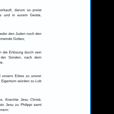
erkauft; darum so preist
e und in eurem Geiste,
weder den Juden noch den
meinde Gottes;
 die Erlösung durch sein
g der Sünden, nach dem
e,
d unsers Erbes zu unsrer
in Eigentum würden zu Lob
s, Knechte Jesu Christi,
isto Jesu zu Philippi samt
enern: