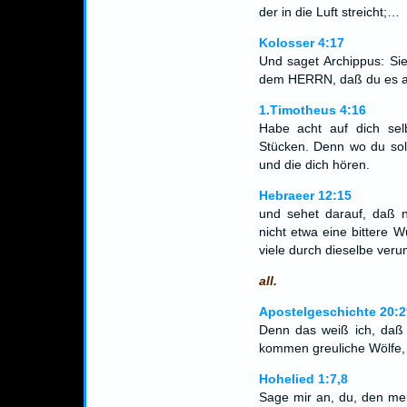
der in die Luft streicht;…
Kolosser 4:17
Und saget Archippus: Si
dem HERRN, daß du es au
1.Timotheus 4:16
Habe acht auf dich sel
Stücken. Denn wo du solc
und die dich hören.
Hebraeer 12:15
und sehet darauf, daß 
nicht etwa eine bittere 
viele durch dieselbe veru
all.
Apostelgeschichte 20:2
Denn das weiß ich, daß
kommen greuliche Wölfe, 
Hohelied 1:7,8
Sage mir an, du, den mei