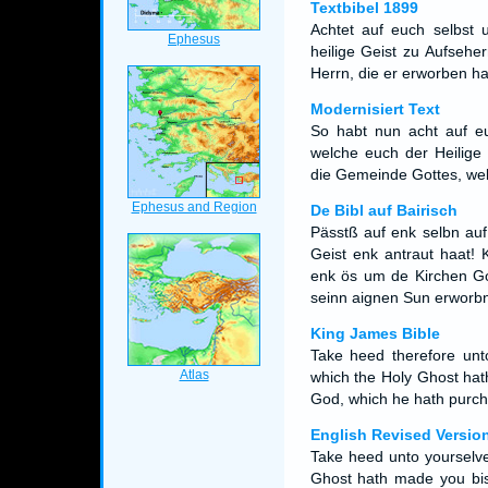
Textbibel 1899
Achtet auf euch selbst 
heilige Geist zu Aufsehe
Herrn, die er erworben ha
Modernisiert Text
So habt nun acht auf eu
welche euch der Heilige 
die Gemeinde Gottes, wel
De Bibl auf Bairisch
Pässtß auf enk selbn auf
Geist enk antraut haat! 
enk ös um de Kirchen Go
seinn aignen Sun erworbn
King James Bible
Take heed therefore unto
which the Holy Ghost hat
God, which he hath purch
English Revised Versio
Take heed unto yourselves
Ghost hath made you bis