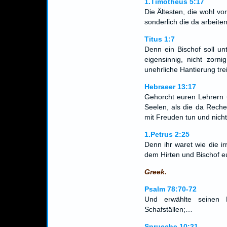
1.Timotheus 5:17
Die Ältesten, die wohl vo
sonderlich die da arbeite
Titus 1:7
Denn ein Bischof soll unt
eigensinnig, nicht zorni
unehrliche Hantierung tre
Hebraeer 13:17
Gehorcht euren Lehrern 
Seelen, als die da Reche
mit Freuden tun und nicht
1.Petrus 2:25
Denn ihr waret wie die i
dem Hirten und Bischof e
Greek.
Psalm 78:70-72
Und erwählte seinen
Schafställen;…
Sprueche 10:21