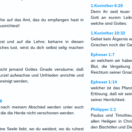
1.Korinther 6:20
Denn ihr seid teuer 
Gott an eurem Leib
ehe auf das Amt, das du empfangen hast in
welche sind Gottes.
srichtest!
1.Korinther 10:32
Gebet kein Ärgernis 
bst und auf die Lehre; beharre in diesen
Griechen noch der Ge
hes tust, wirst du dich selbst selig machen
Epheser 1:7
an welchem wir haben
Blut, die Vergebun
nicht jemand Gottes Gnade versäume; daß
Reichtum seiner Gnad
Wurzel aufwachse und Unfrieden anrichte und
nreinigt werden;
Epheser 1:14
welcher ist das Pfan
Erlösung, daß wir se
seiner Herrlichkeit.
9
 nach meinem Abschied werden unter euch
Philipper 1:1
die die Herde nicht verschonen werden.
Paulus und Timotheu
allen Heiligen in Chr
den Bischöfen und Di
ne Seele liebt, wo du weidest, wo du ruhest