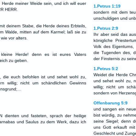
e Herde meiner Weide sein, und ich will euer
1.Petrus 1:19
ERR HERR.
sondern mit dem teur
unschuldigen und un
mit deinem Stabe, die Herde deines Erbteils,
1.Petrus 2:9
m Walde, mitten auf dem Karmel; laß sie zu
Ihr aber seid das au
ie vor alters.
königliche Priestert
Volk des Eigentums, 
die Tugenden des, d
 kleine Herde! denn es ist eures Vaters
der Finsternis zu sei
eich zu geben.
1.Petrus 5:2
Weidet die Herde Chri
, die euch befohlen ist und sehet wohl zu,
und sehet wohl zu, 
rn willig; nicht um schändlichen Gewinns
willig; nicht um sch
zensgrund;…
sondern von Herzens
Offenbarung 5:9
und sangen ein neue
bist würdig, zu nehm
dienten und fasteten, sprach der heilige
seine Siegel; denn d
Barnabas und Saulus zu dem Werk, dazu ich
uns Gott erkauft mit
Geschlecht und Zunge