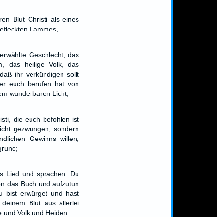
en Blut Christi als eines
befleckten Lammes,
serwählte Geschlecht, das
um, das heilige Volk, das
daß ihr verkündigen sollt
er euch berufen hat von
nem wunderbaren Licht;
sti, die euch befohlen ist
nicht gezwungen, sondern
ändlichen Gewinns willen,
grund;
s Lied und sprachen: Du
en das Buch und aufzutun
u bist erwürget und hast
 deinem Blut aus allerlei
 und Volk und Heiden