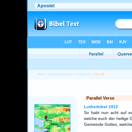
Bibel
>
Apostelgeschichte
>
Kapitel 20
> Vers 28
Parallel Verse
Lutherbibel 1912
So habt nun acht auf eu
welche euch der heilige G
Gemeinde Gottes, welche 