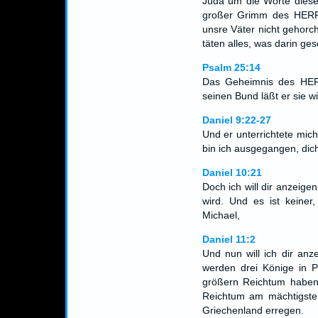
Juda um die Worte dieses
großer Grimm des HERRN
unsre Väter nicht gehorc
täten alles, was darin ge
Psalm 25:14
Das Geheimnis des HERR
seinen Bund läßt er sie w
Daniel 9:22-27
Und er unterrichtete mich
bin ich ausgegangen, dic
Daniel 10:21
Doch ich will dir anzeig
wird. Und es ist keiner,
Michael,
Daniel 11:2
Und nun will ich dir anz
werden drei Könige in P
größern Reichtum haben
Reichtum am mächtigsten 
Griechenland erregen.