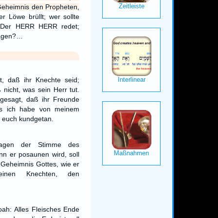
Geheimnis den Propheten,
er Löwe brüllt; wer sollte
n? Der HERR HERR redet;
ssagen?…
ht, daß ihr Knechte seid;
nicht, was sein Herr tut.
gesagt, daß ihr Freunde
was ich habe von meinem
h euch kundgetan.
agen der Stimme des
nn er posaunen wird, soll
 Geheimnis Gottes, wie er
einen Knechten, den
ah: Alles Fleisches Ende