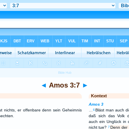
◄
Amos 3:7
►
Kontext
Amos 3
nichts, er offenbare denn sein Geheimnis
…
Bläst man auch di
6
nechten.
daß sich das Volk d
auch ein Unglück in
nicht tue?
Denn der 
7