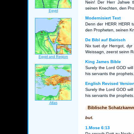
Nein! Der Herr Jahwe t
seinen Knechten, den Pro
Modernisiert Text
Denn der HERR HERR tut 
den Propheten, seinen K
De Bibl auf Bairisch
Nix tuet dyr Herrgot, dy
Weissagn, zeerst seinn R
King James Bible
Surely the Lord GOD will 
his servants the prophets
English Revised Versio
Surely the Lord GOD will 
his servants the prophets
Biblische Schatzkam
but.
1.Mose 6:13
Da sprach Gott zu Noah: 