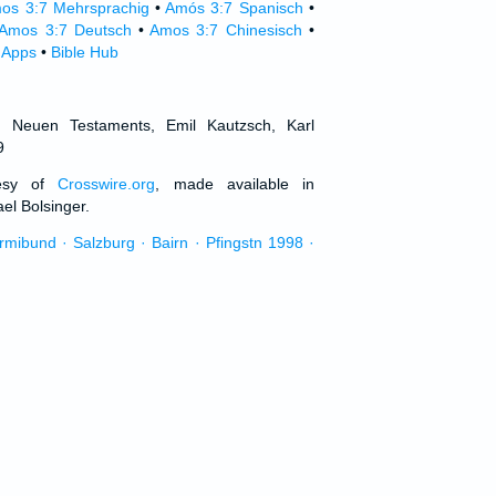
os 3:7 Mehrsprachig
•
Amós 3:7 Spanisch
•
Amos 3:7 Deutsch
•
Amos 3:7 Chinesisch
•
 Apps
•
Bible Hub
d Neuen Testaments, Emil Kautzsch, Karl
9
tesy of
Crosswire.org
, made available in
el Bolsinger.
urmibund · Salzburg · Bairn · Pfingstn 1998 ·