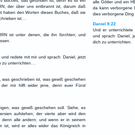
 Buches, das gefunden ist; denn es ist ein
alle Götter und ein H
, der über uns entbrannt ist, darum daß
da kann verborgene D
ht haben den Worten dieses Buches, daß sie
dies verborgene Ding
schrieben ist.…
Daniel 9:22
Und er unterrichtete
N ist unter denen, die ihn fürchten; und
und sprach: Daniel, j
issen.
dich zu unterrichten.
 und redete mit mir und sprach: Daniel, jetzt
h zu unterrichten.…
en, was geschrieben ist, was gewiß geschehen
 der mir hilft wider jene, denn euer Fürst
eigen, was gewiß geschehen soll. Siehe, es
ersien aufstehen; der vierte aber wird den
 denn alle andern; und wenn er in seinem
ist, wird er alles wider das Königreich in