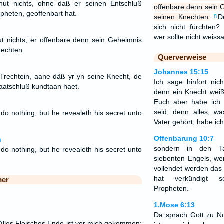
hut nichts, ohne daß er seinen Entschluß
offenbare denn sein 
pheten, geoffenbart hat.
seinen Knechten.
D
8
sich nicht fürchte
wer sollte nicht wei
nichts, er offenbare denn sein Geheimnis
nechten.
Querverweise
Johannes 15:15
r Trechtein, aane däß yr yn seine Knecht, de
Ich sage hinfort nic
aatschluß kundtaan haet.
denn ein Knecht weiß 
Euch aber habe ich 
seid; denn alles, 
do nothing, but he revealeth his secret unto
Vater gehört, habe ic
.
Offenbarung 10:7
n
sondern in den T
do nothing, but he revealeth his secret unto
siebenten Engels, we
.
vollendet werden das
hat verkündigt s
mer
Propheten.
1.Mose 6:13
Da sprach Gott zu No
Alles Fleisches Ende ist vor mich gekommen;