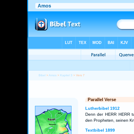
Bibel
>
Amos
>
Kapitel 3
> Vers 7
Parallel Verse
Lutherbibel 1912
Denn der HERR HERR tut 
den Propheten, seinen K
Textbibel 1899