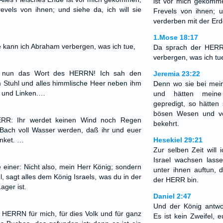
ist vor mich gekomme
revels von ihnen; und siehe da, ich will sie
Frevels von ihnen; u
verderben mit der Erd
1.Mose 18:17
kann ich Abraham verbergen, was ich tue,
Da sprach der HERR
verbergen, was ich tu
e nun das Wort des HERRN! Ich sah den
Jeremia 23:22
 Stuhl und alles himmlische Heer neben ihm
Denn wo sie bei mei
n und Linken.…
und hätten mein
gepredigt, so hätten
bösen Wesen und v
ERR: Ihr werdet keinen Wind noch Regen
bekehrt.
 Bach voll Wasser werden, daß ihr und euer
inket. …
Hesekiel 29:21
Zur selben Zeit will
Israel wachsen lass
 einer: Nicht also, mein Herr König; sondern
unter ihnen auftun, 
el, sagt alles dem König Israels, was du in der
der HERR bin.
ager ist.
Daniel 2:47
Und der König antwo
 HERRN für mich, für dies Volk und für ganz
Es ist kein Zweifel, e