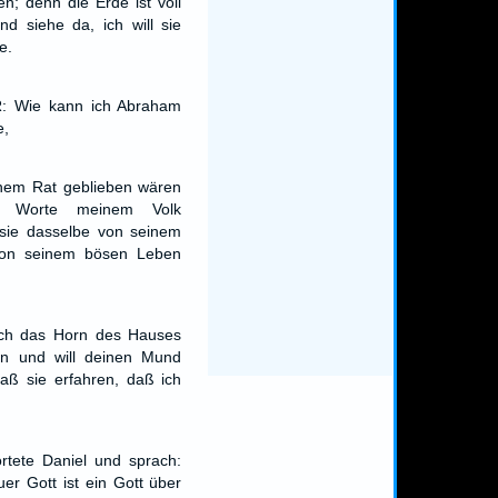
n; denn die Erde ist voll
nd siehe da, ich will sie
e.
: Wie kann ich Abraham
e,
nem Rat geblieben wären
e Worte meinem Volk
 sie dasselbe von seinem
on seinem bösen Leben
 ich das Horn des Hauses
en und will deinen Mund
daß sie erfahren, daß ich
rtete Daniel und sprach:
uer Gott ist ein Gott über