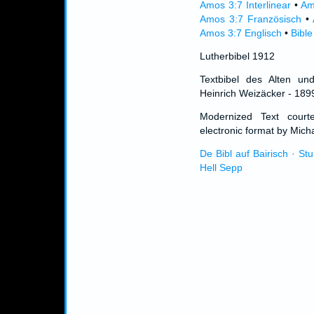
Amos 3:7 Interlinear
•
Am
Amos 3:7 Französisch
•
Amos 3:7 Englisch
•
Bible
Lutherbibel 1912
Textbibel des Alten un
Heinrich Weizäcker - 189
Modernized Text cour
electronic format by Micha
De Bibl auf Bairisch · St
Hell Sepp