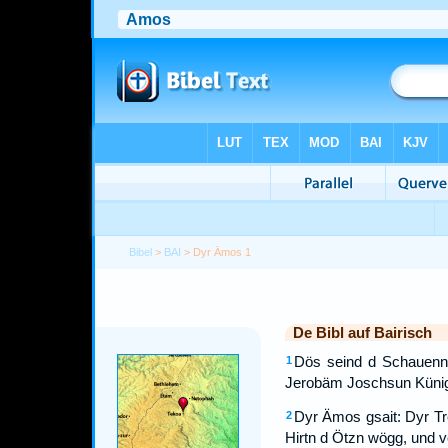
Bibel
>
BAI
> Dyr Ämos 1
De Bibl auf Bairisch
Dös seind d Schauenn
1
Jerobäm Joschsun Künig 
Dyr Ämos gsait: Dyr Tr
2
Hirtn d Ötzn wögg, und ve