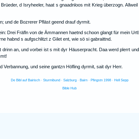
e Brüeder, d Isryheeler, haat s gnaadnloos mit Krieg überzogn. Allweil 
; und de Bozrerer Pfläst geend drauf dyrmit.
ein: Drei Fräfln von de Ämmannen haetnd schoon glangt für mein Urtl; 
 habnd s aufgschlitzt z Gilet ent, wie sö si gabraittnd.
drinn an, und vorbei ist s mit dyr Häuserpracht. Daa werd plerrt und
mmt!
 Verbannung, und seine gantzn Höfling dyrmit, sait dyr Herr.
De Bibl auf Bairisch · Sturmibund · Salzburg · Bairn · Pfingstn 1998 · Hell Sepp
Bible Hub