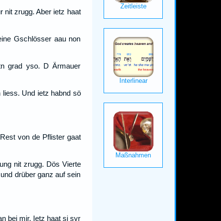
nit zrugg. Aber ietz haat
seine Gschlösser aau non
ttn grad yso. D Ärmauer
 liess. Und ietz habnd sö
Rest von de Pflister gaat
ng nit zrugg. Dös Vierte
und drüber ganz auf sein
bei mir. Ietz haat si syr