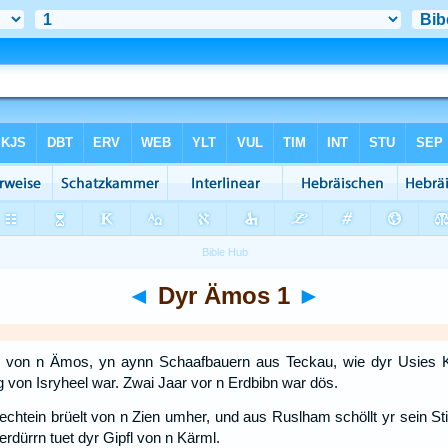
◄
Dyr Ämos 1
►
 von n Ämos, yn aynn Schaafbauern aus Teckau, wie dyr Usies K
von Isryheel war. Zwai Jaar vor n Erdbibn war dös.
echtein brüelt von n Zien umher, und aus Ruslham schöllt yr sein S
rdürrn tuet dyr Gipfl von n Kärml.