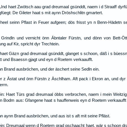
 Und haet Zwötsch aau grad dreumaal gsünddt, naem i d Straaff dyrfür 
üegt: De Gileter haat s mit aynn Dröshschlitn gmartert.
heel seinn Pflast in Feuer aufgeen; dös frisst yn n Benn-Hädetn 
 Grindln und vernicht önn Äbntaler Fürstn, und dönn von Bett-Ö
 auf Kir, spricht dyr Trechtein.
 haet Gäzn grad dreumaal gsünddt, glanget s schoon, däß i s büessn
stt und Bsaessn gjagt und eyn d Roetem verkaaufft.
n Brand ausbröchen, und der äschert seine Sedln ein.
er z Ästat und önn Fürstn z Äschlham. Aft pack i Ekron an, und dyr 
errn.
ein: Haet Türs grad dreumaal öbbs verbrochen, naem i mein Weitzigu
nn Bodm aus: Gfangene haat s hauffenweis eyn d Roetem verkaaufft 
nn aynn Brand ausbröchen, und aus ist s aft mit seine Pfläst.
ein: Dreumaal wenn d Roetem grad gschaacht haet, wär s schoon dran 