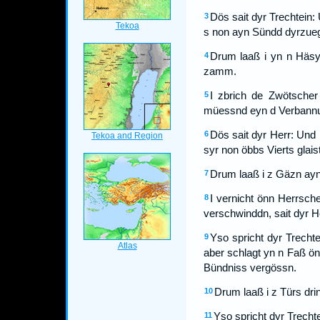
Dös sait dyr Trechtein:
3
s non ayn Sündd dyrzuegf
Drum laaß i yn n Häsy
4
zamm.
I zbrich de Zwötscher
5
müessnd eyn d Verbannung
Dös sait dyr Herr: Und
6
syr non öbbs Vierts glai
Drum laaß i z Gäzn ayn
7
I vernicht önn Herrsch
8
verschwinddn, sait dyr H
Yso spricht dyr Trecht
9
aber schlagt yn n Faß ö
Bündniss vergössn.
Drum laaß i z Türs dri
10
Yso spricht dyr Trecht
11