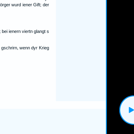
örger wurd iener Gift; der
bei ienern viertn glangt s
 gschrirn, wenn dyr Krieg