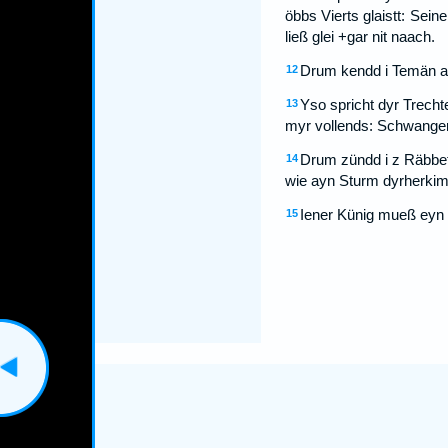
öbbs Vierts glaistt: Sein
ließ glei +gar nit naach.
Drum kendd i Temän an
12
Yso spricht dyr Trecht
13
myr vollends: Schwangerne
Drum zündd i z Räbbet 
14
wie ayn Sturm dyrherki
Iener Künig mueß eyn d
15