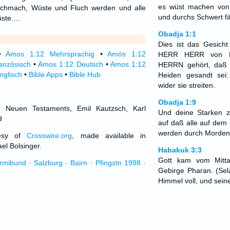
es wüst machen vo
Schmach, Wüste und Fluch werden und alle
und durchs Schwert fä
üste.…
Obadja 1:1
Dies ist das Gesicht
•
Amos 1:12 Mehrsprachig
•
Amós 1:12
HERR HERR von E
anzösisch
•
Amos 1:12 Deutsch
•
Amos 1:12
HERRN gehört, daß e
nglisch
•
Bible Apps
•
Bible Hub
Heiden gesandt sei
wider sie streiten.
Obadja 1:9
d Neuen Testaments, Emil Kautzsch, Karl
Und deine Starken 
9
auf daß alle auf dem
werden durch Morden
tesy of
Crosswire.org
, made available in
el Bolsinger.
Habakuk 3:3
Gott kam vom Mitt
urmibund · Salzburg · Bairn · Pfingstn 1998 ·
Gebirge Pharan. (Sel
Himmel voll, und seine