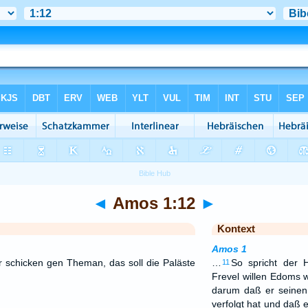
◄
Amos 1:12
►
Kontext
Amos 1
er schicken gen Theman, das soll die Paläste
…
So spricht der 
11
Frevel willen Edoms wi
darum daß er seinen
verfolgt hat und daß 