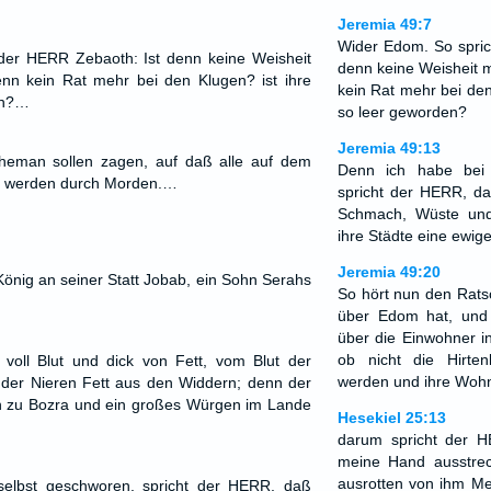
Jeremia 49:7
Wider Edom. So spric
der HERR Zebaoth: Ist denn keine Weisheit
denn keine Weisheit 
n kein Rat mehr bei den Klugen? ist ihre
kein Rat mehr bei den
en?…
so leer geworden?
Jeremia 49:13
heman sollen zagen, auf daß alle auf dem
Denn ich habe bei 
t werden durch Morden.…
spricht der HERR, da
Schmach, Wüste und
ihre Städte eine ewig
Jeremia 49:20
König an seiner Statt Jobab, ein Sohn Serahs
So hört nun den Rat
über Edom hat, und
über die Einwohner i
ob nicht die Hirten
oll Blut und dick von Fett, vom Blut der
werden und ihre Wohn
er Nieren Fett aus den Widdern; denn der
n zu Bozra und ein großes Würgen im Lande
Hesekiel 25:13
darum spricht der H
meine Hand ausstre
ausrotten von ihm Me
selbst geschworen, spricht der HERR, daß