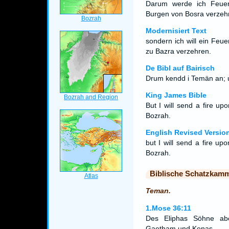
Darum werde ich Feuer
Burgen von Bosra verzeh
Modernisiert Text
sondern ich will ein Feu
zu Bazra verzehren.
De Bibl auf Bairisch
Drum kendd i Temän an; u
King James Bible
But I will send a fire u
Bozrah.
English Revised Versio
but I will send a fire up
Bozrah.
Biblische Schatzkam
Teman.
1.Mose 36:11
Des Eliphas Söhne ab
Gaetham und Kenas.