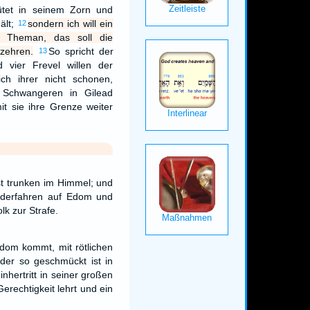
tet in seinem Zorn und
ält;
sondern ich will ein
12
n Theman, das soll die
zehren.
So spricht der
13
vier Frevel willen der
ch ihrer nicht schonen,
 Schwangeren in Gilead
it sie ihre Grenze weiter
t trunken im Himmel; und
iederfahren auf Edom und
lk zur Strafe.
Edom kommt, mit rötlichen
der so geschmückt ist in
nhertritt in seiner großen
Gerechtigkeit lehrt und ein