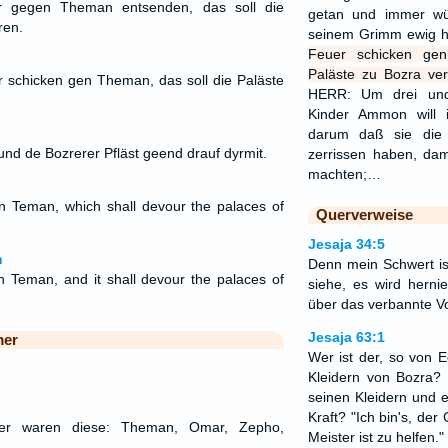
 gegen Theman entsenden, das soll die
getan und immer wü
ren.
seinem Grimm ewig h
Feuer schicken ge
Paläste zu Bozra ver
er schicken gen Theman, das soll die Paläste
HERR: Um drei und 
Kinder Ammon will i
darum daß sie die
nd de Bozrerer Pfläst geend drauf dyrmit.
zerrissen haben, dam
machten;…
pon Teman, which shall devour the palaces of
Querverweise
Jesaja 34:5
n
Denn mein Schwert is
on Teman, and it shall devour the palaces of
siehe, es wird hern
über das verbannte Vo
Jesaja 63:1
mer
Wer ist der, so von 
Kleidern von Bozra? 
seinen Kleidern und ei
Kraft? "Ich bin's, der 
er waren diese: Theman, Omar, Zepho,
Meister ist zu helfen."