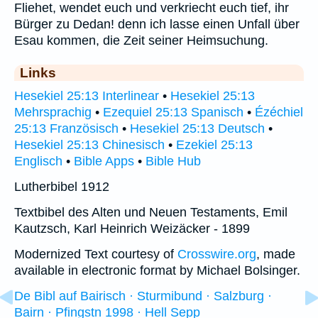
Fliehet, wendet euch und verkriecht euch tief, ihr
Bürger zu Dedan! denn ich lasse einen Unfall über
Esau kommen, die Zeit seiner Heimsuchung.
Links
Hesekiel 25:13 Interlinear
•
Hesekiel 25:13
Mehrsprachig
•
Ezequiel 25:13 Spanisch
•
Ézéchiel
25:13 Französisch
•
Hesekiel 25:13 Deutsch
•
Hesekiel 25:13 Chinesisch
•
Ezekiel 25:13
Englisch
•
Bible Apps
•
Bible Hub
Lutherbibel 1912
Textbibel des Alten und Neuen Testaments, Emil
Kautzsch, Karl Heinrich Weizäcker - 1899
Modernized Text courtesy of
Crosswire.org
, made
available in electronic format by Michael Bolsinger.
De Bibl auf Bairisch · Sturmibund · Salzburg ·
Bairn · Pfingstn 1998 · Hell Sepp