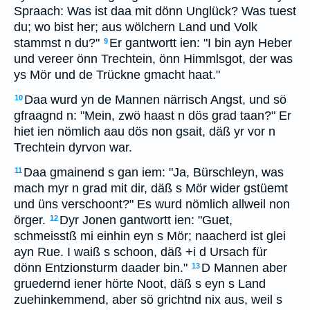
Spraach: Was ist daa mit dönn Unglück? Was tuest
du; wo bist her; aus wölchern Land und Volk
stammst n du?"
Er gantwortt ien: "I bin ayn Heber
9
und vereer önn Trechtein, önn Himmlsgot, der was
ys Mör und de Trückne gmacht haat."
Daa wurd yn de Mannen närrisch Angst, und sö
10
gfraagnd n: "Mein, zwö haast n dös grad taan?" Er
hiet ien nömlich aau dös non gsait, däß yr vor n
Trechtein dyrvon war.
Daa gmainend s gan iem: "Ja, Bürschleyn, was
11
mach myr n grad mit dir, däß s Mör wider gstüemt
und üns verschoont?" Es wurd nömlich allweil non
örger.
Dyr Jonen gantwortt ien: "Guet,
12
schmeisstß mi einhin eyn s Mör; naacherd ist glei
ayn Rue. I waiß s schoon, däß +i d Ursach für
dönn Entzionsturm daader bin."
D Mannen aber
13
gruedernd iener hörte Noot, däß s eyn s Land
zuehinkemmend, aber sö grichtnd nix aus, weil s