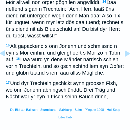
Mör allweil non örger gögn ien angwilddt.
Daa
14
rieffend s gan n Trechtein: "Ach, Herr, laaß üns
diend nit untergeen wögn dönn Man daa! Also nix
für unguet, wenn myr ietz dös daa tuend; rechnet s
üns diend nit als Bluetschuld an! Du bist dyr Herr;
du tuest, wasst willst!"
Aft gapackend s önn Jonenn und schmissnd n
15
eyn s Mör einhin; und glei ghoert s Mör zo n Tobn
auf.
Daa wurd yn dene Mänder närrisch schieh
16
vor n Trechtein, und sö gschlachtnd iem ayn Opfer;
und glübn taatnd s iem aau allss Mügliche.
Und dyr Trechtein gschickt aynn groossn Fish,
17
wo önn Jonenn abhingschlünddt. Drei Träg und
Nächt war yr eyn n Fisch seinn Bauch drinn,
De Bibl auf Bairisch · Sturmibund · Salzburg · Bairn · Pfingstn 1998 · Hell Sepp
Bible Hub