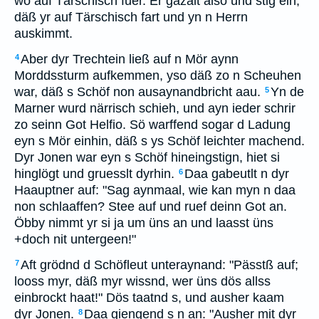
wo auf Tärschisch fuer. Er gazalt also und stig ein,
däß yr auf Tärschisch fart und yn n Herrn
auskimmt.
Aber dyr Trechtein ließ auf n Mör aynn
4
Morddssturm aufkemmen, yso däß zo n Scheuhen
war, däß s Schöf non ausaynandbricht aau.
Yn de
5
Marner wurd närrisch schieh, und ayn ieder schrir
zo seinn Got Helfio. Sö warffend sogar d Ladung
eyn s Mör einhin, däß s ys Schöf leichter machend.
Dyr Jonen war eyn s Schöf hineingstign, hiet si
hinglögt und gruesslt dyrhin.
Daa gabeutlt n dyr
6
Haauptner auf: "Sag aynmaal, wie kan myn n daa
non schlaaffen? Stee auf und ruef deinn Got an.
Öbby nimmt yr si ja um üns an und laasst üns
+doch nit untergeen!"
Aft grödnd d Schöfleut unteraynand: "Pässtß auf;
7
looss myr, däß myr wissnd, wer üns dös allss
einbrockt haat!" Dös taatnd s, und ausher kaam
dyr Jonen.
Daa giengend s n an: "Ausher mit dyr
8