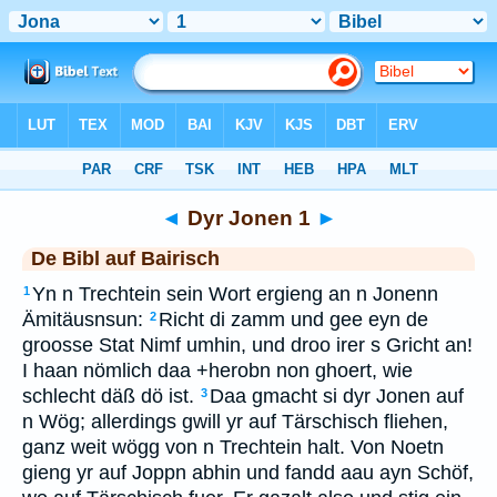
Bibel
>
BAI
> Dyr Jonen 1
◄
Dyr Jonen 1
►
De Bibl auf Bairisch
Yn n Trechtein sein Wort ergieng an n Jonenn
1
Ämitäusnsun:
Richt di zamm und gee eyn de
2
groosse Stat Nimf umhin, und droo irer s Gricht an!
I haan nömlich daa +herobn non ghoert, wie
schlecht däß dö ist.
Daa gmacht si dyr Jonen auf
3
n Wög; allerdings gwill yr auf Tärschisch fliehen,
ganz weit wögg von n Trechtein halt. Von Noetn
gieng yr auf Joppn abhin und fandd aau ayn Schöf,