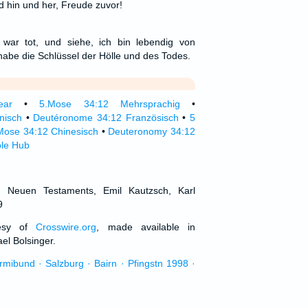
d hin und her, Freude zuvor!
war tot, und siehe, ich bin lebendig von
habe die Schlüssel der Hölle und des Todes.
ear
•
5.Mose 34:12 Mehrsprachig
•
nisch
•
Deutéronome 34:12 Französisch
•
5
Mose 34:12 Chinesisch
•
Deuteronomy 34:12
ble Hub
d Neuen Testaments, Emil Kautzsch, Karl
9
tesy of
Crosswire.org
, made available in
el Bolsinger.
urmibund · Salzburg · Bairn · Pfingstn 1998 ·