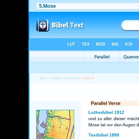
Bibel
>
5.Mose
>
Kapitel 34
> Vers 12
Parallel Verse
Lutherbibel 1912
und zu aller dieser mäch
Mose tat vor den Augen d
Textbibel 1899