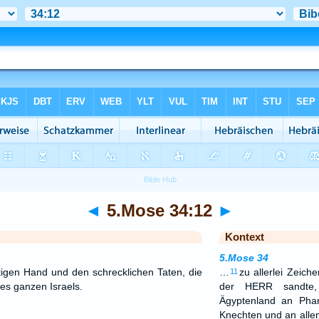
◄
5.Mose 34:12
►
Kontext
5.Mose 34
tigen Hand und den schrecklichen Taten, die
…
zu allerlei Zeic
11
es ganzen Israels.
der HERR sandte,
Ägyptenland an Pha
Knechten und an all