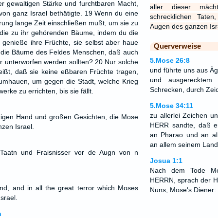
der gewaltigen Stärke und furchtbaren Macht,
aller dieser mäc
on ganz Israel bethätigte. 19 Wenn du eine
schrecklichen Tate
rung lange Zeit einschließen mußt, um sie zu
Augen des ganzen Isr
t die zu ihr gehörenden Bäume, indem du die
n genieße ihre Früchte, sie selbst aber haue
Querverweise
a die Bäume des Feldes Menschen, daß auch
5.Mose 26:8
ir unterworfen werden sollten? 20 Nur solche
und führte uns aus Ä
ßt, daß sie keine eßbaren Früchte tragen,
und ausgerecktem
 umhauen, um gegen die Stadt, welche Krieg
Schrecken, durch Ze
erke zu errichten, bis sie fällt.
5.Mose 34:11
zu allerlei Zeichen 
htigen Hand und großen Gesichten, die Mose
HERR sandte, daß er
zen Israel.
an Pharao und an al
an allem seinem Lan
Taatn und Fraisnisser vor de Augn von n
Josua 1:1
Nach dem Tode Mos
HERRN, sprach der 
and, and in all the great terror which Moses
Nuns, Mose's Diener:
Israel.
n