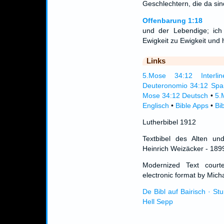
Geschlechtern, die da sin
Offenbarung 1:18
und der Lebendige; ich 
Ewigkeit zu Ewigkeit und 
Links
5.Mose 34:12 Interlin
Deuteronomio 34:12 Spa
Mose 34:12 Deutsch
•
5.
Englisch
•
Bible Apps
•
Bi
Lutherbibel 1912
Textbibel des Alten un
Heinrich Weizäcker - 189
Modernized Text cour
electronic format by Micha
De Bibl auf Bairisch · St
Hell Sepp