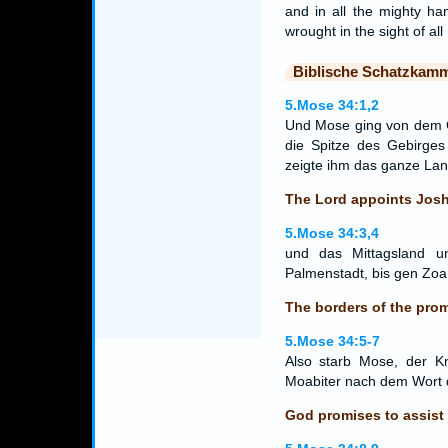
and in all the mighty ha
wrought in the sight of all 
Biblische Schatzkam
5.Mose 34:1,2
Und Mose ging von dem G
die Spitze des Gebirge
zeigte ihm das ganze La
The Lord appoints Jos
5.Mose 34:3,4
und das Mittagsland u
Palmenstadt, bis gen Zo
The borders of the pro
5.Mose 34:5-7
Also starb Mose, der 
Moabiter nach dem Wor
God promises to assist