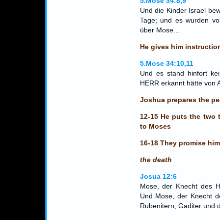
5.Mose 34:8,9
Und die Kinder Israel be
Tage; und es wurden vo
über Mose.…
He gives him instructio
5.Mose 34:10,11
Und es stand hinfort ke
HERR erkannt hätte von 
Joshua prepares the pe
12-15 He puts the two t
to Moses
16-18 They promise him 
the death
Josua 12:6
Mose, der Knecht des HE
Und Mose, der Knecht 
Rubenitern, Gaditer und