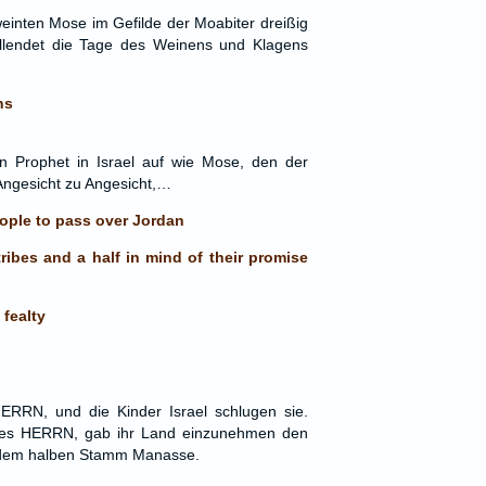
weinten Mose im Gefilde der Moabiter dreißig
llendet die Tage des Weinens und Klagens
ns
in Prophet in Israel auf wie Mose, den der
Angesicht zu Angesicht,…
ople to pass over Jordan
ribes and a half in mind of their promise
fealty
RRN, und die Kinder Israel schlugen sie.
des HERRN, gab ihr Land einzunehmen den
 dem halben Stamm Manasse.