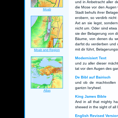
und in Anbetracht aller 
die Mose vor den Augen v
Stadt behufs ihrer Belage
erobern, so verdirb nich
Axt an sie legst, sonder
nicht um. Oder sind etw
sie der Belagerung von d
Bäume, von denen du wei
darfst du verderben und
mit dir führt, Belagerungsw
Modernisiert Text
und zu aller dieser mäc
tat vor den Augen des gan
De Bibl auf Bairisch
und ob de machtvollen 
gantzn Isryheel.
King James Bible
And in all that mighty h
shewed in the sight of all 
English Revised Versio