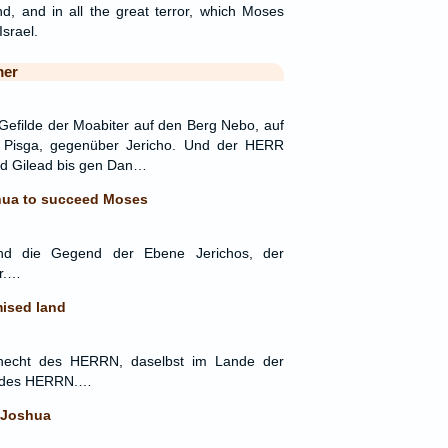
nd, and in all the great terror, which Moses
Israel.
mer
efilde der Moabiter auf den Berg Nebo, auf
s Pisga, gegenüber Jericho. Und der HERR
nd Gilead bis gen Dan…
hua to succeed Moses
nd die Gegend der Ebene Jerichos, der
ar.…
mised land
Knecht des HERRN, daselbst im Lande der
t des HERRN.…
 Joshua