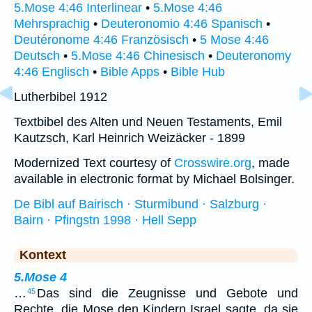
5.Mose 4:46 Interlinear
•
5.Mose 4:46
Mehrsprachig
•
Deuteronomio 4:46 Spanisch
•
Deutéronome 4:46 Französisch
•
5 Mose 4:46
Deutsch
•
5.Mose 4:46 Chinesisch
•
Deuteronomy
4:46 Englisch
•
Bible Apps
•
Bible Hub
Lutherbibel 1912
Textbibel des Alten und Neuen Testaments, Emil
Kautzsch, Karl Heinrich Weizäcker - 1899
Modernized Text courtesy of
Crosswire.org
, made
available in electronic format by Michael Bolsinger.
De Bibl auf Bairisch · Sturmibund · Salzburg ·
Bairn · Pfingstn 1998 · Hell Sepp
Kontext
5.Mose 4
…
Das sind die Zeugnisse und Gebote und
45
Rechte, die Mose den Kindern Israel sagte, da sie