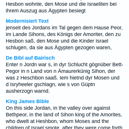
Hesbon wohnte, den Mose und die Israeliten bei
ihrem Auszug aus Ägypten besiegt
Modernisiert Text
jenseit des Jordans im Tal gegen dem Hause Peor,
im Lande Sihons, des Königs der Amoriter, den zu
Hesbon saß, den Mose und die Kinder Israel
schlugen, da sie aus Ägypten gezogen waren,
De Bibl auf Bairisch
Enter n Jordn war s, in dyr Schlucht gögnüber Bett-
Pegor in n Land von n Ämaurerkünig Sihon, der
was z Heschbon saaß. Iem hietnd dyr Mosen und
d Isryheeler gschlagn, wie s von Güptn
ausherzogn warnd.
King James Bible
On this side Jordan, in the valley over against
Bethpeor, in the land of Sihon king of the Amorites,
who dwelt at Heshbon, whom Moses and the
children of Israel smote, after they were come forth