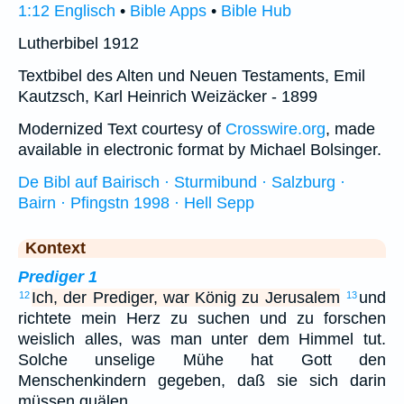
1:12 Englisch
•
Bible Apps
•
Bible Hub
Lutherbibel 1912
Textbibel des Alten und Neuen Testaments, Emil
Kautzsch, Karl Heinrich Weizäcker - 1899
Modernized Text courtesy of
Crosswire.org
, made
available in electronic format by Michael Bolsinger.
De Bibl auf Bairisch · Sturmibund · Salzburg ·
Bairn · Pfingstn 1998 · Hell Sepp
Kontext
Prediger 1
Ich, der Prediger, war König zu Jerusalem
und
12
13
richtete mein Herz zu suchen und zu forschen
weislich alles, was man unter dem Himmel tut.
Solche unselige Mühe hat Gott den
Menschenkindern gegeben, daß sie sich darin
müssen quälen. …