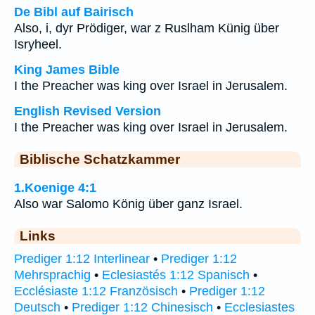
De Bibl auf Bairisch
Also, i, dyr Prödiger, war z Ruslham Künig über
Isryheel.
King James Bible
I the Preacher was king over Israel in Jerusalem.
English Revised Version
I the Preacher was king over Israel in Jerusalem.
Biblische Schatzkammer
1.Koenige 4:1
Also war Salomo König über ganz Israel.
Links
Prediger 1:12 Interlinear
•
Prediger 1:12
Mehrsprachig
•
Eclesiastés 1:12 Spanisch
•
Ecclésiaste 1:12 Französisch
•
Prediger 1:12
Deutsch
•
Prediger 1:12 Chinesisch
•
Ecclesiastes