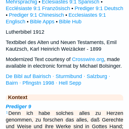
Mehrsprachig
•
Eclesiastés 9:1 Spanisch
•
Ecclésiaste 9:1 Französisch
•
Prediger 9:1 Deutsch
•
Prediger 9:1 Chinesisch
•
Ecclesiastes 9:1
Englisch
•
Bible Apps
•
Bible Hub
Lutherbibel 1912
Textbibel des Alten und Neuen Testaments, Emil
Kautzsch, Karl Heinrich Weizäcker - 1899
Modernized Text courtesy of
Crosswire.org
, made
available in electronic format by Michael Bolsinger.
De Bibl auf Bairisch · Sturmibund · Salzburg ·
Bairn · Pfingstn 1998 · Hell Sepp
Kontext
Prediger 9
Denn ich habe solches alles zu Herzen
1
genommen, zu forschen das alles, daß Gerechte
und Weise und ihre Werke sind in Gottes Hand;