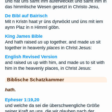
und hat uns samt ihm auferwecket und samt ihm in
das himmlische Wesen gesetzt in Christo Jesu,
De Bibl auf Bairisch
Mit n Kristn haat yr üns dyrwöckt und üns mit iem
aynn Plaz in n Himml göbn.
King James Bible
And hath raised
us
up together, and made
us
sit
together in heavenly
places
in Christ Jesus:
English Revised Version
and raised us up with him, and made us to sit with
him in the heavenly places, in Christ Jesus:
Biblische Schatzkammer
hath.
Epheser 1:19,20
und welche da sei die überschwengliche Größe
seiner Kraft an uns, die wir glauben nach der