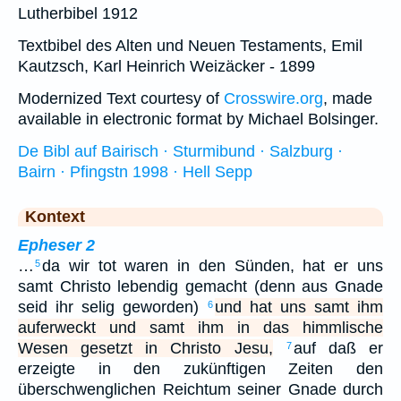
Lutherbibel 1912
Textbibel des Alten und Neuen Testaments, Emil
Kautzsch, Karl Heinrich Weizäcker - 1899
Modernized Text courtesy of
Crosswire.org
, made
available in electronic format by Michael Bolsinger.
De Bibl auf Bairisch · Sturmibund · Salzburg ·
Bairn · Pfingstn 1998 · Hell Sepp
Kontext
Epheser 2
…
da wir tot waren in den Sünden, hat er uns
5
samt Christo lebendig gemacht (denn aus Gnade
seid ihr selig geworden)
und hat uns samt ihm
6
auferweckt und samt ihm in das himmlische
Wesen gesetzt in Christo Jesu,
auf daß er
7
erzeigte in den zukünftigen Zeiten den
überschwenglichen Reichtum seiner Gnade durch