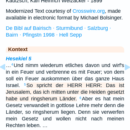
Kautzsch, Karl Heinrich Weizäcker - 1899
Modernized Text courtesy of
Crosswire.org
, made
available in electronic format by Michael Bolsinger.
De Bibl auf Bairisch · Sturmibund · Salzburg ·
Bairn · Pfingstn 1998 · Hell Sepp
Kontext
Hesekiel 5
…
Und nimm wiederum etliches davon und wirf's
4
in ein Feuer und verbrenne es mit Feuer; von dem
soll ein Feuer auskommen über das ganze Haus
Israel.
So spricht der HERR HERR: Das ist
5
Jerusalem, das ich mitten unter die Heiden gesetzt
habe und ringsherum Länder.
Aber es hat mein
6
Gesetz verwandelt in gottlose Lehre mehr denn die
Länder, so ringsherum liegen. Denn sie verwerfen
mein Gesetz und wollen nicht nach meinen
Rechten leben. …