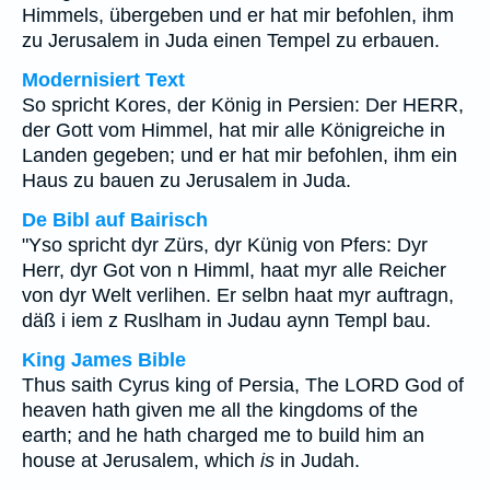
Himmels, übergeben und er hat mir befohlen, ihm
zu Jerusalem in Juda einen Tempel zu erbauen.
Modernisiert Text
So spricht Kores, der König in Persien: Der HERR,
der Gott vom Himmel, hat mir alle Königreiche in
Landen gegeben; und er hat mir befohlen, ihm ein
Haus zu bauen zu Jerusalem in Juda.
De Bibl auf Bairisch
"Yso spricht dyr Zürs, dyr Künig von Pfers: Dyr
Herr, dyr Got von n Himml, haat myr alle Reicher
von dyr Welt verlihen. Er selbn haat myr auftragn,
däß i iem z Ruslham in Judau aynn Templ bau.
King James Bible
Thus saith Cyrus king of Persia, The LORD God of
heaven hath given me all the kingdoms of the
earth; and he hath charged me to build him an
house at Jerusalem, which
is
in Judah.