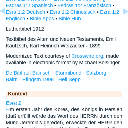
Esdras 1:2 Spanisch
•
Esdras 1:2 Französisch
•
Esra 1:2 Deutsch
•
Esra 1:2 Chinesisch
•
Ezra 1:2
Englisch
•
Bible Apps
•
Bible Hub
Lutherbibel 1912
Textbibel des Alten und Neuen Testaments, Emil
Kautzsch, Karl Heinrich Weizäcker - 1899
Modernized Text courtesy of
Crosswire.org
, made
available in electronic format by Michael Bolsinger.
De Bibl auf Bairisch · Sturmibund · Salzburg ·
Bairn · Pfingstn 1998 · Hell Sepp
Kontext
Esra 1
Im ersten Jahr des Kores, des Königs in Persien
1
(daß erfüllt würde das Wort des HERRN durch den
Mund Jeremia's geredet), erweckte der HERR den