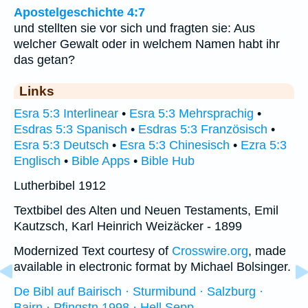
Apostelgeschichte 4:7
und stellten sie vor sich und fragten sie: Aus
welcher Gewalt oder in welchem Namen habt ihr
das getan?
Links
Esra 5:3 Interlinear
•
Esra 5:3 Mehrsprachig
•
Esdras 5:3 Spanisch
•
Esdras 5:3 Französisch
•
Esra 5:3 Deutsch
•
Esra 5:3 Chinesisch
•
Ezra 5:3
Englisch
•
Bible Apps
•
Bible Hub
Lutherbibel 1912
Textbibel des Alten und Neuen Testaments, Emil
Kautzsch, Karl Heinrich Weizäcker - 1899
Modernized Text courtesy of
Crosswire.org
, made
available in electronic format by Michael Bolsinger.
De Bibl auf Bairisch · Sturmibund · Salzburg ·
Bairn · Pfingstn 1998 · Hell Sepp