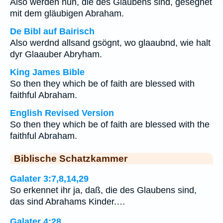
Also werden nun, die des Glaubens sind, gesegnet
mit dem gläubigen Abraham.
De Bibl auf Bairisch
Also werdnd allsand gsögnt, wo glaaubnd, wie halt
dyr Glaauber Abryham.
King James Bible
So then they which be of faith are blessed with
faithful Abraham.
English Revised Version
So then they which be of faith are blessed with the
faithful Abraham.
Biblische Schatzkammer
Galater 3:7,8,14,29
So erkennet ihr ja, daß, die des Glaubens sind,
das sind Abrahams Kinder.…
Galater 4:28