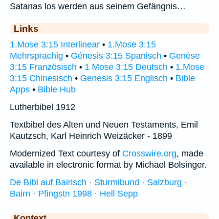
Satanas los werden aus seinem Gefängnis…
Links
1.Mose 3:15 Interlinear
•
1.Mose 3:15
Mehrsprachig
•
Génesis 3:15 Spanisch
•
Genèse
3:15 Französisch
•
1 Mose 3:15 Deutsch
•
1.Mose
3:15 Chinesisch
•
Genesis 3:15 Englisch
•
Bible
Apps
•
Bible Hub
Lutherbibel 1912
Textbibel des Alten und Neuen Testaments, Emil
Kautzsch, Karl Heinrich Weizäcker - 1899
Modernized Text courtesy of
Crosswire.org
, made
available in electronic format by Michael Bolsinger.
De Bibl auf Bairisch · Sturmibund · Salzburg ·
Bairn · Pfingstn 1998 · Hell Sepp
Kontext