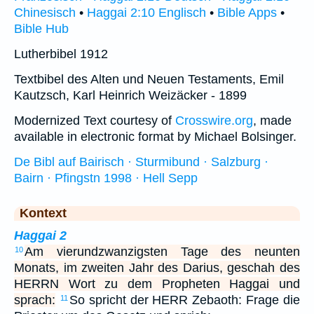
Chinesisch
•
Haggai 2:10 Englisch
•
Bible Apps
•
Bible Hub
Lutherbibel 1912
Textbibel des Alten und Neuen Testaments, Emil
Kautzsch, Karl Heinrich Weizäcker - 1899
Modernized Text courtesy of
Crosswire.org
, made
available in electronic format by Michael Bolsinger.
De Bibl auf Bairisch · Sturmibund · Salzburg ·
Bairn · Pfingstn 1998 · Hell Sepp
Kontext
Haggai 2
Am vierundzwanzigsten Tage des neunten
10
Monats, im zweiten Jahr des Darius, geschah des
HERRN Wort zu dem Propheten Haggai und
sprach:
So spricht der HERR Zebaoth: Frage die
11