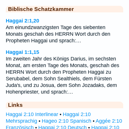
Biblische Schatzkammer
Haggai 2:1,20
Am einundzwanzigsten Tage des siebenten
Monats geschah des HERRN Wort durch den
Propheten Haggai und sprach:…
Haggai 1:1,15
Im zweiten Jahr des Königs Darius, im sechsten
Monat, am ersten Tage des Monats, geschah des
HERRN Wort durch den Propheten Haggai zu
Serubabel, dem Sohn Sealthiels, dem Fürsten
Juda's, und zu Josua, dem Sohn Jozadaks, dem
Hohenpriester, und sprach:…
Links
Haggai 2:10 Interlinear
•
Haggai 2:10
Mehrsprachig
•
Hageo 2:10 Spanisch
•
Aggée 2:10
Französisch
•
Haggai 2:10 Deutsch
•
Haggai 2:10