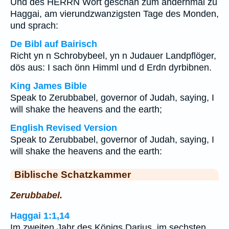
Und des HERRN Wort geschah zum andernmal zu
Haggai, am vierundzwanzigsten Tage des Monden,
und sprach:
De Bibl auf Bairisch
Richt yn n Schrobybeel, yn n Judauer Landpflöger,
dös aus: I sach önn Himml und d Erdn dyrbibnen.
King James Bible
Speak to Zerubbabel, governor of Judah, saying, I
will shake the heavens and the earth;
English Revised Version
Speak to Zerubbabel, governor of Judah, saying, I
will shake the heavens and the earth:
Biblische Schatzkammer
Zerubbabel.
Haggai 1:1,14
Im zweiten Jahr des Königs Darius, im sechsten