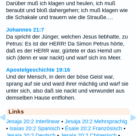
Darüber muß ich klagen und heulen, ich muß
beraubt und bloß dahergehen; ich muß klagen wie
die Schakale und trauern wie die Strauße.…
Johannes 21:7
Da spricht der Jünger, welchen Jesus liebhatte, zu
Petrus: Es ist der HERR! Da Simon Petrus hörte,
daß es der HERR war, gürtete er das Hemd um
sich (denn er war nackt) und warf sich ins Meer.
Apostelgeschichte 19:16
Und der Mensch, in dem der böse Geist war,
sprang auf sie und ward ihrer mächtig und warf sie
unter sich, also daß sie nackt und verwundet aus
demselben Hause entflohen.
Links
Jesaja 20:2 Interlinear
•
Jesaja 20:2 Mehrsprachig
•
Isaías 20:2 Spanisch
•
Ésaïe 20:2 Französisch
•
Jesaja 20:2 Deutsch
•
Jesaja 20:2 Chinesisch
•