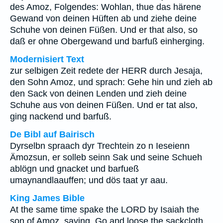
des Amoz, Folgendes: Wohlan, thue das härene
Gewand von deinen Hüften ab und ziehe deine
Schuhe von deinen Füßen. Und er that also, so
daß er ohne Obergewand und barfuß einherging.
Modernisiert Text
zur selbigen Zeit redete der HERR durch Jesaja,
den Sohn Amoz, und sprach: Gehe hin und zieh ab
den Sack von deinen Lenden und zieh deine
Schuhe aus von deinen Füßen. Und er tat also,
ging nackend und barfuß.
De Bibl auf Bairisch
Dyrselbn spraach dyr Trechtein zo n Ieseienn
Ämozsun, er solleb seinn Sak und seine Schueh
ablögn und gnacket und barfueß
umaynandlaauffen; und dös taat yr aau.
King James Bible
At the same time spake the LORD by Isaiah the
son of Amoz, saying, Go and loose the sackcloth