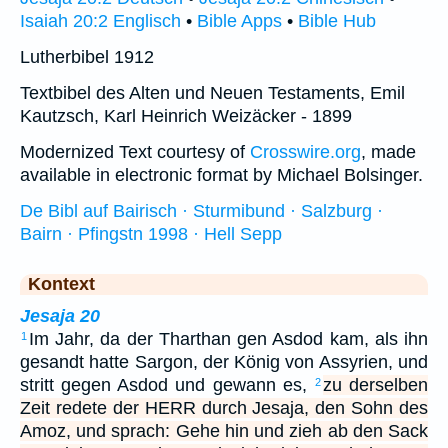
Isaiah 20:2 Englisch
•
Bible Apps
•
Bible Hub
Lutherbibel 1912
Textbibel des Alten und Neuen Testaments, Emil
Kautzsch, Karl Heinrich Weizäcker - 1899
Modernized Text courtesy of
Crosswire.org
, made
available in electronic format by Michael Bolsinger.
De Bibl auf Bairisch · Sturmibund · Salzburg ·
Bairn · Pfingstn 1998 · Hell Sepp
Kontext
Jesaja 20
Im Jahr, da der Tharthan gen Asdod kam, als ihn
1
gesandt hatte Sargon, der König von Assyrien, und
stritt gegen Asdod und gewann es,
zu derselben
2
Zeit redete der HERR durch Jesaja, den Sohn des
Amoz, und sprach: Gehe hin und zieh ab den Sack