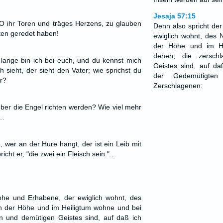
Jesaja 57:15
O ihr Toren und träges Herzens, zu glauben
Denn also spricht de
ten geredet haben!
ewiglich wohnt, des N
der Höhe und im H
denen, die zersch
 lange bin ich bei euch, und du kennst mich
Geistes sind, auf da
h sieht, der sieht den Vater; wie sprichst du
der Gedemütigte
r?
Zerschlagenen:
 über die Engel richten werden? Wie viel mehr
.…
ß, wer an der Hure hangt, der ist ein Leib mit
icht er, "die zwei ein Fleisch sein."…
ohe und Erhabene, der ewiglich wohnt, des
 in der Höhe und im Heiligtum wohne und bei
n und demütigen Geistes sind, auf daß ich