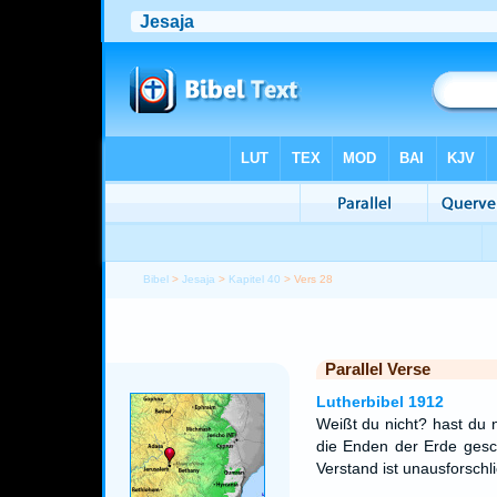
Bibel
>
Jesaja
>
Kapitel 40
> Vers 28
Parallel Verse
Lutherbibel 1912
Weißt du nicht? hast du 
die Enden der Erde gesch
Verstand ist unausforschli