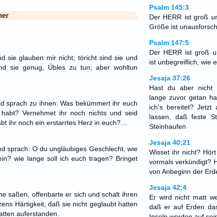
Psalm 145:3
mer
Der HERR ist groß un
Größe ist unausforsch
Psalm 147:5
Der HERR ist groß u
nd sie glauben mir nicht; töricht sind sie und
ist unbegreiflich, wie e
ind sie genug, Übles zu tun; aber wohltun
Jesaja 37:26
Hast du aber nicht 
lange zuvor getan h
d sprach zu ihnen: Was bekümmert ihr euch
ich's bereitet? Jetz
t habt? Vernehmet ihr noch nichts und seid
lassen, daß feste S
bt ihr noch ein erstarrtes Herz in euch?…
Steinhaufen
Jesaja 40:21
nd sprach: O du ungläubiges Geschlecht, wie
Wisset ihr nicht? Hört 
ein? wie lange soll ich euch tragen? Bringet
vormals verkündigt? H
von Anbeginn der Erd
Jesaja 42:4
che saßen, offenbarte er sich und schalt ihren
Er wird nicht matt w
ns Härtigkeit, daß sie nicht geglaubt hatten
daß er auf Erden das
atten auferstanden.
Inseln werden auf sei