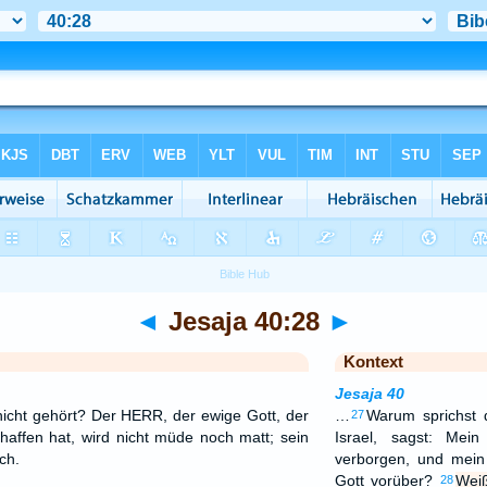
◄
Jesaja 40:28
►
Kontext
Jesaja 40
nicht gehört? Der HERR, der ewige Gott, der
…
Warum sprichst 
27
affen hat, wird nicht müde noch matt; sein
Israel, sagst: Me
ch.
verborgen, und mei
Gott vorüber?
Weiß
28