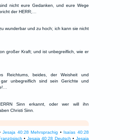
ind nicht eure Gedanken, und eure Wege
spricht der HERR;…
 zu wunderbar und zu hoch; ich kann sie nicht
 großer Kraft; und ist unbegreiflich, wie er
s Reichtums, beides, der Weisheit und
gar unbegreiflich sind sein Gerichte und
ge!…
RRN Sinn erkannt, oder wer will ihn
ben Christi Sinn.
•
Jesaja 40:28 Mehrsprachig
•
Isaías 40:28
Französisch
•
Jesaja 40:28 Deutsch
•
Jesaja