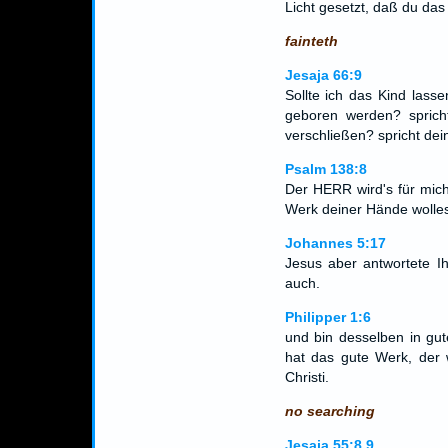
Licht gesetzt, daß du das 
fainteth
Jesaja 66:9
Sollte ich das Kind lass
geboren werden? spricht
verschließen? spricht dein
Psalm 138:8
Der HERR wird's für mich
Werk deiner Hände wollest
Johannes 5:17
Jesus aber antwortete Ih
auch.
Philipper 1:6
und bin desselben in gut
hat das gute Werk, der 
Christi.
no searching
Jesaja 55:8,9