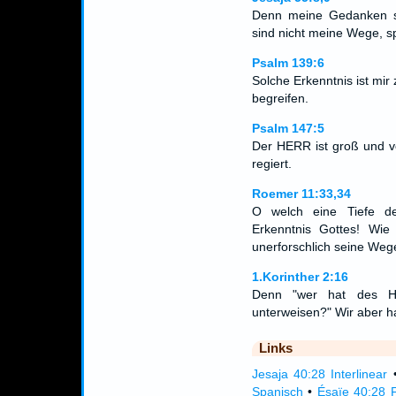
Denn meine Gedanken s
sind nicht meine Wege, 
Psalm 139:6
Solche Erkenntnis ist mir
begreifen.
Psalm 147:5
Der HERR ist groß und von
regiert.
Roemer 11:33,34
O welch eine Tiefe de
Erkenntnis Gottes! Wie 
unerforschlich seine We
1.Korinther 2:16
Denn "wer hat des HE
unterweisen?" Wir aber ha
Links
Jesaja 40:28 Interlinear
Spanisch
•
Ésaïe 40:28 