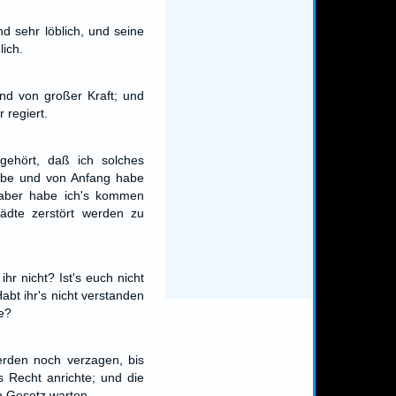
d sehr löblich, und seine
lich.
nd von großer Kraft; und
r regiert.
gehört, daß ich solches
abe und von Anfang habe
t aber habe ich's kommen
tädte zerstört werden zu
ihr nicht? Ist's euch nicht
abt ihr's nicht verstanden
e?
erden noch verzagen, bis
 Recht anrichte; und die
n Gesetz warten.