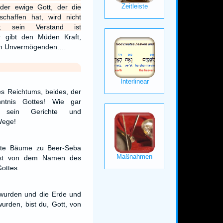
der ewige Gott, der die
chaffen hat, wird nicht
 sein Verstand ist
r gibt den Müden Kraft,
em Unvermögenden.…
es Reichtums, beides, der
nntnis Gottes! Wie gar
nd sein Gerichte und
Wege!
zte Bäume zu Beer-Seba
lbst von dem Namen des
ottes.
wurden und die Erde und
urden, bist du, Gott, von