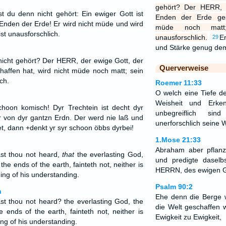
gehört? Der HERR, 
t du denn nicht gehört: Ein ewiger Gott ist
Enden der Erde ges
Enden der Erde! Er wird nicht müde und wird
müde noch matt;
ist unausforschlich.
unausforschlich.
E
29
und Stärke genug d
nicht gehört? Der HERR, der ewige Gott, der
Querverweise
affen hat, wird nicht müde noch matt; sein
ch.
Roemer 11:33
O welch eine Tiefe d
Weisheit und Erke
choon komisch! Dyr Trechtein ist decht dyr
unbegreiflich si
r von dyr gantzn Erdn. Der werd nie laß und
unerforschlich seine 
et, dann +denkt yr syr schoon öbbs dyrbei!
1.Mose 21:33
Abraham aber pflan
st thou not heard,
that
the everlasting God,
und predigte dase
he ends of the earth, fainteth not, neither is
HERRN, des ewigen G
ng of his understanding.
Psalm 90:2
n
Ehe denn die Berge 
t thou not heard? the everlasting God, the
die Welt geschaffen w
 ends of the earth, fainteth not, neither is
Ewigkeit zu Ewigkeit,
ing of his understanding.