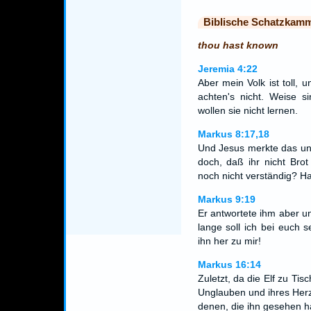
Biblische Schatzkam
thou hast known
Jeremia 4:22
Aber mein Volk ist toll, u
achten's nicht. Weise s
wollen sie nicht lernen.
Markus 8:17,18
Und Jesus merkte das un
doch, daß ihr nicht Bro
noch nicht verständig? Ha
Markus 9:19
Er antwortete ihm aber u
lange soll ich bei euch s
ihn her zu mir!
Markus 16:14
Zuletzt, da die Elf zu Tis
Unglauben und ihres Herze
denen, die ihn gesehen h