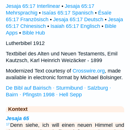
Jesaja 65:17 Interlinear
•
Jesaja 65:17
Mehrsprachig
•
Isaías 65:17 Spanisch
•
Ésaïe
65:17 Französisch
•
Jesaja 65:17 Deutsch
•
Jesaja
65:17 Chinesisch
•
Isaiah 65:17 Englisch
•
Bible
Apps
•
Bible Hub
Lutherbibel 1912
Textbibel des Alten und Neuen Testaments, Emil
Kautzsch, Karl Heinrich Weizäcker - 1899
Modernized Text courtesy of
Crosswire.org
, made
available in electronic format by Michael Bolsinger.
De Bibl auf Bairisch · Sturmibund · Salzburg ·
Bairn · Pfingstn 1998 · Hell Sepp
Kontext
Jesaja 65
Denn siehe, ich will einen neuen Himmel und
17