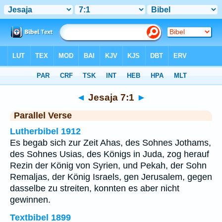
Bibel
>
Jesaja
>
Kapitel 7
> Vers 1
◄
Jesaja 7:1
►
Parallel Verse
Lutherbibel 1912
Es begab sich zur Zeit Ahas, des Sohnes Jothams,
des Sohnes Usias, des Königs in Juda, zog herauf
Rezin der König von Syrien, und Pekah, der Sohn
Remaljas, der König Israels, gen Jerusalem, gegen
dasselbe zu streiten, konnten es aber nicht
gewinnen.
Textbibel 1899