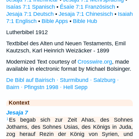
Isaías 7:1 Spanisch
•
Ésaïe 7:1 Französisch
•
Jesaja 7:1 Deutsch
•
Jesaja 7:1 Chinesisch
•
Isaiah
7:1 Englisch
•
Bible Apps
•
Bible Hub
Lutherbibel 1912
Textbibel des Alten und Neuen Testaments, Emil
Kautzsch, Karl Heinrich Weizäcker - 1899
Modernized Text courtesy of
Crosswire.org
, made
available in electronic format by Michael Bolsinger.
De Bibl auf Bairisch · Sturmibund · Salzburg ·
Bairn · Pfingstn 1998 · Hell Sepp
Kontext
Jesaja 7
Es begab sich zur Zeit Ahas, des Sohnes
1
Jothams, des Sohnes Usias, des Königs in Juda,
zog herauf Rezin der König von Syrien, und