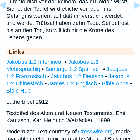
Fürchte dich vor der keinem, das du leiden wirst!
Siehe, der Teufel wird etliche von euch ins
Gefängnis werfen, auf daß ihr versucht werdet,
und werdet Trübsal haben zehn Tage. Sei getrost
bis an den Tod, so will ich dir die Krone des
Lebens geben.
Links
Jakobus 1:2 Interlinear
•
Jakobus 1:2
Mehrsprachig
•
Santiago 1:2 Spanisch
•
Jacques
1:2 Französisch
•
Jakobus 1:2 Deutsch
•
Jakobus
1:2 Chinesisch
•
James 1:2 Englisch
•
Bible Apps
•
Bible Hub
Lutherbibel 1912
Textbibel des Alten und Neuen Testaments, Emil
Kautzsch, Karl Heinrich Weizäcker - 1899
Modernized Text courtesy of
Crosswire.org
, made
available in electronic format by Michael Bolsinger.