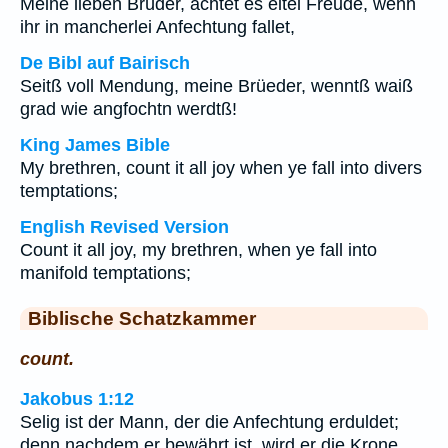
Meine lieben Brüder, achtet es eitel Freude, wenn
ihr in mancherlei Anfechtung fallet,
De Bibl auf Bairisch
Seitß voll Mendung, meine Brüeder, wenntß waiß
grad wie angfochtn werdtß!
King James Bible
My brethren, count it all joy when ye fall into divers
temptations;
English Revised Version
Count it all joy, my brethren, when ye fall into
manifold temptations;
Biblische Schatzkammer
count.
Jakobus 1:12
Selig ist der Mann, der die Anfechtung erduldet;
denn nachdem er bewährt ist, wird er die Krone