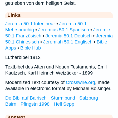
getrieben von dem heiligen Geist.
Links
Jeremia 50:1 Interlinear
•
Jeremia 50:1
Mehrsprachig
•
Jeremías 50:1 Spanisch
•
Jérémie
50:1 Französisch
•
Jeremia 50:1 Deutsch
•
Jeremia
50:1 Chinesisch
•
Jeremiah 50:1 Englisch
•
Bible
Apps
•
Bible Hub
Lutherbibel 1912
Textbibel des Alten und Neuen Testaments, Emil
Kautzsch, Karl Heinrich Weizäcker - 1899
Modernized Text courtesy of
Crosswire.org
, made
available in electronic format by Michael Bolsinger.
De Bibl auf Bairisch · Sturmibund · Salzburg ·
Bairn · Pfingstn 1998 · Hell Sepp
Kontext