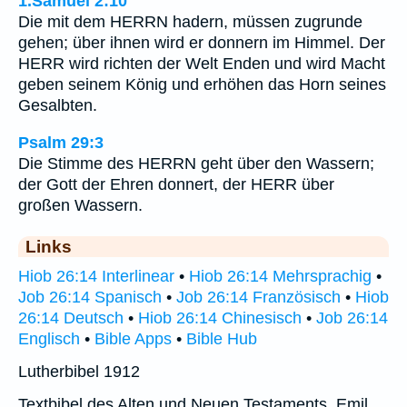
1.Samuel 2:10
Die mit dem HERRN hadern, müssen zugrunde
gehen; über ihnen wird er donnern im Himmel. Der
HERR wird richten der Welt Enden und wird Macht
geben seinem König und erhöhen das Horn seines
Gesalbten.
Psalm 29:3
Die Stimme des HERRN geht über den Wassern;
der Gott der Ehren donnert, der HERR über
großen Wassern.
Links
Hiob 26:14 Interlinear
•
Hiob 26:14 Mehrsprachig
•
Job 26:14 Spanisch
•
Job 26:14 Französisch
•
Hiob
26:14 Deutsch
•
Hiob 26:14 Chinesisch
•
Job 26:14
Englisch
•
Bible Apps
•
Bible Hub
Lutherbibel 1912
Textbibel des Alten und Neuen Testaments, Emil