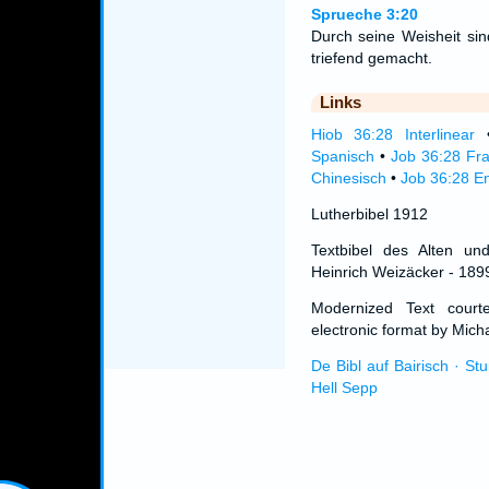
Sprueche 3:20
Durch seine Weisheit sin
triefend gemacht.
Links
Hiob 36:28 Interlinear
Spanisch
•
Job 36:28 Fr
Chinesisch
•
Job 36:28 En
Lutherbibel 1912
Textbibel des Alten un
Heinrich Weizäcker - 189
Modernized Text cour
electronic format by Micha
De Bibl auf Bairisch · St
Hell Sepp