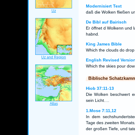
Modernisiert Text
daß die Wolken fließen un
De Bibl auf Bairisch
Er öffnet d Wolkenn und l
habnd.
King James Bible
Which the clouds do dro
English Revised Versio
Which the skies pour do
Biblische Schatzkam
Hiob 37:11-13
Die Wolken beschwert er
sein Licht.…
1.Mose 7:11,12
In dem sechshundertste
Tage des zweiten Monats,
der großen Tiefe, und ta