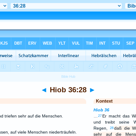
◄
Hiob 36:28
►
Kontext
Hiob 36
d triefen sehr auf die Menschen.
…
Er macht das Wa
27
und treibt seine
Regen,
daß die Wo
28
ssen, auf viele Menschen niederträufeln.
sehr auf die Mens