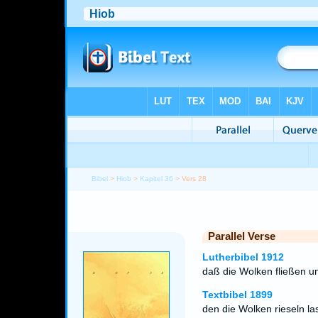
Bibel
>
Hiob
>
Kapitel 36
> Vers 28
Parallel Verse
Lutherbibel 1912
daß die Wolken fließen un
Textbibel 1899
den die Wolken rieseln la