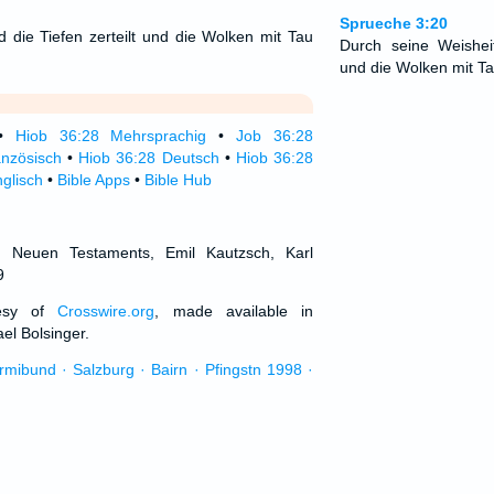
Sprueche 3:20
d die Tiefen zerteilt und die Wolken mit Tau
Durch seine Weisheit
und die Wolken mit Ta
•
Hiob 36:28 Mehrsprachig
•
Job 36:28
anzösisch
•
Hiob 36:28 Deutsch
•
Hiob 36:28
glisch
•
Bible Apps
•
Bible Hub
d Neuen Testaments, Emil Kautzsch, Karl
9
tesy of
Crosswire.org
, made available in
el Bolsinger.
urmibund · Salzburg · Bairn · Pfingstn 1998 ·