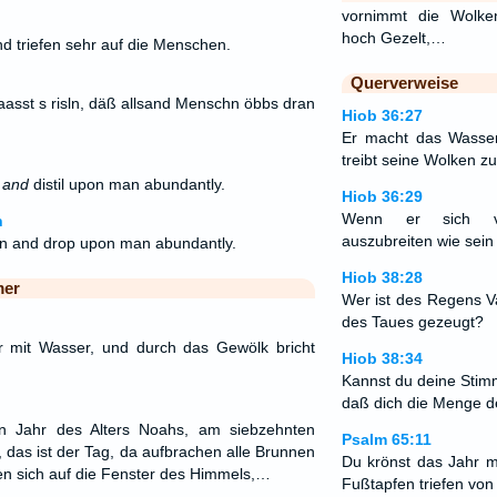
vornimmt die Wolke
hoch Gezelt,…
d triefen sehr auf die Menschen.
Querverweise
aasst s risln, däß allsand Menschn öbbs dran
Hiob 36:27
Er macht das Wasser
treibt seine Wolken
p
and
distil upon man abundantly.
Hiob 36:29
Wenn er sich v
n
auszubreiten wie sein
wn and drop upon man abundantly.
Hiob 38:28
mer
Wer ist des Regens V
des Taues gezeugt?
 mit Wasser, und durch das Gewölk bricht
Hiob 38:34
Kannst du deine Stim
daß dich die Menge 
n Jahr des Alters Noahs, am siebzehnten
Psalm 65:11
 das ist der Tag, da aufbrachen alle Brunnen
Du krönst das Jahr m
ten sich auf die Fenster des Himmels,…
Fußtapfen triefen von 