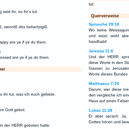
tut.
 seid ihr, so ihr's tut.
Querverweise
Sprueche 29:18
tß, wenntß dös behertzigtß.
Wo keine Weissagung
und wüst; wohl ab
handhabt!
appy are ye if ye do them.
Jeremia 11:6
n
Und der HERR sprac
lessed are ye if ye do them.
diese Worte in den St
Gassen zu Jerusale
mer
Worte dieses Bundes 
Matthaeus 7:24
Darum, wer diese mei
 ihr tut, was ich euch gebiete.
den vergleiche ich ei
Haus auf einen Felse
hm Gott gebot.
Lukas 11:28
Er aber sprach: Ja, 
Gottes hören und bew
ihm der HERR geboten hatte.