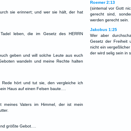
Roemer 2:13
(sintemal vor Gott ni
rch sie erinnert; und wer sie hält, der hat
gerecht sind, sond
werden gerecht sein.
Jakobus 1:25
 Tadel leben, die im Gesetz des HERRN
Wer aber durchsch
Gesetz der Freiheit 
nicht ein vergeßlicher
der wird selig sein in 
 euch geben und will solche Leute aus euch
Geboten wandeln und meine Rechte halten
Rede hört und tut sie, den vergleiche ich
sein Haus auf einen Felsen baute.…
t meines Vaters im Himmel, der ist mein
tter.
 und größte Gebot.…