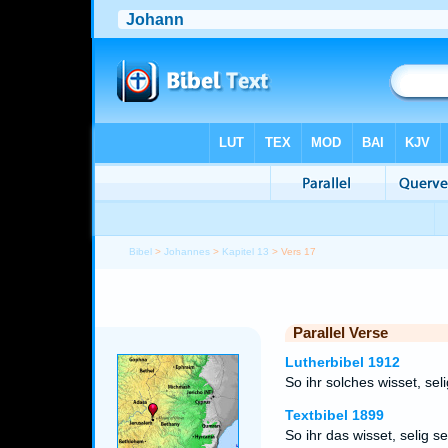
Bibel
>
Johannes
>
Kapitel 13
> Vers 17
Parallel Verse
Lutherbibel 1912
So ihr solches wisset, selig
Textbibel 1899
So ihr das wisset, selig se