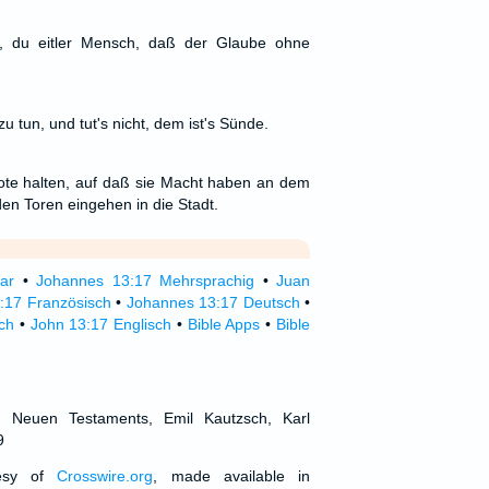
n, du eitler Mensch, daß der Glaube ohne
 tun, und tut's nicht, dem ist's Sünde.
bote halten, auf daß sie Macht haben an dem
en Toren eingehen in die Stadt.
ar
•
Johannes 13:17 Mehrsprachig
•
Juan
:17 Französisch
•
Johannes 13:17 Deutsch
•
ch
•
John 13:17 Englisch
•
Bible Apps
•
Bible
d Neuen Testaments, Emil Kautzsch, Karl
9
tesy of
Crosswire.org
, made available in