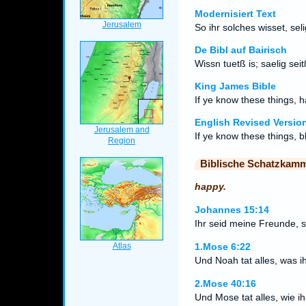
Modernisiert Text
So ihr solches wisset, selig
De Bibl auf Bairisch
Wissn tuetß is; saelig sei
King James Bible
If ye know these things, h
English Revised Versio
If ye know these things, b
Biblische Schatzkam
happy.
Johannes 15:14
Ihr seid meine Freunde, so
1.Mose 6:22
Und Noah tat alles, was i
2.Mose 40:16
Und Mose tat alles, wie 