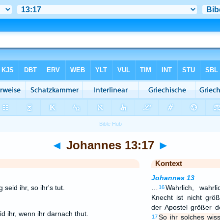
◄
Johannes 13:17
►
Kontext
Johannes 13
 seid ihr, so ihr's tut.
…
Wahrlich, wahr
16
Knecht ist nicht grö
der Apostel größer d
id ihr, wenn ihr darnach thut.
So ihr solches wisse
17