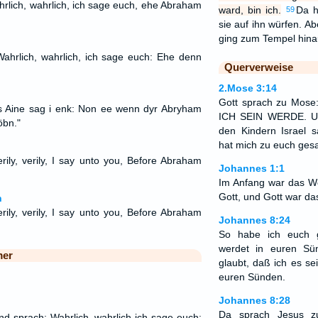
hrlich, wahrlich, ich sage euch, ehe Abraham
ward, bin ich.
Da h
59
sie auf ihn würfen. A
ging zum Tempel hina
ahrlich, wahrlich, ich sage euch: Ehe denn
Querverweise
2.Mose 3:14
Gott sprach zu Mos
ös Aine sag i enk: Non ee wenn dyr Abryham
ICH SEIN WERDE. Und
öbn."
den Kindern Israel
hat mich zu euch ges
rily, verily, I say unto you, Before Abraham
Johannes 1:1
Im Anfang war das Wo
Gott, und Gott war da
n
rily, verily, I say unto you, Before Abraham
Johannes 8:24
So habe ich euch g
werdet in euren Sü
mer
glaubt, daß ich es sei
euren Sünden.
Johannes 8:28
Da sprach Jesus z
nd sprach: Wahrlich, wahrlich ich sage euch: