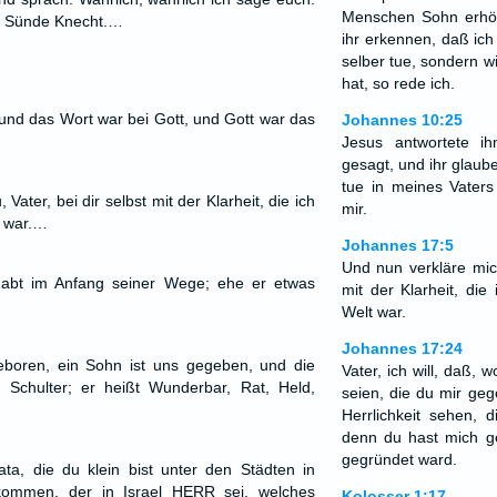
Menschen Sohn erhö
er Sünde Knecht.…
ihr erkennen, daß ich
selber tue, sondern w
hat, so rede ich.
und das Wort war bei Gott, und Gott war das
Johannes 10:25
Jesus antwortete i
gesagt, und ihr glaube
tue in meines Vater
Vater, bei dir selbst mit der Klarheit, die ich
mir.
t war.…
Johannes 17:5
Und nun verkläre mich
abt im Anfang seiner Wege; ehe er etwas
mit der Klarheit, die 
Welt war.
Johannes 17:24
eboren, ein Sohn ist uns gegeben, und die
Vater, ich will, daß, w
r Schulter; er heißt Wunderbar, Rat, Held,
seien, die du mir ge
Herrlichkeit sehen, 
denn du hast mich ge
gegründet ward.
a, die du klein bist unter den Städten in
 kommen, der in Israel HERR sei, welches
Kolosser 1:17