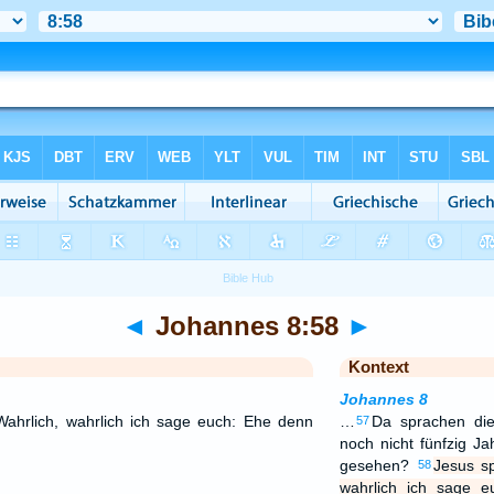
◄
Johannes 8:58
►
Kontext
Johannes 8
Wahrlich, wahrlich ich sage euch: Ehe denn
…
Da sprachen di
57
noch nicht fünfzig J
gesehen?
Jesus sp
58
wahrlich ich sage 