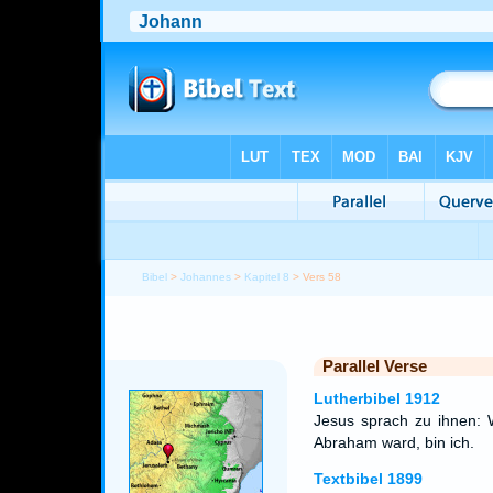
Bibel
>
Johannes
>
Kapitel 8
> Vers 58
Parallel Verse
Lutherbibel 1912
Jesus sprach zu ihnen: 
Abraham ward, bin ich.
Textbibel 1899