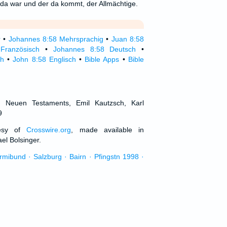
 da war und der da kommt, der Allmächtige.
r
•
Johannes 8:58 Mehrsprachig
•
Juan 8:58
Französisch
•
Johannes 8:58 Deutsch
•
ch
•
John 8:58 Englisch
•
Bible Apps
•
Bible
d Neuen Testaments, Emil Kautzsch, Karl
9
tesy of
Crosswire.org
, made available in
el Bolsinger.
urmibund · Salzburg · Bairn · Pfingstn 1998 ·