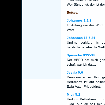
Wer Sünde tut, der ist d
Before.
Johannes 1:1,2
Im Anfang war das Wort, 
Wort.…
Johannes 17:5,24
Und nun verkläre mich du, 
bei dir hatte, ehe die Wel
Sprueche 8:22-30
Der HERR hat mich geh
schuf, war ich da.…
Jesaja 9:6
Denn uns ist ein Kind g
Herrschaft ist auf seine
Ewig-Vater Friedefürst;
Mica 5:2
Und du Bethlehem Ephrat
Juda, aus dir soll mir