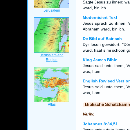
Sagte Jesus zu ihnen: wa
ward, bin ich.
Modernisiert Text
Jesus sprach zu ihnen: W
Abraham ward, bin ich.
De Bibl auf Bairisch
Dyr Iesen gerwidert: "D
wurd, haat s mi schoon g
King James Bible
Jesus said unto them, Ve
was, I am.
English Revised Versio
Jesus said unto them, Ve
was, I am.
Biblische Schatzkam
Verily.
Johannes 8:34,51
Jesus antwortete ihnen u