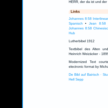
HERR, der da ist und der
Links
Johannes 8:58 Interlinea
Spanisch
•
Jean 8:58 
Johannes 8:58 Chinesis
Hub
Lutherbibel 1912
Textbibel des Alten un
Heinrich Weizäcker - 189
Modernized Text cour
electronic format by Micha
De Bibl auf Bairisch · St
Hell Sepp